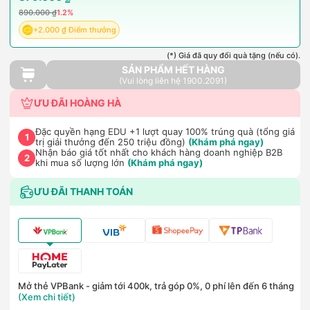
890.000 ₫
1.2%
+2.000 ₫ Điểm thưởng
(*) Giá đã quy đổi quà tặng (nếu có).
SẢN PHẨM HẾT HÀNG
(Vui lòng liên hệ 1900.2091)
ƯU ĐÃI HOÀNG HÀ
Đặc quyền hạng EDU +1 lượt quay 100% trúng quà (tổng giá
1
trị giải thưởng đến 250 triệu đồng)
(Khám phá ngay)
Nhận báo giá tốt nhất cho khách hàng doanh nghiệp B2B
2
khi mua số lượng lớn
(Khám phá ngay)
ƯU ĐÃI THANH TOÁN
Mở thẻ VPBank - giảm tới 400k, trả góp 0%, 0 phí lên đến 6 tháng
(Xem chi tiết)