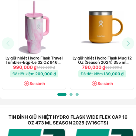
Ly giữ nhiệt Hydro Flask Travel
Ly giữ nhiệt Hydro Flask Mug 12
Tumbler-Eqp-Le 32 OZ 946 ml
OZ (Season 2024) 355 ml
(LE-S25TT32)
(M12CP)
990,000 ₫
790,000 ₫
1,199,000 ₫
929,000 ₫
Đã tiết kiệm
209,000 ₫
Đã tiết kiệm
139,000 ₫
So sánh
So sánh
TIN BÌNH GIỮ NHIỆT HYDRO FLASK WIDE FLEX CAP 16
OZ 473 ML SEASON 2025 (W16CTS)