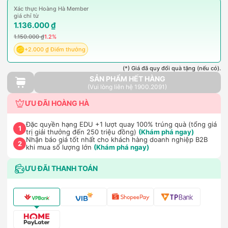
Xác thực Hoàng Hà Member
giá chỉ từ
1.136.000 ₫
1.150.000 ₫
1.2%
+2.000 ₫ Điểm thưởng
(*) Giá đã quy đổi quà tặng (nếu có).
SẢN PHẨM HẾT HÀNG
(Vui lòng liên hệ 1900.2091)
ƯU ĐÃI HOÀNG HÀ
Đặc quyền hạng EDU +1 lượt quay 100% trúng quà (tổng giá
1
trị giải thưởng đến 250 triệu đồng)
(Khám phá ngay)
Nhận báo giá tốt nhất cho khách hàng doanh nghiệp B2B
2
khi mua số lượng lớn
(Khám phá ngay)
ƯU ĐÃI THANH TOÁN