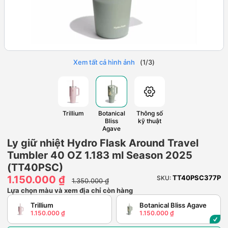
Xem tất cả hình ảnh
(
1
/
3
)
Trillium
Botanical
Thông số
Bliss
kỹ thuật
Agave
Ly giữ nhiệt Hydro Flask Around Travel
Tumbler 40 OZ 1.183 ml Season 2025
(TT40PSC)
1.150.000 ₫
TT40PSC377P
SKU:
1.350.000 ₫
Lựa chọn màu và xem địa chỉ còn hàng
Trillium
Botanical Bliss Agave
1.150.000 ₫
1.150.000 ₫