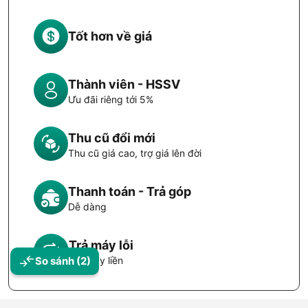
Tốt hơn về giá
Thành viên - HSSV
Ưu đãi riêng tới 5%
Thu cũ đổi mới
Thu cũ giá cao, trợ giá lên đời
Thanh toán - Trả góp
Dễ dàng
Trả máy lỗi
Đổi máy liền
So sánh
(2)