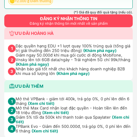
+2.000 ₫ Điểm thưởng
(*) Giá đã quy đổi quà tặng (nếu có).
ĐĂNG KÝ NHẬN THÔNG TIN
Đăng ký nhận thông tin mới nhất về sản phẩm
ƯU ĐÃI HOÀNG HÀ
Đặc quyền hạng EDU +1 lượt quay 100% trúng quà (tổng giá
1
trị giải thưởng đến 250 triệu đồng)
(Khám phá ngay)
Giảm ngay 50.000đ khi mua gói cước di động Mobifone,
Vnsky lên tới 6GB data/ngày - Trải nghiệm 5G chỉ 99k/tháng
2
(Khám phá ngay)
Nhận báo giá tốt nhất cho khách hàng doanh nghiệp B2B
3
khi mua số lượng lớn
(Khám phá ngay)
ƯU ĐÃI THÊM
Mở thẻ VPBank - giảm tới 400k, trả góp 0%, 0 phí lên đến 6
1
tháng
(Xem chi tiết)
Mở thẻ Max Card nhận loạt đặc quyền - Hoàn tiền lên đến
2
18 triệu đồng
(Xem chi tiết)
Giảm 5% tối đa 500k khi thanh toán qua Spaylater
(Xem chi
3
tiết)
TPBank Evo - Giảm đến 500.000đ, trả góp 0%, 0 phí lên đến
4
6 tháng
(Xem chi tiết)