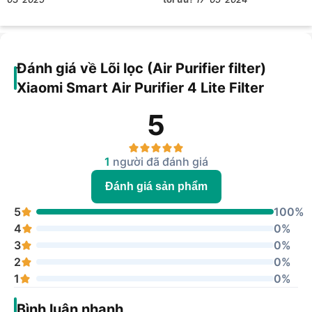
Đánh giá về Lõi lọc (Air Purifier filter)
Xiaomi Smart Air Purifier 4 Lite Filter
5
1
người đã đánh giá
Đánh giá sản phẩm
5
100%
4
0%
3
0%
2
0%
1
0%
Bình luận nhanh