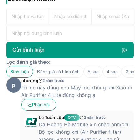
Gửi bình luận
Lọc đánh giá theo:
Bình luận
Đánh giá có hình ảnh
5 sao
4 sao
3 sao
phương
2 năm trước
p
lõi lọc này dùng cho Máy lọc không khí Xiaomi
Air Purifier 4 Lite đúng không ạ
Phản hồi
Lê Tuấn Lộc
QTV
2 năm trước
Dạ Hoàng Hà Mobile xin chào anh/chị,
Bộ lọc không khí (Air Purifier filter)
Xiaomi Smart Air Purifier 4 Lite sử