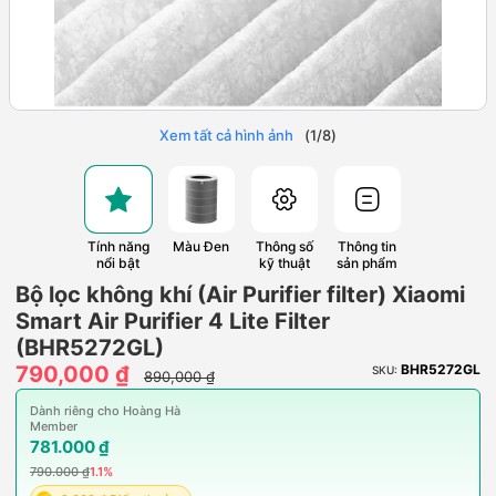
Xem tất cả hình ảnh
(
1
/
8
)
Tính năng
Màu Đen
Thông số
Thông tin
nổi bật
kỹ thuật
sản phẩm
Bộ lọc không khí (Air Purifier filter) Xiaomi
Smart Air Purifier 4 Lite Filter
(BHR5272GL)
790,000 ₫
BHR5272GL
SKU:
890,000 ₫
Dành riêng cho Hoàng Hà
Member
781.000 ₫
790.000 ₫
1.1%