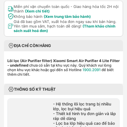
Miễn phí vận chuyển toàn quốc - Giao hàng hỏa tốc 2H nội
thành
(Xem chi tiết)
Không bảo hành
(Xem trung tâm bảo hành)
Giá đã bao gồm VAT, xuất hóa đơn ngay sau khi bán hàng.
Yên tâm mua sắm, hạch toán dễ dàng!
(Tham khảo chính
sách xuất hoá đơn)
ĐỊA CHỈ CÒN HÀNG
Lõi lọc (Air Purifier filter) Xiaomi Smart Air Purifier 4 Lite Filter
- undefined
chưa có sẵn tại khu vực này. Quý khách vui lòng
chọn khu vực khác hoặc gọi đến số Hotline
1900.2091
để biết
thêm chi tiết.
THÔNG SỐ KỸ THUẬT
- Hệ thống lõi lọc trang bị nhiều
lớp, lọc bụi hiệu quả
- Thiết kế hình trụ đơn giản và lắp
ráp dễ dàng
- Lọc ba lớp hiệu quả cao để bảo