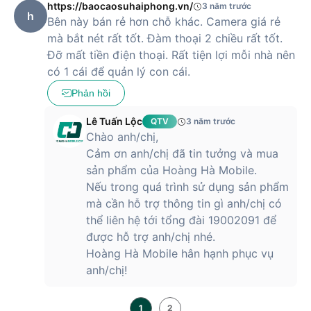
https://baocaosuhaiphong.vn/
3 năm trước
h
Bên này bán rẻ hơn chỗ khác. Camera giá rẻ
mà bắt nét rất tốt. Đàm thoại 2 chiều rất tốt.
Đỡ mất tiền điện thoại. Rất tiện lợi mỗi nhà nên
có 1 cái để quản lý con cái.
Phản hồi
Lê Tuấn Lộc
QTV
3 năm trước
Chào anh/chị,
Cảm ơn anh/chị đã tin tưởng và mua
sản phẩm của Hoàng Hà Mobile.
Nếu trong quá trình sử dụng sản phẩm
mà cần hỗ trợ thông tin gì anh/chị có
thể liên hệ tới tổng đài 19002091 để
được hỗ trợ anh/chị nhé.
Hoàng Hà Mobile hân hạnh phục vụ
anh/chị!
1
2