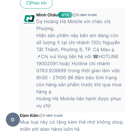
Phản hồi
Minh Châu
QTV
3 năm trước
Dạ Hoàng Hà Mobile xin chào chị
Phượng,
Hiện sản phẩm này bên em đang còn
số lượng ít tại chi nhánh 132c Nguyễn
Tất Thành, Phường 8, TP. Cà Mau ạ.
📌Chị vui lòng liên hệ với ☎HOTLINE
19002091 hoặc Hotline chi nhánh
0763.928899 trong thời gian làm việc
8h30 - 21h00 để đảm bảo tình trạng
còn hàng sản phẩm trước khi qua mua
hàng ạ.
Hoàng Hà Mobile hân hạnh được phục
vụ chị!
Đàm Kiên
3 năm trước
Đ
Mua loại này có tặng kèm thẻ nhớ không shop,
miễn phí giao hàng luôn hả