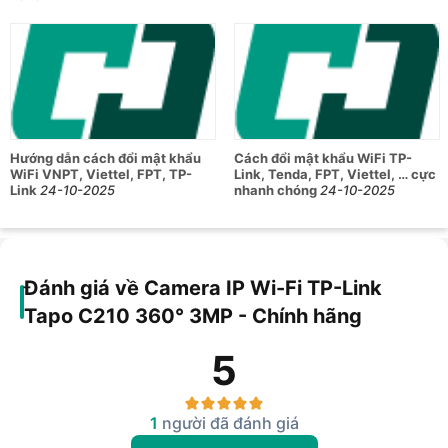
Ngoài ra, bạn có thể bật Chế độ riêng tư để tắt tính năng
giám sát nhằm đảm bảo sự riêng tư.
Tapo C210 hỗ trợ lưu trữ thẻ nhớ với dung lượng tối đa
256GB
, thoải mái lưu trữ lên đến
30 ngày
. Thẻ Micro SD nội
bộ hoạt động để ngăn chặn các sự cố hack internet.
Hướng dẫn cách đổi mật khẩu
Cách đổi mật khẩu WiFi TP-
WiFi VNPT, Viettel, FPT, TP-
Link, Tenda, FPT, Viettel, … cực
Mua camera IP Wi-Fi TP-Link Tapo C210 360° 3MP chính
Link
24-10-2025
nhanh chóng
24-10-2025
hãng tại Hoàng Hà Mobile để nhận được mức giá tốt nhất thị
trường.
Đánh giá về Camera IP Wi-Fi TP-Link
Tapo C210 360° 3MP - Chính hãng
5
1
người đã đánh giá