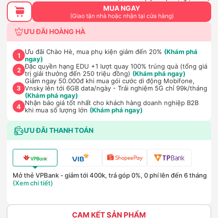
MUA NGAY
(Giao tận nhà hoặc nhận tại cửa hàng)
ƯU ĐÃI HOÀNG HÀ
Ưu đãi Chào Hè, mua phụ kiện giảm đến 20%
(Khám phá
1
ngay)
Đặc quyền hạng EDU +1 lượt quay 100% trúng quà (tổng giá
2
trị giải thưởng đến 250 triệu đồng)
(Khám phá ngay)
Giảm ngay 50.000đ khi mua gói cước di động Mobifone,
Vnsky lên tới 6GB data/ngày - Trải nghiệm 5G chỉ 99k/tháng
3
(Khám phá ngay)
Nhận báo giá tốt nhất cho khách hàng doanh nghiệp B2B
4
khi mua số lượng lớn
(Khám phá ngay)
ƯU ĐÃI THANH TOÁN
Mở thẻ VPBank - giảm tới 400k, trả góp 0%, 0 phí lên đến 6 tháng
(Xem chi tiết)
CAM KẾT SẢN PHẨM