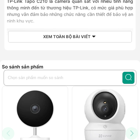
TP-Link Tapo C210 là camera quan sát với nhiều tính năng
thông minh đến từ thương hiệu TP-Link, có mức giá phù hợp
nhưng vẫn đảm bảo những chức năng cần thiết để bảo vệ an
ninh khu vực.
XEM TOÀN BỘ BÀI VIẾT
So sánh sản phẩm
Tầm quan sát rộng và hỗ trợ quan sát ban đêm
Tapo C210 có độ phân giải là
3MP
, số lượng điểm ảnh
2304x1296
, đảm bảo mọi hình ảnh thu được hiển thị rõ ràng
với độ nét cao và chuẩn xác. Âm thanh hai chiều trên camera