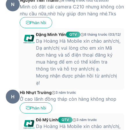
Nguyễn Tiến Thành
8 tháng trước (02/12/2025)
N
Mình có đặt cái camera C210 nhưng không còn
nhu cầu nữa,nhờ hủy giúp đơn hàng nhé.Tks
Phản hồi
Đặng Minh Yến
QTV
8 tháng trước (03/12/2025
Dạ Hoàng Hà Mobile xin chào anh/chị,
Dạ anh/chị vui lòng cho em xin Mã
đơn hàng và số điện thoại đăng ký
mua hàng để em có thể kiểm tra
thông tin và hỗ trợ anh/chị ạ.
Mong nhận được phản hồi từ anh/chị
ạ!
Hồ Nhựt Trường
3 năm trước
H
Ở cao lãnh đồng tháp còn hàng không shop
Phản hồi
Đỗ Mỹ Linh
QTV
3 năm trước
Dạ Hoàng Hà Mobile xin chào anh/chị,