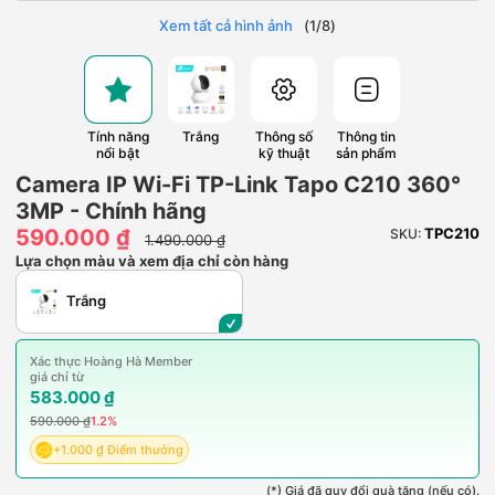
Xem tất cả hình ảnh
(
1
/
8
)
Tính năng
Trắng
Thông số
Thông tin
nổi bật
kỹ thuật
sản phẩm
Camera IP Wi-Fi TP-Link Tapo C210 360°
3MP - Chính hãng
590.000 ₫
TPC210
SKU:
1.490.000 ₫
Lựa chọn màu và xem địa chỉ còn hàng
Trắng
Xác thực Hoàng Hà Member
giá chỉ từ
583.000 ₫
590.000 ₫
1.2%
+1.000 ₫ Điểm thưởng
(*) Giá đã quy đổi quà tặng (nếu có).