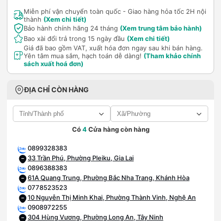
Miễn phí vận chuyển toàn quốc - Giao hàng hỏa tốc 2H nội
thành
(Xem chi tiết)
Bảo hành chính hãng 24 tháng
(Xem trung tâm bảo hành)
Bao xài đổi trả trong 15 ngày đầu
(Xem chi tiết)
Giá đã bao gồm VAT, xuất hóa đơn ngay sau khi bán hàng.
Yên tâm mua sắm, hạch toán dễ dàng!
(Tham khảo chính
sách xuất hoá đơn)
ĐỊA CHỈ CÒN HÀNG
Có
4
Cửa hàng còn hàng
0899328383
33 Trần Phú, Phường Pleiku, Gia Lai
0896388383
61A Quang Trung, Phường Bắc Nha Trang, Khánh Hòa
0778523523
10 Nguyễn Thị Minh Khai, Phường Thành Vinh, Nghệ An
0908972255
304 Hùng Vương, Phường Long An, Tây Ninh