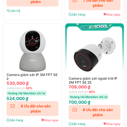
7
Ưu đãi cho sản
phẩm
phẩm
Liên hệ
Sẵn hàng
Mua ngay
Camera giám sát IP 3M FPT SE
Camera giám sát ngoài trời IP
2
3M FPT SE 2S
530,000 ₫
709,000 ₫
1,100,000 ₫
- 52%
1,300,000 ₫
- 45%
Hoàng Hà Member chỉ từ
Hoàng Hà Member chỉ từ
524,000 ₫
700,000 ₫
8
Ưu đãi cho sản
8
Ưu đãi cho sản
phẩm
phẩm
Sẵn hàng
Mua ngay
Sẵn hàng
Mua ngay