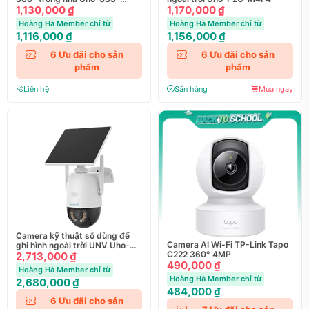
M33D-NB
1,130,000 ₫
1,170,000 ₫
Hoàng Hà Member chỉ từ
Hoàng Hà Member chỉ từ
1,116,000 ₫
1,156,000 ₫
6
Ưu đãi cho sản
6
Ưu đãi cho sản
phẩm
phẩm
Liên hệ
Sẵn hàng
Mua ngay
Camera kỹ thuật số dùng để
Camera AI Wi-Fi TP-Link Tapo
ghi hình ngoài trời UNV Uho-
C222 360° 4MP
P2G-M3F4D-AS
2,713,000 ₫
490,000 ₫
Hoàng Hà Member chỉ từ
Hoàng Hà Member chỉ từ
2,680,000 ₫
484,000 ₫
6
Ưu đãi cho sản