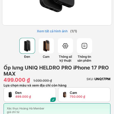
Xem tất cả hình ảnh
(
1
/
1
)
Đen
Cam
Thông số
Thông tin
kỹ thuật
sản phẩm
Ốp lưng UNIQ HELDRO PRO iPhone 17 PRO
MAX
499.000 ₫
UNQ17PM
SKU:
1.030.000 ₫
Lựa chọn màu và xem địa chỉ còn hàng
Đen
Cam
499.000 ₫
750.000 ₫
Xác thực Hoàng Hà Member
giá chỉ từ