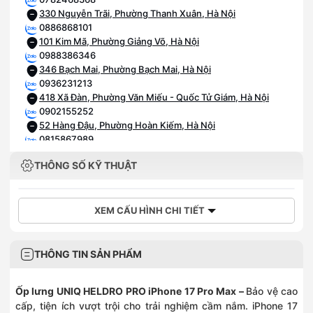
330 Nguyễn Trãi, Phường Thanh Xuân, Hà Nội
0886868101
101 Kim Mã, Phường Giảng Võ, Hà Nội
0988386346
346 Bạch Mai, Phường Bạch Mai, Hà Nội
0936231213
418 Xã Đàn, Phường Văn Miếu - Quốc Tử Giám, Hà Nội
0902155252
52 Hàng Đậu, Phường Hoàn Kiếm, Hà Nội
0815867989
89 Tam Trinh, Phường Vĩnh Tuy, Hà Nội
THÔNG SỐ KỸ THUẬT
0903202328
28 Trần Phú, Phường Hà Đông, Hà Nội
0968323399
392 Cầu Giấy, Phường Cầu Giấy, Hà Nội
XEM CẤU HÌNH CHI TIẾT
0832639292
392 Trương Định, Phường Tương Mai, Hà Nội
0936396799
THÔNG TIN SẢN PHẨM
749 Giải Phóng, Phường Tương Mai, Hà Nội
0899559669
Ốp lưng UNIQ HELDRO PRO iPhone 17 Pro Max
–
Bảo vệ cao
Số 484 khu 7, Xã Hoài Đức, Hà Nội
cấp, tiện ích vượt trội cho trải nghiệm cầm nắm.
iPhone 17
0787395397