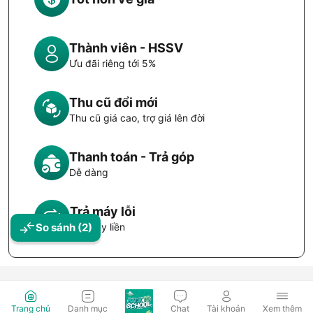
Thành viên - HSSV
Ưu đãi riêng tới 5%
Thu cũ đổi mới
Thu cũ giá cao, trợ giá lên đời
Thanh toán - Trả góp
Dễ dàng
Trả máy lỗi
Đổi máy liền
So sánh
(2)
Trang chủ
Danh mục
Chat
Tài khoản
Xem thêm