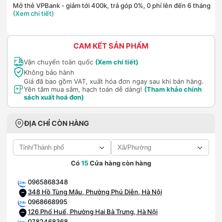
Mở thẻ VPBank - giảm tới 400k, trả góp 0%, 0 phí lên đến 6 tháng
(Xem chi tiết)
CAM KẾT SẢN PHẨM
Vận chuyển toàn quốc
(Xem chi tiết)
Không bảo hành
Giá đã bao gồm VAT, xuất hóa đơn ngay sau khi bán hàng.
Yên tâm mua sắm, hạch toán dễ dàng!
(Tham khảo chính
sách xuất hoá đơn)
ĐỊA CHỈ CÒN HÀNG
Có
15
Cửa hàng còn hàng
0965868348
348 Hồ Tùng Mậu, Phường Phú Diễn, Hà Nội
0968668995
126 Phố Huế, Phường Hai Bà Trưng, Hà Nội
0782468368