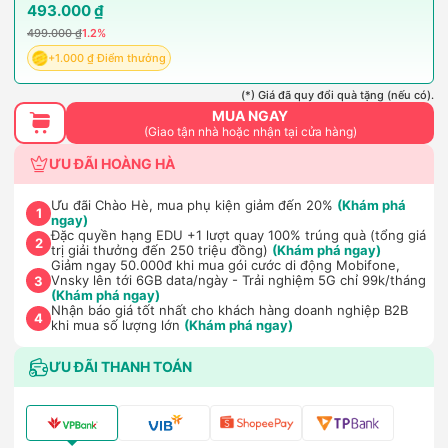
493.000 ₫
499.000 ₫
1.2%
+1.000 ₫ Điểm thưởng
(*) Giá đã quy đổi quà tặng (nếu có).
MUA NGAY
(Giao tận nhà hoặc nhận tại cửa hàng)
ƯU ĐÃI HOÀNG HÀ
Ưu đãi Chào Hè, mua phụ kiện giảm đến 20%
(Khám phá
1
ngay)
Đặc quyền hạng EDU +1 lượt quay 100% trúng quà (tổng giá
2
trị giải thưởng đến 250 triệu đồng)
(Khám phá ngay)
Giảm ngay 50.000đ khi mua gói cước di động Mobifone,
Vnsky lên tới 6GB data/ngày - Trải nghiệm 5G chỉ 99k/tháng
3
(Khám phá ngay)
Nhận báo giá tốt nhất cho khách hàng doanh nghiệp B2B
4
khi mua số lượng lớn
(Khám phá ngay)
ƯU ĐÃI THANH TOÁN