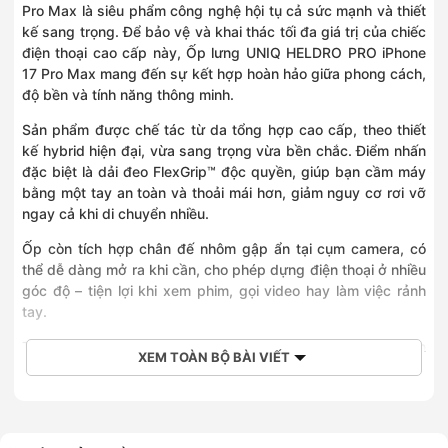
Pro Max là siêu phẩm công nghệ hội tụ cả sức mạnh và thiết
425 Lê Trọng Tấn, Phường Tân Sơn Nhì, Hồ Chí Minh
kế sang trọng. Để bảo vệ và khai thác tối đa giá trị của chiếc
0898899170
Số 454 Nguyễn Oanh, Phường An Nhơn, Hồ Chí Minh
điện thoại cao cấp này, Ốp lưng UNIQ HELDRO PRO iPhone
17 Pro Max mang đến sự kết hợp hoàn hảo giữa phong cách,
độ bền và tính năng thông minh.
Sản phẩm được chế tác từ da tổng hợp cao cấp, theo thiết
kế hybrid hiện đại, vừa sang trọng vừa bền chắc. Điểm nhấn
đặc biệt là dải đeo FlexGrip™ độc quyền, giúp bạn cầm máy
bằng một tay an toàn và thoải mái hơn, giảm nguy cơ rơi vỡ
ngay cả khi di chuyển nhiều.
Ốp còn tích hợp chân đế nhôm gập ẩn tại cụm camera, có
thể dễ dàng mở ra khi cần, cho phép dựng điện thoại ở nhiều
góc độ – tiện lợi khi xem phim, gọi video hay làm việc rảnh
tay.
Thiết kế tinh tế với nút bấm kim loại phản hồi tốt, mang đến
XEM TOÀN BỘ BÀI VIẾT
trải nghiệm bấm mượt mà và chính xác. Bên cạnh đó, các chi
tiết cắt gọn thông minh đảm bảo thao tác dễ dàng với nút
chụp hình (capture button) – đặc biệt tối ưu cho iPhone 17
Pro Max với nút chụp riêng biệt.