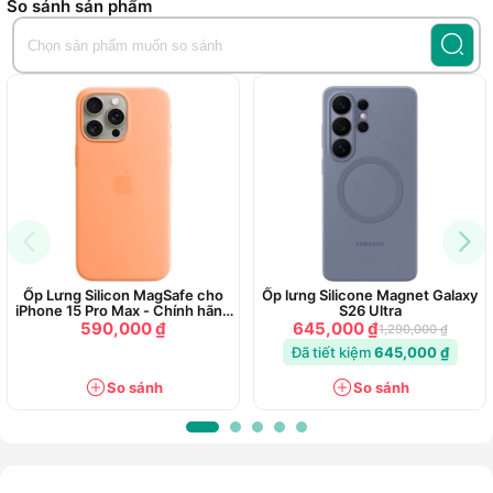
So sánh sản phẩm
Ngoài khả năng bảo vệ chắc chắn, UNIQ HELDRO PRO còn
tương thích hoàn toàn với sạc không dây từ tính (MagClick™
/ MagSafe), mang lại sự tiện lợi tối đa mà không cần tháo ốp.
Ốp lưng UNIQ HELDRO PRO iPhone 17 Pro Max – chuẩn bảo
vệ cao cấp, nâng tầm phong cách và trải nghiệm sử dụng.
Ốp Lưng Silicon MagSafe cho
Ốp lưng Silicone Magnet Galaxy
iPhone 15 Pro Max - Chính hãng
S26 Ultra
Apple
590,000 ₫
645,000 ₫
1,290,000 ₫
Đã tiết kiệm
645,000 ₫
So sánh
So sánh