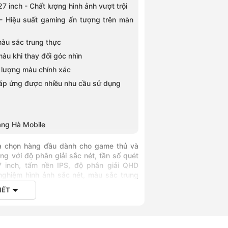
nch - Chất lượng hình ảnh vượt trội
 - Hiệu suất gaming ấn tượng trên màn
màu sắc trung thực
àu khi thay đổi góc nhìn
 lượng màu chính xác
p ứng được nhiều nhu cầu sử dụng
ng Hà Mobile
a chọn hàng đầu dành cho game thủ và
g với độ phân giải sắc nét, tần số quét
7 inch, tấm nền IPS, độ phân giải QHD
ghiệm hình ảnh sắc nét, màu sắc trung
thời gian phản hồi 0.5ms (MPRT), đây là
IẾT
hính xác trong từng khung hình.
treo tường chuẩn VESA 100x100mm giúp tối