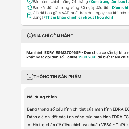
Bảo hành chính hãng 24 tháng
(Xem trung tâm bảo h
Bao xài đổi trả trong vòng 30 ngày đầu tiên
(Xem chi 
Giá đã bao gồm VAT, xuất hóa đơn ngay sau khi bán 
dàng!
(Tham khảo chính sách xuất hoá đơn)
ĐỊA CHỈ CÒN HÀNG
Màn hình EDRA EGM27Q165P
- Đen
chưa có sẵn tại khu 
khác hoặc gọi đến số Hotline
1900.2091
để biết thêm chi t
THÔNG TIN SẢN PHẨM
Nội dung chính
Bảng thông số cấu hình chi tiết của màn hình EDRA
Đánh giá chi tiết các tính năng của màn hình EDRA
Hỗ trợ chân đế điều chỉnh và chuẩn VESA - Thiết kế