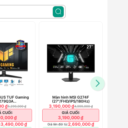
SUS TUF Gaming
Màn hình MSI G274F
Màn hình
279Q3A
(27"/FHD/IPS/180Hz)
D/IPS/180Hz)
00 ₫
3,190,000 ₫
2,690
5,299,000 ₫
4,999,000 ₫
Giá lên đ
Á CUỐI:
GIÁ CUỐI:
0,000 ₫
3,190,000 ₫
Đã ti
3,490,000 ₫
2,690,000 ₫
:
Giá lên đời từ: