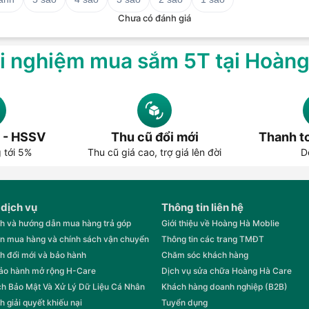
t là khi sử dụng góc nhìn rộng.
Chưa có đánh giá
hông cần phải liên tục di chuyển tầm nhìn
i nghiệm mua sắm 5T tại Hoàn
o là cần phần cứng đủ mạnh để xuất hình
ông nghệ tối ưu hình ảnh giúp giảm hiện
 - HSSV
Thu cũ đổi mới
Thanh to
i 0.5ms - Hiệu suất gaming ấn
g tới 5%
Thu cũ giá cao, trợ giá lên đời
D
à. Màn hình này với 165Hz giúp tăng tốc
0Hz thông thường, mang lại trải nghiệm
 dịch vụ
Thông tin liên hệ
ịp độ nhanh.
h và hướng dẫn mua hàng trả góp
Giới thiệu về Hoàng Hà Moblie
n mua hàng và chính sách vận chuyển
Thông tin các trang TMĐT
yển đổi hình ảnh càng nhanh. MPRT 0.5ms
blur” (nhòe chuyển động), mang lại sự rõ
h đổi mới và bảo hành
Chăm sóc khách hàng
bảo hành mở rộng H-Care
Dịch vụ sửa chữa Hoàng Hà Care
h Bảo Mật Và Xử Lý Dữ Liệu Cá Nhân
Khách hàng doanh nghiệp (B2B)
 đua xe tốc độ cao, vật thể không bị kéo
 hơn trong từng pha hành động.
h giải quyết khiếu nại
Tuyển dụng