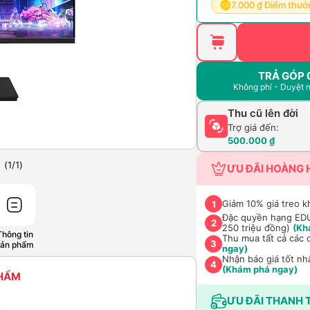
7.000 ₫ Điểm thưở
TRẢ GÓP 
Không phí - Duyệt 
Thu cũ lên đời
Trợ giá đến:
500.000 ₫
(
1
/
1
)
ƯU ĐÃI HOÀNG 
Giảm 10% giá treo k
1
Đặc quyền hạng EDU 
2
250 triệu đồng)
(Kh
Thông tin
Thu mua tất cả các 
3
sản phẩm
ngay)
Nhận báo giá tốt nh
4
(Khám phá ngay)
PHẨM
ƯU ĐÃI THANH 