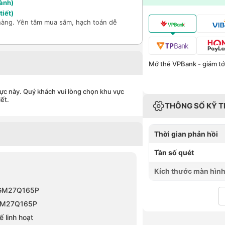
ành)
tiết)
hàng. Yên tâm mua sắm, hạch toán dễ
Mở thẻ VPBank - giảm tới
vực này. Quý khách vui lòng chọn khu vực
iết.
THÔNG SỐ KỸ 
Thời gian phản hồi
Tần số quét
Kích thước màn hìn
 EGM27Q165P
 EGM27Q165P
 linh hoạt