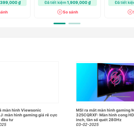
,399,000 ₫
Đã tiết kiệm
1,909,000 ₫
Đã tiết ki
sánh
So sánh
n VESA: 100 x 100 mm
a màn hình EDRA EGM27Q165P
, màu sắc chân thực và tần số quét cao,
t trong phân khúc hiện nay.
á màn hình Viewsonic
MSI ra mắt màn hình gaming 
 Thiết kế linh hoạt
: màn hình gaming giá rẻ cực
325CQRXF: Màn hình cong HD
 đầu tư
inch, tần số quét 280Hz
n đế, giúp bạn dễ dàng thay đổi góc
025
03-02-2025
sử dụng trong thời gian dài.