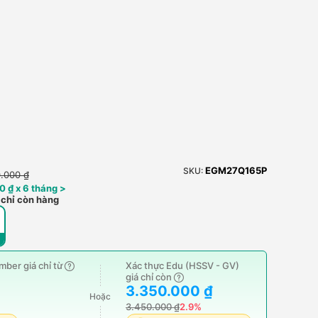
EGM27Q165P
SKU:
.000 ₫
0 ₫ x 6 tháng >
 chỉ còn hàng
ber giá chỉ từ
Xác thực Edu (HSSV - GV)
giá chỉ còn
3.350.000 ₫
Hoặc
3.450.000 ₫
2.9%