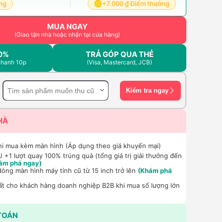
ng
+7.000 ₫ Điểm thưởng
MUA NGAY
(Giao tận nhà hoặc nhận tại cửa hàng)
0%
TRẢ GÓP QUA THẺ
nhanh 10p
(Visa, Mastercard, JCB)
Kiểm tra ngay
HÀ
hi mua kèm màn hình (Áp dụng theo giá khuyến mại)
+1 lượt quay 100% trúng quà (tổng giá trị giải thưởng đến
ám phá ngay)
dòng màn hình máy tính cũ từ 15 inch trở lên
(Khám phá
ất cho khách hàng doanh nghiệp B2B khi mua số lượng lớn
TOÁN