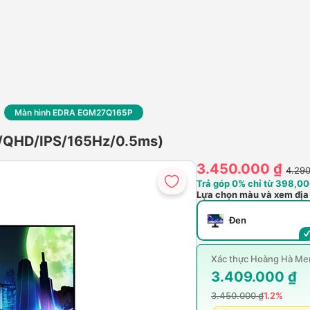
Màn hình EDRA EGM27Q165P
/QHD/IPS/165Hz/0.5ms)
3.450.000 ₫
4.290
Trả góp 0% chỉ từ 398,00
Lựa chọn màu và xem địa
Đen
Xác thực Hoàng Hà Mem
3.409.000 ₫
3.450.000 ₫
1.2%