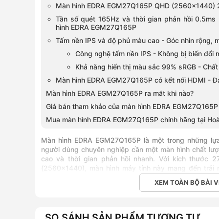
Màn hình EDRA EGM27Q165P QHD (2560x1440) 27 i
Tần số quét 165Hz và thời gian phản hồi 0.5ms
hình EDRA EGM27Q165P
Tấm nền IPS và độ phủ màu cao - Góc nhìn rộng, 
Công nghệ tấm nền IPS - Không bị biến đổi m
Khả năng hiển thị màu sắc 99% sRGB - Chất
Màn hình EDRA EGM27Q165P có kết nối HDMI - Đá
Màn hình EDRA EGM27Q165P ra mắt khi nào?
Giá bán tham khảo của màn hình EDRA EGM27Q165P
Mua màn hình EDRA EGM27Q165P chính hãng tại Hoà
Màn hình EDRA EGM27Q165P
là một trong những lự
người dùng chuyên nghiệp cần một màn hình chất lượn
cao và thời gian phản hồi nhanh. Với kích thước 2
(2560x1440),
màn hình máy tính
này mang đến trải n
thực và mượt mà. Đặc biệt, với tần số quét 165Hz và 
XEM TOÀN BỘ BÀI V
sản phẩm lý tưởng cho những ai đam mê tốc độ và sự c
Đặc điểm nổi bật
SO SÁNH SẢN PHẨM TƯƠNG TỰ
Thiết kế chân đế điều chỉnh linh hoạt, hỗ trợ 