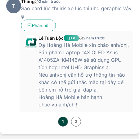
Thắng
2 năm trước
T
Sao card lúc thì iris xe lúc thì uhd geraphic vậy
ạ
Phản hồi
Lê Tuấn Lộc
QTV
2 năm trước
Dạ Hoàng Hà Mobile xin chào anh/chị,
Sản phẩm Laptop 14X OLED Asus
A1405ZA-KM146W sẽ sử dụng GPU
tích hợp Intel UHD Graphics ạ.
Nếu anh/chị cần hỗ trợ thông tin nào
khác có thể gửi thắc mắc tại đây để
bên em hỗ trợ giải đáp ạ.
Hoàng Hà Mobile hân hạnh
phục vụ anh/chị!
1
2