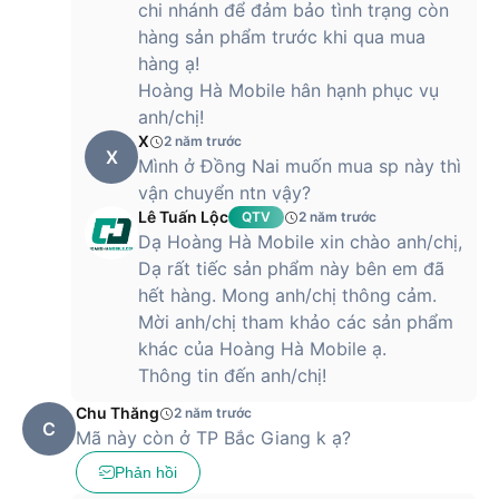
chi nhánh để đảm bảo tình trạng còn
ưu điểm vượt trội và chắc chắn sẽ là lựa chọn đáng giá cho
hàng sản phẩm trước khi qua mua
quý khách hàng.
hàng ạ!
Giá tham khảo Laptop 14X OLED Asus
Hoàng Hà Mobile hân hạnh phục vụ
A1405ZA-KM146W
anh/chị!
X
2 năm trước
Hiện tại, Hoàng Hà Mobile đang có mẫu Laptop Asus 14X
X
Mình ở Đồng Nai muốn mua sp này thì
OLED A1405ZA-KM146W. Với những tính năng nổi bật mà
vận chuyển ntn vậy?
sản phẩm này mang lại, đây là lựa chọn lý tưởng cho người
Lê Tuấn Lộc
QTV
2 năm trước
dùng chuyên nghiệp như nhân viên văn phòng, học sinh và
Dạ Hoàng Hà Mobile xin chào anh/chị,
sinh viên hoặc bất kỳ ai cần một thiết bị đáp ứng đầy đủ các
Dạ rất tiếc sản phẩm này bên em đã
nhu cầu công việc và giải trí.
hết hàng. Mong anh/chị thông cảm.
Mời anh/chị tham khảo các sản phẩm
Mua Laptop 14X OLED Asus A1405ZA-
khác của Hoàng Hà Mobile ạ.
KM146W tại cửa hàng Hoàng Hà Mobile
Thông tin đến anh/chị!
Chu Thăng
2 năm trước
Laptop Asus 14X OLED A1405ZA-KM146W chính hãng hiện
C
Mã này còn ở TP Bắc Giang k ạ?
đã có mặt tại các cửa hàng của Hoàng Hà Mobile với hơn
100 chi nhánh trên toàn quốc. Sản phẩm đi kèm với thời hạn
Phản hồi
bảo hành lên đến 24 tháng cùng nhiều chương trình khuyến