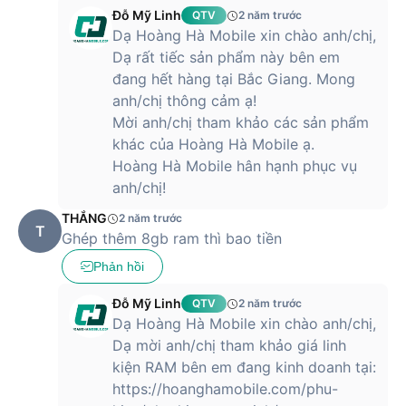
mãi đặc biệt, đảm bảo mang lại trải nghiệm mua sắm tốt nhất
Đỗ Mỹ Linh
QTV
2 năm trước
cho khách hàng.
Dạ Hoàng Hà Mobile xin chào anh/chị,
Dạ rất tiếc sản phẩm này bên em
đang hết hàng tại Bắc Giang. Mong
anh/chị thông cảm ạ!
Mời anh/chị tham khảo các sản phẩm
khác của Hoàng Hà Mobile ạ.
Hoàng Hà Mobile hân hạnh phục vụ
anh/chị!
THẮNG
2 năm trước
T
Ghép thêm 8gb ram thì bao tiền
Phản hồi
Đỗ Mỹ Linh
QTV
2 năm trước
Dạ Hoàng Hà Mobile xin chào anh/chị,
Dạ mời anh/chị tham khảo giá linh
kiện RAM bên em đang kinh doanh tại:
https://hoanghamobile.com/phu-