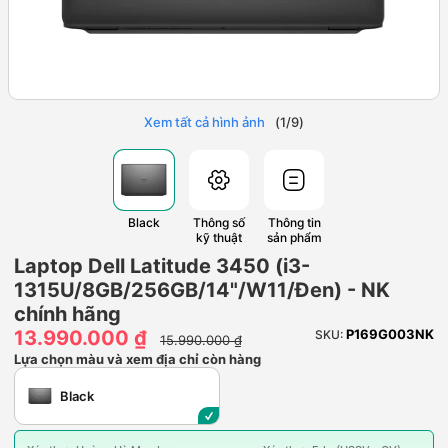
Xem tất cả hình ảnh
(
1
/
9
)
Black
Thông số
Thông tin
kỹ thuật
sản phẩm
Laptop Dell Latitude 3450 (i3-
1315U/8GB/256GB/14"/W11/Đen) - NK
chính hãng
13.990.000 ₫
P169G003NK
SKU:
15.990.000 ₫
Lựa chọn màu và xem địa chỉ còn hàng
Black