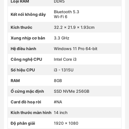
Loại RAM
DDR5
55 Hùng Vương, Phường Bắc Giang, Bắc Ninh
0935049292
Bluetooth 5.3
Kết nối không dây
225 Phan Châu Trinh, Phường Tam Kỳ, Đà Nẵng
Wi-Fi 6
0898198383
Kích thước
232 Nguyễn Thái Học, Phường Quy Nhơn Nam, Gia Lai
32.2 x 21.9 x 1.93cm
0793237272
Xung nhịp cơ bản
3.3 GHz
39 Lạch Tray, Phường Gia Viên, Hải Phòng
0904202067
Hệ điều hành
Windows 11 Pro 64-bit
67 Bạch Đằng, Phường Thuỷ Nguyên, Hải Phòng
0766386633
Công nghệ CPU
Intel Core i3
Số 2 Phố Nối, Phường Mỹ Hào, Hưng Yên
0792182255
Số hiệu CPU
i3 - 1315U
22 Đường 16 Tháng 4, Phường Phan Rang, Khánh Hòa
0793688383
RAM
8GB
580 đường 2 tháng 4, Phường Bắc Nha Trang, Khánh Hòa
0778523523
Ổ cứng mặc định
SSD NVMe 256GB
10 Nguyễn Thị Minh Khai, Phường Thành Vinh, Nghệ An
Card đồ hoạ rời
#NA
0976651585
479-481 Cù Chính Lan, Phường Hòa Bình, Phú Thọ
Kích thước màn hình
14 inch
0789268616
561B đường Hạ Long, Phường Bãi Cháy, Quảng Ninh
Độ phân giải
1920 × 1080
0705587868