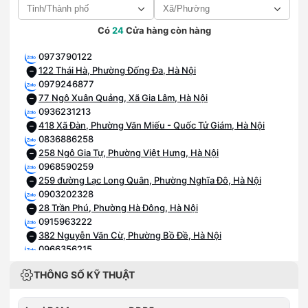
Có
24
Cửa hàng còn hàng
0973790122
122 Thái Hà, Phường Đống Đa, Hà Nội
0979246877
77 Ngô Xuân Quảng, Xã Gia Lâm, Hà Nội
0936231213
418 Xã Đàn, Phường Văn Miếu - Quốc Tử Giám, Hà Nội
0836886258
258 Ngô Gia Tự, Phường Việt Hưng, Hà Nội
0968590259
259 đường Lạc Long Quân, Phường Nghĩa Đô, Hà Nội
0903202328
28 Trần Phú, Phường Hà Đông, Hà Nội
0915963222
382 Nguyễn Văn Cừ, Phường Bồ Đề, Hà Nội
0966356215
Số 215 Lê Văn Việt, Phường Tăng Nhơn Phú, Hồ Chí Minh
THÔNG SỐ KỸ THUẬT
0786722255
108 Nguyễn Văn Tiết, Phường Lái Thiêu, Hồ Chí Minh
0936682091