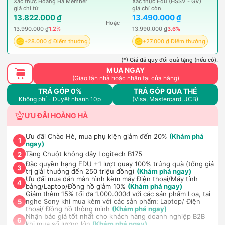
Xác thực Hoàng Hà Member
Xác thực Edu (HSSV - GV)
giá chỉ từ
giá chỉ còn
13.822.000 ₫
13.490.000 ₫
Hoặc
13.990.000 ₫
1.2%
13.990.000 ₫
3.6%
+28.000 ₫ Điểm thưởng
+27.000 ₫ Điểm thưởng
(*) Giá đã quy đổi quà tặng (nếu có).
MUA NGAY
(Giao tận nhà hoặc nhận tại cửa hàng)
TRẢ GÓP 0%
TRẢ GÓP QUA THẺ
Không phí - Duyệt nhanh 10p
(Visa, Mastercard, JCB)
ƯU ĐÃI HOÀNG HÀ
Ưu đãi Chào Hè, mua phụ kiện giảm đến 20%
(Khám phá
1
ngay)
Tặng Chuột không dây Logitech B175
2
Đặc quyền hạng EDU +1 lượt quay 100% trúng quà (tổng giá
3
trị giải thưởng đến 250 triệu đồng)
(Khám phá ngay)
Ưu đãi mua dán màn hình kèm máy Điện thoại/Máy tính
4
bảng/Laptop/Đồng hồ giảm 10%
(Khám phá ngay)
Giảm thêm 15% tối đa 1.000.000đ với các sản phẩm Loa, tai
nghe Sony khi mua kèm với các sản phẩm: Laptop/ Điện
5
thoại/ Đồng hồ thông minh
(Khám phá ngay)
Nhận báo giá tốt nhất cho khách hàng doanh nghiệp B2B
6
khi mua số lượng lớn
(Khám phá ngay)