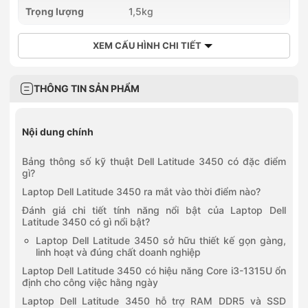
Số 68 Kênh Liêm, Phường Hà Lầm, Quảng Ninh
Trọng lượng
1,5kg
0777450550
139 Quốc Lộ 9, Phường Nam Đông Hà, Quảng Trị
0936533135
XEM CẤU HÌNH CHI TIẾT
378 Lương Ngọc Quyến, Phường Phan Đình Phùng, Thái
Nguyên
0789196363
THÔNG TIN SẢN PHẨM
447-449 Quang Trung, Phường Minh Xuân, Tuyên Quang
Nội dung chính
Bảng thông số kỹ thuật Dell Latitude 3450 có đặc điểm
gì?
Laptop Dell Latitude 3450 ra mắt vào thời điểm nào?
Đánh giá chi tiết tính năng nổi bật của Laptop Dell
Latitude 3450 có gì nổi bật?
Laptop Dell Latitude 3450 sở hữu thiết kế gọn gàng,
linh hoạt và đúng chất doanh nghiệp
Laptop Dell Latitude 3450 có hiệu năng Core i3-1315U ổn
định cho công việc hằng ngày
Laptop Dell Latitude 3450 hỗ trợ RAM DDR5 và SSD