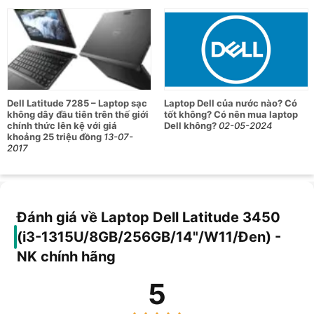
1TB tùy cấu hình.
Màn hình 14 inch Full HD
: độ phân giải 1920 × 1080;
theo Dell, các tùy chọn FHD của Latitude 3450 đều là
60Hz và có chống chói.
Kết nối văn phòng đầy đủ
: có USB4 20Gbps hỗ trợ
DisplayPort/Power Delivery, USB-A, HDMI, RJ45, jack
Dell Latitude 7285 – Laptop sạc
Laptop Dell của nước nào? Có
âm thanh, Wi‑Fi 6/Bluetooth 5.3 và Windows 11 Pro.
không dây đầu tiên trên thế giới
tốt không? Có nên mua laptop
chính thức lên kệ với giá
Dell không?
02-05-2024
khoảng 25 triệu đồng
13-07-
Bảng thông số kỹ thuật Dell Latitude
2017
3450 có đặc điểm gì?
Hạng mục
Thông số
Tên sản phẩm
Dell Latitude 3450
Đánh giá về Laptop Dell Latitude 3450
(i3-1315U/8GB/256GB/14"/W11/Đen) -
Mã/SKU
P169G003NK
NK chính hãng
CPU
Intel Core i3-1315U
5
Số nhân/luồng
6 nhân, 8 luồng
CPU