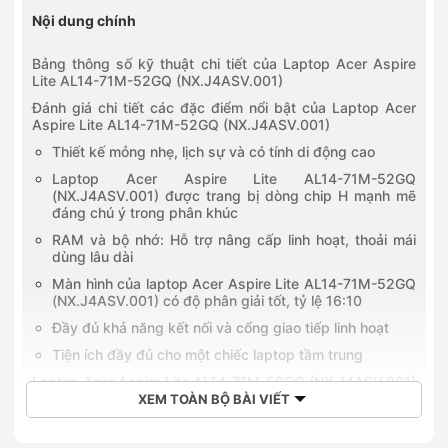
Nội dung chính
Bảng thông số kỹ thuật chi tiết của Laptop Acer Aspire
Lite AL14-71M-52GQ (NX.J4ASV.001)
Đánh giá chi tiết các đặc điểm nổi bật của Laptop Acer
Aspire Lite AL14-71M-52GQ (NX.J4ASV.001)
Thiết kế mỏng nhẹ, lịch sự và có tính di động cao
Laptop Acer Aspire Lite AL14-71M-52GQ
(NX.J4ASV.001) được trang bị dòng chip H mạnh mẽ
đáng chú ý trong phân khúc
RAM và bộ nhớ: Hỗ trợ nâng cấp linh hoạt, thoải mái
dùng lâu dài
Màn hình của laptop Acer Aspire Lite AL14-71M-52GQ
(NX.J4ASV.001) có độ phân giải tốt, tỷ lệ 16:10
Đầy đủ khả năng kết nối và cổng giao tiếp linh hoạt
Tiện ích đầy đủ cho một chiếc laptop tầm trung
Laptop Acer Aspire Lite AL14-71M-52GQ (NX.J4ASV.001)
ra mắt vào thời gian nào?
XEM TOÀN BỘ BÀI VIẾT
Laptop Acer Aspire Lite AL14-71M-52GQ (NX.J4ASV.001)
có giá như thế nào?