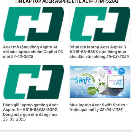
TIN LAPTOP ACER ASPIRE LITE AL14-71M-52GQ
thị rộng rãi, cùng các kết nối hiện đại phục vụ tốt cho môi
trường làm việc di động.
Đặc điểm nổi bật:
Hiệu năng mạnh mẽ với CPU Intel Core i5-12500H 12
Acer mở rộng dòng Aspire AI
Đánh giá laptop Acer Aspire 3
nhân, 16 luồng giúp xử lý đa nhiệm và các tác vụ nặng
với sáu laptop chuẩn Copilot PC
A315-58-589K cực đáng mua
hiệu quả, phù hợp từ làm việc đến giải trí.
mới
24-10-2025
cho dân văn phòng
25-03-2025
RAM 16GB DDR5 tốc độ cao, hỗ trợ nâng cấp lên đến
40GB giúp máy chạy mượt mà, đa nhiệm ổn định, đồng
thời có khả năng nâng cấp thoải mái.
Màn hình 14 inch FHD+ chống chói, độ sáng 300 nits
sắc nét, hiển thị màu sắc trung thực với công nghệ
Acer ComfyView™.
Đánh giá laptop gaming Acer
Mua laptop Acer Swift Series –
Aspire 5 – A515-58GM-53PZ:
Ổ cứng SSD PCIe NVMe 512GB, có thể nâng cấp lên
Nhận quà mê ly
08-04-2026
Dòng máy gọn nhẹ đáng mua
2TB giúp khởi động máy và mở ứng dụng nhanh
25-03-2025
chóng, dung lượng lưu trữ lớn thoải mái lưu trữ dữ liệu.
Kết nối đa dạng, hỗ trợ Wi-Fi 6 và USB Type-C tốc độ