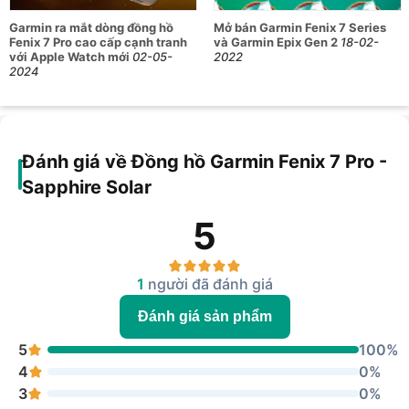
Ngoài những tính năng trên, Garmin còn trang bị rất nhiều
tính năng khác như bản đồ, định vị phương hướng,... Bên
Garmin ra mắt dòng đồng hồ
Mở bán Garmin Fenix 7 Series
Fenix 7 Pro cao cấp cạnh tranh
và Garmin Epix Gen 2
18-02-
cạnh đó, người dùng có thể cài đặt những bài hát trên
với Apple Watch mới
02-05-
2022
Spotify, Amazon,... để có thể thư giãn trong lúc luyện tập.
2024
Nếu các bạn đang có nhu cầu tìm mua Garmin Fenix 7 Pro
chính hãng giá rẻ hay ghé Hoàng Hà để được chúng tôi tư
vấn và hỗ trợ.
Đánh giá về Đồng hồ Garmin Fenix 7 Pro -
Sapphire Solar
5
1
người đã đánh giá
Đánh giá sản phẩm
5
100%
4
0%
3
0%