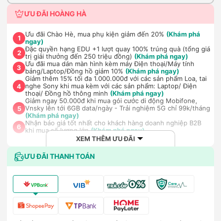
ƯU ĐÃI HOÀNG HÀ
Ưu đãi Chào Hè, mua phụ kiện giảm đến 20%
(Khám phá
1
ngay)
Đặc quyền hạng EDU +1 lượt quay 100% trúng quà (tổng giá
2
trị giải thưởng đến 250 triệu đồng)
(Khám phá ngay)
Ưu đãi mua dán màn hình kèm máy Điện thoại/Máy tính
3
bảng/Laptop/Đồng hồ giảm 10%
(Khám phá ngay)
Giảm thêm 15% tối đa 1.000.000đ với các sản phẩm Loa, tai
nghe Sony khi mua kèm với các sản phẩm: Laptop/ Điện
4
thoại/ Đồng hồ thông minh
(Khám phá ngay)
Giảm ngay 50.000đ khi mua gói cước di động Mobifone,
Vnsky lên tới 6GB data/ngày - Trải nghiệm 5G chỉ 99k/tháng
5
(Khám phá ngay)
Nhận báo giá tốt nhất cho khách hàng doanh nghiệp B2B
6
khi mua số lượng lớn
(Khám phá ngay)
XEM THÊM ƯU ĐÃI
ƯU ĐÃI THANH TOÁN