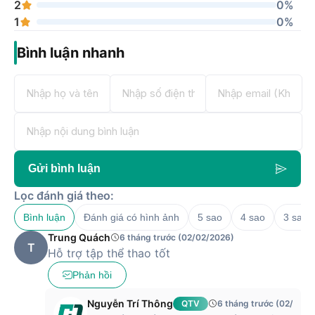
2
0%
1
0%
Bình luận nhanh
Gửi bình luận
Lọc đánh giá theo:
Bình luận
Đánh giá có hình ảnh
5 sao
4 sao
3 sao
Trung Quách
6 tháng trước (02/02/2026)
T
Hỗ trợ tập thể thao tốt
Phản hồi
Nguyễn Trí Thông
QTV
6 tháng trước (02/02/2