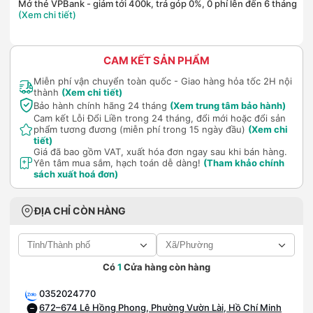
Mở thẻ VPBank - giảm tới 400k, trả góp 0%, 0 phí lên đến 6 tháng
(Xem chi tiết)
CAM KẾT SẢN PHẨM
Miễn phí vận chuyển toàn quốc - Giao hàng hỏa tốc 2H nội
thành
(Xem chi tiết)
Bảo hành chính hãng 24 tháng
(Xem trung tâm bảo hành)
Cam kết Lỗi Đổi Liền trong 24 tháng, đổi mới hoặc đổi sản
phẩm tương đương (miễn phí trong 15 ngày đầu)
(Xem chi
tiết)
Giá đã bao gồm VAT, xuất hóa đơn ngay sau khi bán hàng.
Yên tâm mua sắm, hạch toán dễ dàng!
(Tham khảo chính
sách xuất hoá đơn)
ĐỊA CHỈ CÒN HÀNG
Có
1
Cửa hàng còn hàng
0352024770
672–674 Lê Hồng Phong, Phường Vườn Lài, Hồ Chí Minh