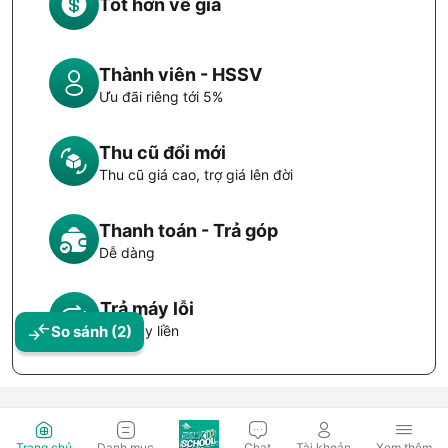
Tốt hơn về giá
Thành viên - HSSV
Ưu đãi riêng tới 5%
Thu cũ đổi mới
Thu cũ giá cao, trợ giá lên đời
Thanh toán - Trả góp
Dễ dàng
Trả máy lỗi
Đổi máy liền
So sánh
(2)
Trang chủ
Danh mục
Chat
Tài khoản
Xem thêm