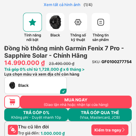
Xem tất cả hình ảnh
(
1
/
4
)
Tính năng
Black
Thông số
Thông tin
nổi bật
kỹ thuật
sản phẩm
Đồng hồ thông minh Garmin Fenix 7 Pro -
Sapphire Solar - Chính Hãng
14.990.000 ₫
GF0100277754
SKU:
23.490.000 ₫
Trả góp 0% chỉ từ 1,728,000 ₫ x 6 tháng >
Lựa chọn màu và xem địa chỉ còn hàng
Black
MUA NGAY
(Giao tận nhà hoặc nhận tại cửa hàng)
TRẢ GÓP 0%
TRẢ GÓP QUA THẺ
Không phí - Duyệt nhanh 10p
(Visa, Mastercard, JCB)
Thu cũ lên đời
Kiểm tra ngay
Trợ giá đến:
1.000.000 ₫