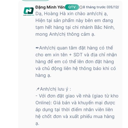
…
Đặng Minh Yến
QTV
8 tháng trước (05/12/2025
Dạ, Hoàng Hà xin chào anh/chị ạ,
Điều khiển nhạc bằng điện thoại
Hiện tại sản phẩm này bên em đang
Bluetooth
Tiện ích khác
Điều khiển camera điện thoại
tạm hết hàng tại chi nhánh Bắc Ninh,
bluetooth (chỉ dành cho iOS)
mong Anh/chị thông cảm ạ.
Thông báo cuộc gọi điện thoại
Kết nối
✒Anh/chị quan tâm đặt hàng có thể
cho em xin tên + SDT và địa chỉ nhận
Bluetooth
5.2 BLE
hàng để em có thể lên đơn đặt hàng
5 hệ thống định vị vệ tinh
và chủ động liên hệ thông báo khi có
Định vị
Công nghệ ăng ten phân cực tròn
hàng ạ.
Hệ điều hành
iOS 14.0 trở lên
tương thích
Android 7.0 trở lên
📌Anh/chị lưu ý :
- Với đơn đặt giao về nhà (giao từ kho
Pin
Online): Giá bán và khuyến mại được
Dung lượng
270mAh
áp dụng tại thời điểm nhân viên liên
hệ chốt đơn và xuất phiếu mua hàng
Chế độ thường: Lên đến 10 ngày
ạ.
Chế độ tiết kiệm pin: Lên đến 19