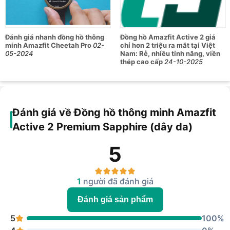
hồ thông minh Amazfit Active 2 Premium
Sapphire
Thông số
Chi tiết
Đánh giá nhanh đồng hồ thông
Đồng hồ Amazfit Active 2 giá
minh Amazfit Cheetah Pro
02-
chỉ hơn 2 triệu ra mắt tại Việt
05-2024
Nam: Rẻ, nhiều tính năng, viền
Thông tin chung
thép cao cấp
24-10-2025
Kích thước sản
43.9 x 43.9 x 9.9 mm
phẩm
Trọng lượng
31.65g
Đánh giá về Đồng hồ thông minh Amazfit
Viền bezel thép
Active 2 Premium Sapphire (dây da)
Chất liệu đồng hồ
Khung giữa polyme
Mặt kính sapphire
5
Khả năng chống
5 ATM
nước
Màn hình
1
người đã đánh giá
Công nghệ
AMOLED
Đánh giá sản phẩm
Kích thước
1.32 inch
5
100%