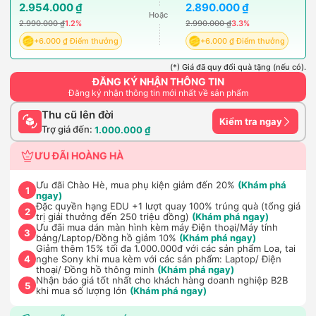
2.954.000 ₫
2.890.000 ₫
Hoặc
2.990.000 ₫
1.2%
2.990.000 ₫
3.3%
+6.000 ₫ Điểm thưởng
+6.000 ₫ Điểm thưởng
(*) Giá đã quy đổi quà tặng (nếu có).
ĐĂNG KÝ NHẬN THÔNG TIN
Đăng ký nhận thông tin mới nhất về sản phẩm
Thu cũ lên đời
Kiểm tra ngay
Trợ giá đến:
1.000.000 ₫
ƯU ĐÃI HOÀNG HÀ
Ưu đãi Chào Hè, mua phụ kiện giảm đến 20%
(Khám phá
1
ngay)
Đặc quyền hạng EDU +1 lượt quay 100% trúng quà (tổng giá
2
trị giải thưởng đến 250 triệu đồng)
(Khám phá ngay)
Ưu đãi mua dán màn hình kèm máy Điện thoại/Máy tính
3
bảng/Laptop/Đồng hồ giảm 10%
(Khám phá ngay)
Giảm thêm 15% tối đa 1.000.000đ với các sản phẩm Loa, tai
nghe Sony khi mua kèm với các sản phẩm: Laptop/ Điện
4
thoại/ Đồng hồ thông minh
(Khám phá ngay)
Nhận báo giá tốt nhất cho khách hàng doanh nghiệp B2B
5
khi mua số lượng lớn
(Khám phá ngay)