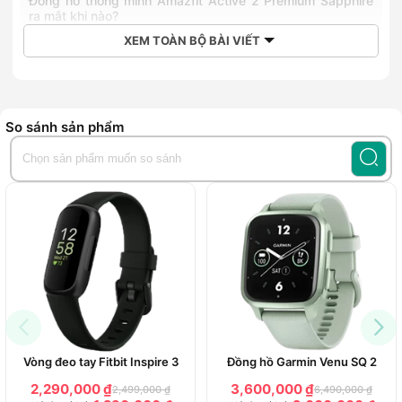
Đồng hồ thông minh Amazfit Active 2 Premium Sapphire
ra mắt khi nào?
Giá bán tham khảo của đồng hồ thông minh Amazfit
XEM TOÀN BỘ BÀI VIẾT
Active 2 Premium Sapphire
Mua đồng hồ Amazfit Active 2 Premium Sapphire chính
hãng giá tốt tại Hoàng Hà Mobile
So sánh sản phẩm
Amazfit Active 2 Premium Sapphire (dây da)
là mẫu đồng hồ
thông minh cao cấp với thiết kế sang trọng gồm viền thép
không gỉ và mặt kính sapphire bền bỉ. Thiết bị sở hữu màn
hình AMOLED tròn 1.32 inch, độ phân giải 466x466 pixel.
Đồng hồ hỗ trợ 164 chế độ thể thao, tích hợp tính năng nhận
diện thông minh 25 động tác rèn luyện cùng nhiều bộ môn đa
dạng như chạy bộ, đạp xe, bơi lội, chèo thuyền, leo núi,....
Sản phẩm được trang bị đầy đủ tính năng theo dõi sức khỏe
nâng cao như đo nhịp tim, nồng độ oxy trong máu,.... Đồng
hồ còn hỗ trợ kết nối Bluetooth 5.2 BLE, giúp tương thích với
nhiều thiết bị. Viên pin 270mAh cho thời lượng sử dụng lên
tới 10 ngày và hỗ trợ GPS liên tục đến 21 giờ.
Vòng đeo tay Fitbit Inspire 3
Đồng hồ Garmin Venu SQ 2
2,290,000 ₫
3,600,000 ₫
2,499,000 ₫
6,490,000 ₫