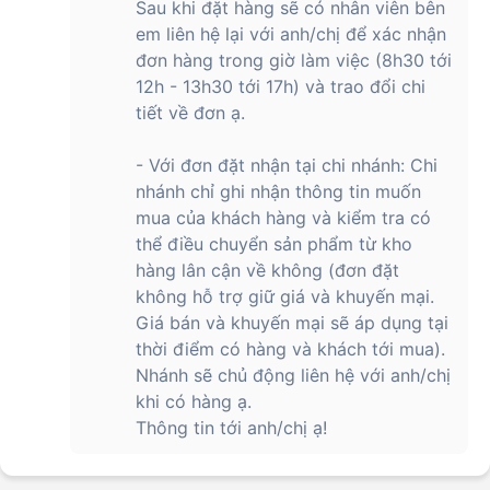
ngày
Sau khi đặt hàng sẽ có nhân viên bên
Thời gian sử dụng
Chế độ sử dụng nhiều: Lên đến 5
em liên hệ lại với anh/chị để xác nhận
ngày
đơn hàng trong giờ làm việc (8h30 tới
Bật GPS liên tục: Lên đến 21 giờ
12h - 13h30 tới 17h) và trao đổi chi
Thời gian sạc
2 giờ
tiết về đơn ạ.
Đánh giá chi tiết các tính năng nổi bật
- Với đơn đặt nhận tại chi nhánh: Chi
của đồng hồ thông minh Amazfit Active 2
nhánh chỉ ghi nhận thông tin muốn
Premium Sapphire
mua của khách hàng và kiểm tra có
thể điều chuyển sản phẩm từ kho
Amazfit Active là lựa chọn lý tưởng cho người dùng hiện đại
hàng lân cận về không (đơn đặt
nhờ sự kết hợp giữa thiết kế thời trang và công nghệ thông
minh.
Đồng hồ
tích hợp loạt tính năng theo dõi sức khỏe toàn
không hỗ trợ giữ giá và khuyến mại.
diện như đo nhịp tim, nồng độ oxy, quản lý giấc ngủ và
Giá bán và khuyến mại sẽ áp dụng tại
stress. Bên cạnh đó, thiết bị còn hỗ trợ hàng trăm chế độ thể
thời điểm có hàng và khách tới mua).
thao, định vị GPS chính xác và khả năng đồng bộ với các
Nhánh sẽ chủ động liên hệ với anh/chị
ứng dụng sức khỏe phổ biến.
khi có hàng ạ.
Thiết kế cao cấp, sang trọng, bền bỉ của đồng
Thông tin tới anh/chị ạ!
hồ thông minh Amazfit Active 2 Premium
Sapphire