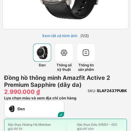
Xem tất cả hình ảnh
(
1
/
2
)
Đen
Thông số
Thông tin
kỹ thuật
sản phẩm
Đồng hồ thông minh Amazfit Active 2
Premium Sapphire (dây da)
2.990.000 ₫
SLAF2437PUBK
SKU:
Lựa chọn màu và xem địa chỉ còn hàng
Đen
Xác thực Hoàng Hà Member
Xác thực Edu (HSSV - GV)
giá chỉ từ
giá chỉ còn