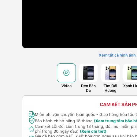
Xem tất cả hình ảnh
Video
Đen Bán
Tím Oải
Xanh L
Dạ
Hương
CAM KẾT SẢN 
Miễn phí vận chuyển toàn quốc - Giao hàng hỏa tốc 
Bảo hành chính hãng 18 tháng
(Xem trung tâm bảo h
Cam kết Lỗi Đổi Liền trong 18 tháng, đổi mới miễn p
phí trong 30 ngày đầu)
(Xem chi tiết)
Giá đã bao gồm VAT, xuất hóa đơn ngay sau khi bán 