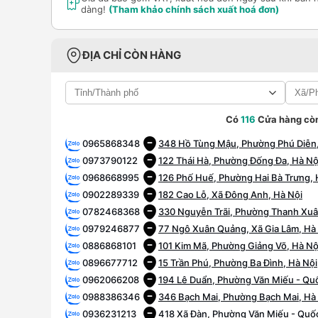
dàng!
(Tham khảo chính sách xuất hoá đơn)
ĐỊA CHỈ CÒN HÀNG
Có
116
Cửa hàng cò
0965868348
348 Hồ Tùng Mậu, Phường Phú Diễn,
0973790122
122 Thái Hà, Phường Đống Đa, Hà Nộ
0968668995
126 Phố Huế, Phường Hai Bà Trưng, 
0902289339
182 Cao Lỗ, Xã Đông Anh, Hà Nội
0782468368
330 Nguyễn Trãi, Phường Thanh Xuâ
0979246877
77 Ngô Xuân Quảng, Xã Gia Lâm, Hà
0886868101
101 Kim Mã, Phường Giảng Võ, Hà Nộ
0896677712
15 Trần Phú, Phường Ba Đình, Hà Nội
0962066208
194 Lê Duẩn, Phường Văn Miếu - Quố
0988386346
346 Bạch Mai, Phường Bạch Mai, Hà
0936231213
418 Xã Đàn, Phường Văn Miếu - Quốc