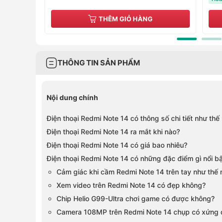
0936396799
749 Giải Phóng, Phường Tương Mai, 
0899559669
Số 484 khu 7, Xã Hoài Đức, Hà Nội
THÊM GIỎ HÀNG
0942892255
188Ter Trần Quang Khải, Phường Tân
0828252255
1060 Đường 3/2, Phường Phú Thọ, H
0889968436
436 Quang Trung, Phường Gò Vấp, H
0702825505
505 Lê Hồng Phong, Phường Vườn Là
THÔNG TIN SẢN PHẨM
0836302255
Số 418 Nguyễn Thị Thập, Phường Tâ
0966356215
Số 215 Lê Văn Việt, Phường Tăng Nh
0786722255
108 Nguyễn Văn Tiết, Phường Lái Th
Nội dung chính
0792162255
148 Nguyễn Thanh Đằng, Phường Bà 
Điện thoại Redmi Note 14 có thông số chi tiết như thế
0826802255
243 Bạch Đằng, Phường Gia Định, H
Điện thoại Redmi Note 14 ra mắt khi nào?
0909051680
Số 254 Khánh Hội, Phường Khánh Hộ
0908572255
272 Đại Lộ Bình Dương, Phường Phú 
Điện thoại Redmi Note 14 có giá bao nhiêu?
0902840419
27M Nguyễn Ảnh Thủ, Phường Trung
Điện thoại Redmi Note 14 có những đặc điểm gì nổi bật
0838302255
347 Hoàng Văn Thụ, Phường Tân Sơn
Cảm giác khi cầm Redmi Note 14 trên tay như thế 
0787395397
425 Lê Trọng Tấn, Phường Tân Sơn N
Xem video trên Redmi Note 14 có đẹp không?
0705572574
572-574 Tỉnh Lộ 10, Phường Bình Tr
Chip Helio G99-Ultra chơi game có được không?
0352024770
672–674 Lê Hồng Phong, Phường Vườ
Camera 108MP trên Redmi Note 14 chụp có xứng
0933512255
72A Nguyễn An Ninh, Phường Dĩ An,