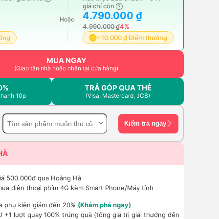
giá chỉ còn
4.790.000 ₫
Hoặc
4.990.000 ₫
4%
ưởng
+10.000 ₫ Điểm thưởng
MUA NGAY
(Giao tận nhà hoặc nhận tại cửa hàng)
0%
TRẢ GÓP QUA THẺ
nhanh 10p
(Visa, Mastercard, JCB)
Kiểm tra ngay
HÀ
giá 500.000đ qua Hoàng Hà
mua điện thoại phím 4G kèm Smart Phone/Máy tính
a phụ kiện giảm đến 20%
(Khám phá ngay)
+1 lượt quay 100% trúng quà (tổng giá trị giải thưởng đến