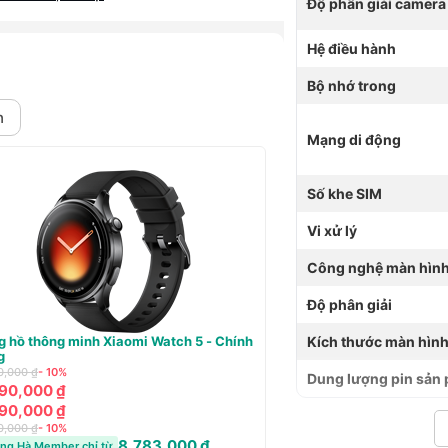
Độ phân giải camera
 Nội
Nội
Hệ điều hành
, Hà Nội
Bộ nhớ trong
à Nội
 Nội
h
Nội
Mạng di động
à Nội
Hà Nội
Số khe SIM
Vi xử lý
Hà Nội
ghĩa Đô, Hà Nội
Công nghệ màn hìn
ội
Độ phân giải
Đông Ngạc, Hà Nội
 Hà Nội
nghe Redmi Buds 8 Pro - Chính hãng
Đồng hồ thông minh Xia
Kích thước màn hìn
Nội
hãng
0,000 ₫
- 24%
9,990,000 ₫
- 10%
90,000 ₫
, Hà Nội
Dung lượng pin sản
8,990,000 ₫
90,000 ₫
i
8,990,000 ₫
0,000 ₫
- 24%
iên, Hà Nội
1,867,000 ₫
9,990,000 ₫
- 10%
ng Hà Member chỉ từ
8
Hoàng Hà Member chỉ từ