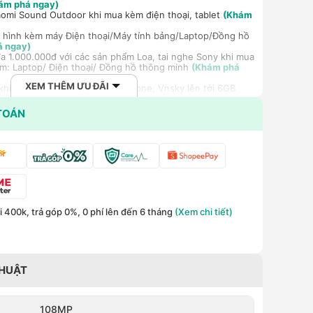
ám phá ngay)
aomi Sound Outdoor khi mua kèm điện thoại, tablet
(Khám
 hình kèm máy Điện thoại/Máy tính bảng/Laptop/Đồng hồ
á ngay)
a 1.000.000đ với các sản phẩm Loa, tai nghe Sony khi mua
m: Laptop/ Điện thoại/ Đồng hồ thông minh
(Khám phá
XEM THÊM ƯU ĐÃI
hi mua gói cước di động Mobifone, Vnsky lên tới 6GB
hiệm 5G chỉ 99k/tháng
(Khám phá ngay)
ất cho khách hàng doanh nghiệp B2B khi mua số lượng lớn
TOÁN
 400k, trả góp 0%, 0 phí lên đến 6 tháng
(Xem chi tiết)
THUẬT
108MP