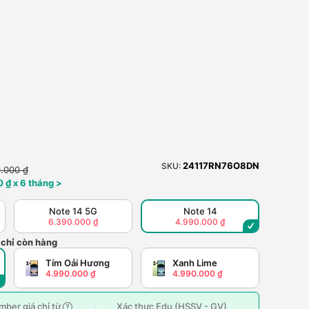
24117RN76O8DN
SKU:
.000 ₫
 ₫ x 6 tháng >
Note 14 5G
Note 14
6.390.000 ₫
4.990.000 ₫
 chỉ còn hàng
Tím Oải Hương
Xanh Lime
4.990.000 ₫
4.990.000 ₫
ber giá chỉ từ
Xác thực Edu (HSSV - GV)