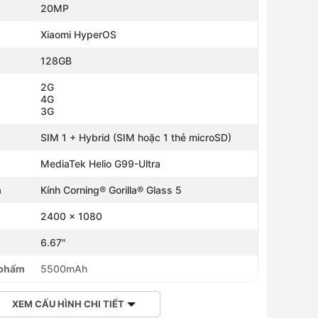
20MP
Xiaomi HyperOS
128GB
2G
4G
3G
SIM 1 + Hybrid (SIM hoặc 1 thẻ microSD)
MediaTek Helio G99-Ultra
h
Kính Corning® Gorilla® Glass 5
2400 x 1080
omi Watch 5 - Chính
h
6.67"
Tai nghe Redmi Buds 8 Active - Chính hãng
750,000 ₫
- 7%
700,000 ₫
 phẩm
5500mAh
700,000 ₫
750,000 ₫
- 7%
XEM CẤU HÌNH CHI TIẾT
692,000 ₫
Hoàng Hà Member chỉ từ
,783,000 ₫