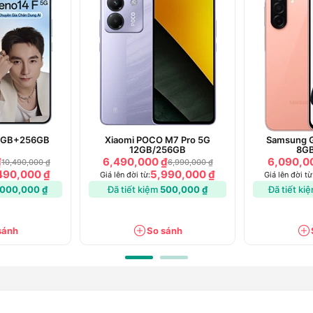
+ độ sáng tối đa 1800 nit.
Điện Biên Phủ, Điện Biên
ước, Đồng Nai
g Khánh, Đồng Nai
oại điều khiển TV + jack 3.5mm + thẻ nhớ
am Hiệp, Đồng Nai
hường Long Bình, Đồng Nai
uôn mặt AI.
ờng Long Thành, Đồng Nai
 Đồng Tháp
Đồng Tháp
 8GB+256GB
Xiaomi POCO M7 Pro 5G
Samsung G
ơn, Gia Lai
12GB/256GB
8G
₫
6,490,000 ₫
6,090,0
chi tiết như thế nào?
10,490,000 ₫
6,990,000 ₫
hơn Nam, Gia Lai
490,000 ₫
5,990,000 ₫
Giá lên đời từ:
Giá lên đời từ
,000,000 ₫
Đã tiết kiệm
500,000 ₫
Đã tiết ki
nh Sen, Hà Tĩnh
ải Phòng
sánh
So sánh
Phòng
, Hải Phòng
 Nghị, Hải Phòng
8.16 mm
hân, Hải Phòng
 Yên