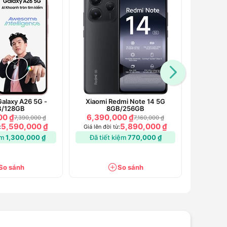
alaxy A26 5G -
Xiaomi Redmi Note 14 5G
OPPO Ren
B/128GB
8GB/256GB
00 ₫
6,390,000 ₫
5,990
7,390,000 ₫
7,160,000 ₫
5,590,000 ₫
5,890,000 ₫
:
Giá lên đời từ:
Đã tiế
ệm
1,300,000 ₫
Đã tiết kiệm
770,000 ₫
So sánh
So sánh