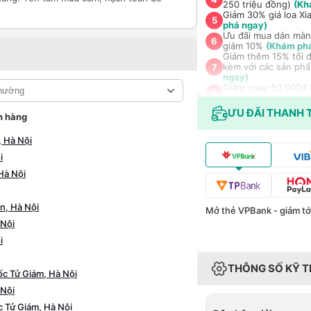
250 triệu đồng)
(Kh
Giảm 30% giá loa Xi
5
phá ngay)
Ưu đãi mua dán màn
6
giảm 10%
(Khám ph
Giảm thêm 15% tối đ
kèm với các sản phẩ
7
ngay)
Giảm ngay 50.000đ k
8
data/ngày - Trải ng
Nhận báo giá tốt nh
ƯU ĐÃI THANH 
9
n hàng
(Khám phá ngay)
 Hà Nội
i
Hà Nội
n, Hà Nội
Mở thẻ VPBank - giảm tới
 Nội
i
THÔNG SỐ KỸ 
c Tử Giám, Hà Nội
 Nội
 Tử Giám, Hà Nội