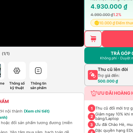
4.930.000 ₫
4.990.000 ₫
1.2%
10.000 ₫ Điểm th
TRẢ GÓP 
(
1
/
1
)
Không phí - Duyệt 
Thu cũ lên đời
Trợ giá đến:
500.000 ₫
ime
Thông số
Thông tin
kỹ thuật
sản phẩm
ƯU ĐÃI HOÀNG 
PHẨM
Thu cũ đổi mới trợ 
1
2H nội thành
(Xem chi tiết)
Giảm ngay 10% khi 
2
ành)
bảng/Laptop
hí hoặc đổi sản phẩm tương đương (miễn
Ưu đãi Chào Hè, mu
3
Đặc quyền hạng EDU 
hàng. Yên tâm mua sắm, hạch toán dễ
4