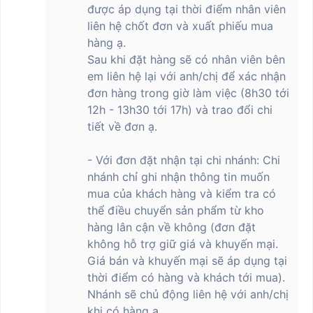
được áp dụng tại thời điểm nhân viên
chiếc
điện thoại Xiaomi
này chắc chắn sẽ là sự lựa chọn không
liên hệ chốt đơn và xuất phiếu mua
thể bỏ qua cho những ai đang tìm kiếm một chiếc smartphone
hàng ạ.
toàn diện.
Sau khi đặt hàng sẽ có nhân viên bên
Độ bền vượt trội kết hợp với thiết kế tinh tế của
em liên hệ lại với anh/chị để xác nhận
Xiaomi Redmi Note 14 Pro+ 5G
đơn hàng trong giờ làm việc (8h30 tới
12h - 13h30 tới 17h) và trao đổi chi
Xiaomi Redmi Note 14 Pro+ 5G gây ấn tượng với độ bền vượt trội,
tiết về đơn ạ.
được thiết kế để chịu được các tác động từ rơi, va đập, trầy
xước, đồng thời cải thiện khả năng chống nước và bụi. Với cấu
trúc All-Star Armor, thiết bị được trang bị các nâng cấp bảo vệ
- Với đơn đặt nhận tại chi nhánh: Chi
như lớp mút hấp thụ năng lượng và vật liệu đệm polyme, tăng
nhánh chỉ ghi nhận thông tin muốn
cường khả năng chống va đập và bảo vệ toàn diện. Màn hình sử
mua của khách hàng và kiểm tra có
dụng kính cường lực Corning Gorilla Victus 2 kết hợp với mặt
thể điều chuyển sản phẩm từ kho
lưng kính Corning Gorilla 7i trên các phiên bản Xanh băng giá và
hàng lân cận về không (đơn đặt
Đen huyền bí, mang lại khả năng chống trầy xước đáng kể.
không hỗ trợ giữ giá và khuyến mại.
Nhờ khả năng chống bụi và nước đạt chuẩn IP68, Redmi Note 14
Giá bán và khuyến mại sẽ áp dụng tại
Pro+ 5G có thể hoạt động ổn định ngay cả trong môi trường khắc
thời điểm có hàng và khách tới mua).
nghiệt, chẳng hạn như dưới mưa hoặc trong điều kiện ẩm ướt.
Nhánh sẽ chủ động liên hệ với anh/chị
Màn hình cũng được tối ưu hóa để đảm bảo độ phản hồi và chính
khi có hàng ạ.