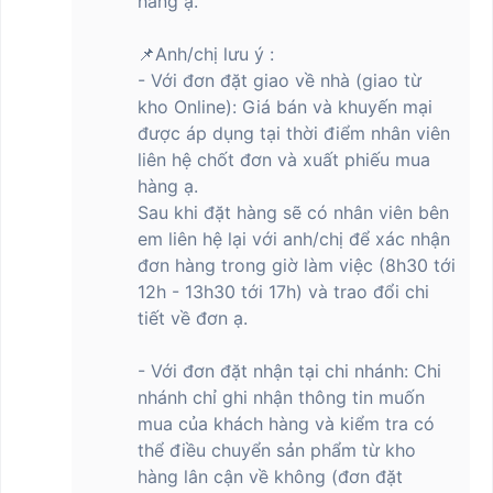
hàng ạ.
Snapdragon 7s Gen 3 (4nm)8 nhân, tối
Chipset
đa 2.5GHz
📌Anh/chị lưu ý :
GPU
Qualcomm Adreno
- Với đơn đặt giao về nhà (giao từ
RAM & Lưu trữ
kho Online): Giá bán và khuyến mại
được áp dụng tại thời điểm nhân viên
RAM
8GB
liên hệ chốt đơn và xuất phiếu mua
Bộ nhớ trong
256GB
hàng ạ.
Camera sau
Sau khi đặt hàng sẽ có nhân viên bên
em liên hệ lại với anh/chị để xác nhận
Camera chính 200MP (f/1.65)
đơn hàng trong giờ làm việc (8h30 tới
Độ phân giải
Camera góc siêu rộng 8MP (f/2.2)
Camera cận cảnh 2MP (f/2.4)
12h - 13h30 tới 17h) và trao đổi chi
tiết về đơn ạ.
Hỗ trợ tính năng chống rung quang
học (OIS)
- Với đơn đặt nhận tại chi nhánh: Chi
Camera AI: Làm phim AI, xóa vật thể
AI, mở rộng hình ảnh AI
nhánh chỉ ghi nhận thông tin muốn
Tính năng End-to-End (E2E) AI
mua của khách hàng và kiểm tra có
Remosaic
Các tính năng hỗ
Zoom quang học 2x và 4x trong
thể điều chuyển sản phẩm từ kho
trợ
cảm biến, zoom kỹ thuật số 30x
hàng lân cận về không (đơn đặt
Chế độ Dynamic Shots (cảnh quay