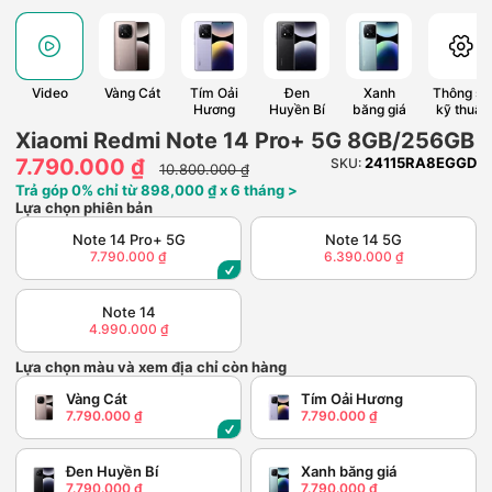
Video
Vàng Cát
Tím Oải
Đen
Xanh
Thông số
Hương
Huyền Bí
băng giá
kỹ thuật
Xiaomi Redmi Note 14 Pro+ 5G 8GB/256GB
7.790.000 ₫
24115RA8EGGD
SKU:
10.800.000 ₫
Trả góp 0% chỉ từ 898,000 ₫ x 6 tháng >
Lựa chọn phiên bản
Note 14 Pro+ 5G
Note 14 5G
7.790.000 ₫
6.390.000 ₫
Note 14
4.990.000 ₫
Lựa chọn màu và xem địa chỉ còn hàng
Vàng Cát
Tím Oải Hương
7.790.000 ₫
7.790.000 ₫
Đen Huyền Bí
Xanh băng giá
7.790.000 ₫
7.790.000 ₫