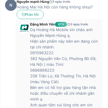
Nguyễn mạnh Hùng
3 ngày trước
N
Hoàng Mai Hà Nội còn hàng không shop?
Đen huyền bí
Màu sắc
Tím oải hương
Phản hồi
Xanh băng giá
Đặng Minh Yến
QTV
3 ngày trước
Xanh băng giá, Đen huyền bí:
Dạ Hoàng Hà Mobile xin chào anh
162.53 x 74.67 x 8.75 mm
Kích thước
Nguyễn Mạnh Hùng ạ,
Tím oải hương: 162.53 x 74.67 x
8.85 mm
Hiện sản phẩm này bên em đang còn
tại chi nhánh:
Xanh băng giá, Đen huyền bí:
0915963222
Trọng lượng
210.14g
Tím oải hương: 205.13g
382 Nguyễn Văn Cừ, Phường Bồ Đề,
Hà Nội ( màu Tím)
Chuẩn chống bụi và
IP68
0886868223
nước
208 Trần Lư, Xã Thường Tín, Hà Nội
Màn hình
(màu Vàng Cát)
Bên em có hỗ trợ giao hàng tận nhà
Kính cường lực Corning Gorilla Victus
Chất liệu
2
hoặc điều chuyển về chi nhánh gần
mình ạ.
Kích thước màn
6.67 inch
hình
Anh quan tâm vui lòng cho em xin