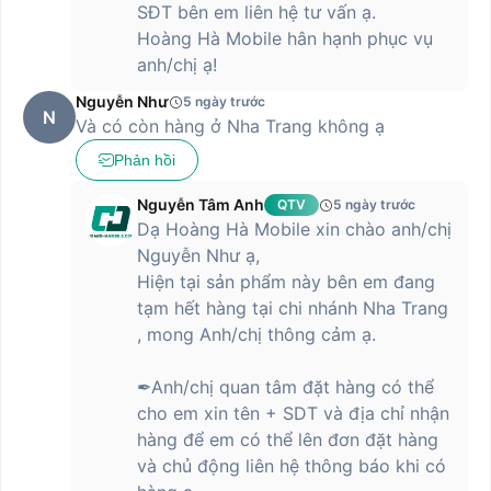
SĐT bên em liên hệ tư vấn ạ.
Công nghệ màn
CrystalRes AMOLED
hình
Hoàng Hà Mobile hân hạnh phục vụ
anh/chị ạ!
Độ phân giải
1220x2712 (1.5K)
Nguyễn Như
5 ngày trước
Tốc độ làm mới tối
N
120Hz
Và có còn hàng ở Nha Trang không ạ
đa
Phản hồi
Độ sáng tối đa
3000 nit
Nguyễn Tâm Anh
QTV
5 ngày trước
Hỗ trợ Dolby Vision
HDR10+
Dạ Hoàng Hà Mobile xin chào anh/chị
Tần số làm mờ PWM 1920Hz
Nguyễn Như ạ,
Các công nghệ bảo vệ mắt đạt
Hiện tại sản phẩm này bên em đang
Các công nghệ sử
chứng nhận TÜV Rheinland: Ánh
dụng
sáng xanh thấp, thân thiện với chu
tạm hết hàng tại chi nhánh Nha Trang
kỳ sinh học, không nhấp nháy
, mong Anh/chị thông cảm ạ.
Chế độ Game Turbo kết hợp với tốc
độ lấy mẫu cảm ứng 2560Hz và
công nghệ Touch siêu phân giải 16x
✒Anh/chị quan tâm đặt hàng có thể
cho em xin tên + SDT và địa chỉ nhận
Hệ điều hành & Vi xử lý & Đồ họa
hàng để em có thể lên đơn đặt hàng
Hệ điều hành
Xiaomi HyperOS
và chủ động liên hệ thông báo khi có