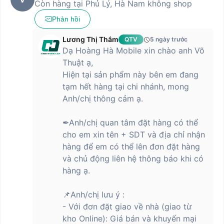
Còn hàng tại Phủ Lý, Hà Nam không shop
Dung lượng pin
5110mAh
Phản hồi
Công nghệ sạc
Sạc nhanh HyperCharge 120W
Lương Thị Thắm
QTV
5 ngày trước
Tiện ích
Dạ Hoàng Hà Mobile xin chào anh Võ
Thuật ạ,
Loa kép
Âm thanh
Dolby Atmos
Hiện tại sản phẩm này bên em đang
tạm hết hàng tại chi nhánh, mong
Cảm biến vân tay (trên màn hình)
Anh/chị thông cảm ạ.
Mở khóa bằng khuôn mặt AI
Các tính năng AI tiên tiến: Google
Các tính năng khác
Gemini, khoanh vùng tìm kiếm, phiên
✒Anh/chị quan tâm đặt hàng có thể
dịch AI, ghi chú AI, ghi âm AI, phụ
cho em xin tên + SDT và địa chỉ nhận
đề AI
hàng để em có thể lên đơn đặt hàng
và chủ động liên hệ thông báo khi có
Đánh giá chi tiết các đặc điểm của điện
hàng ạ.
thoại Xiaomi Redmi Note 14 Pro+ 5G
Xiaomi Redmi Note 14 Pro+ 5G là sản phẩm đáng sở hữu trong
📌Anh/chị lưu ý :
phân khúc tầm trung, phù hợp cho cả người dùng phổ thông và
- Với đơn đặt giao về nhà (giao từ
chuyên nghiệp. Với thiết kế sang trọng, màn hình chất lượng,
kho Online): Giá bán và khuyến mại
camera đỉnh cao, hiệu năng mạnh mẽ và các tiện ích hiện đại,