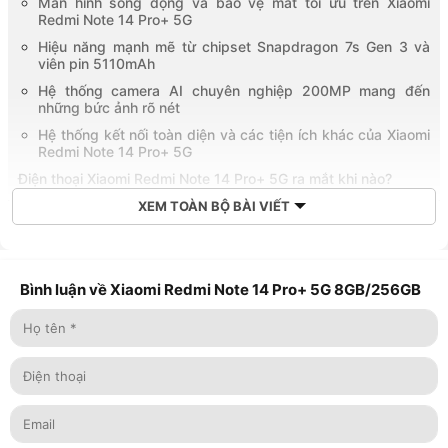
Màn hình sống động và bảo vệ mắt tối ưu trên Xiaomi
Redmi Note 14 Pro+ 5G
Hiệu năng mạnh mẽ từ chipset Snapdragon 7s Gen 3 và
viên pin 5110mAh
Hệ thống camera AI chuyên nghiệp 200MP mang đến
những bức ảnh rõ nét
Hệ thống kết nối toàn diện và các tiện ích khác của Xiaomi
Redmi Note 14 Pro+ 5G
Điện thoại Xiaomi Redmi Note 14 Pro+ 5G ra mắt khi nào?
Giá bán tham khảo của điện thoại Xiaomi Redmi Note 14 Pro+
XEM TOÀN BỘ BÀI VIẾT
5G
So sánh chi tiết điện thoại Xiaomi Redmi Note 14 Pro+ 5G và
Xiaomi Redmi Note 13 Pro+ 5G
Bình luận về Xiaomi Redmi Note 14 Pro+ 5G 8GB/256GB
Về thiết kế và kích thước
Về màn hình của điện thoại Xiaomi Redmi Note 14 Pro+ 5G
và Xiaomi Redmi Note 13 Pro+ 5G
Về hiệu năng
Về camera trên điện thoại Xiaomi Redmi Note 14 Pro+ 5G
và Xiaomi Redmi Note 13 Pro+ 5G
Về kết nối của điện thoại Xiaomi Redmi Note 14 Pro+ 5G và