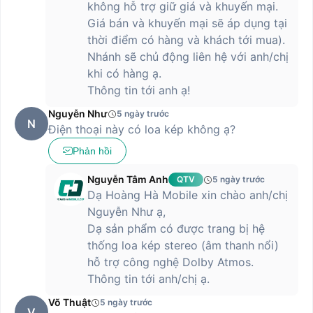
động)
không hỗ trợ giữ giá và khuyến mại.
Chế độ Dual Video
Giá bán và khuyến mại sẽ áp dụng tại
Lấy nét theo dõi chuyển động
thời điểm có hàng và khách tới mua).
Chế độ chụp nhanh
Nhánh sẽ chủ động liên hệ với anh/chị
Camera trước
khi có hàng ạ.
Thông tin tới anh ạ!
Độ phân giải
20MP (f/2.2)
Nguyễn Như
5 ngày trước
Các tính năng hỗ
Zoom 0.8x cho ảnh selfie rộng hơn
N
Điện thoại này có loa kép không ạ?
trợ
Chế độ Chân dung: Làm đẹp AI
Phản hồi
Kết nối & Cổng giao tiếp
Nguyễn Tâm Anh
Số khe SIM
2 Nano SIM hoặc 1 Nano SIM + 1 eSIM
QTV
5 ngày trước
Dạ Hoàng Hà Mobile xin chào anh/chị
Hỗ trợ 5G
Nguyễn Như ạ,
Bluetooth 5.4
Dạ sản phẩm có được trang bị hệ
Kết nối không dây
Wi-Fi 802.11 a/b/g/n/ac, băng tần
kép
thống loa kép stereo (âm thanh nổi)
Hỗ trợ NFC
hỗ trợ công nghệ Dolby Atmos.
Thông tin tới anh/chị ạ.
Cổng kết nối
Cổng sạc USB Type-C
Võ Thuật
5 ngày trước
Pin & Sạc
V