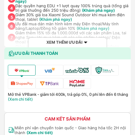
ngay)
Đặc quyền hạng EDU +1 lượt quay 100% trúng quà (tổng giá
4
trị giải thưởng đến 250 triệu đồng)
(Khám phá ngay)
Giảm 30% giá loa Xiaomi Sound Outdoor khi mua kèm điện
5
thoại, tablet
(Khám phá ngay)
Ưu đãi mua dán màn hình kèm máy Điện thoại/Máy tính
6
bảng/Laptop/Đồng hồ giảm 10%
(Khám phá ngay)
Giảm thêm 15% tối đa 1.000.000đ với các sản phẩm Loa, tai
nghe Sony khi mua kèm với các sản phẩm: Laptop/ Điện
7
thoại/ Đồng hồ thông minh
(Khám phá ngay)
XEM THÊM ƯU ĐÃI
Giảm ngay 50.000đ khi mua gói cước di động Mobifone,
Vnsky lên tới 6GB data/ngày - Trải nghiệm 5G chỉ 99k/tháng
8
ƯU ĐÃI THANH TOÁN
(Khám phá ngay)
Nhận báo giá tốt nhất cho khách hàng doanh nghiệp B2B
9
khi mua số lượng lớn
(Khám phá ngay)
Mở thẻ VPBank - giảm tới 400k, trả góp 0%, 0 phí lên đến 6 tháng
(Xem chi tiết)
CAM KẾT SẢN PHẨM
Miễn phí vận chuyển toàn quốc - Giao hàng hỏa tốc 2H nội
thành
(Xem chi tiết)