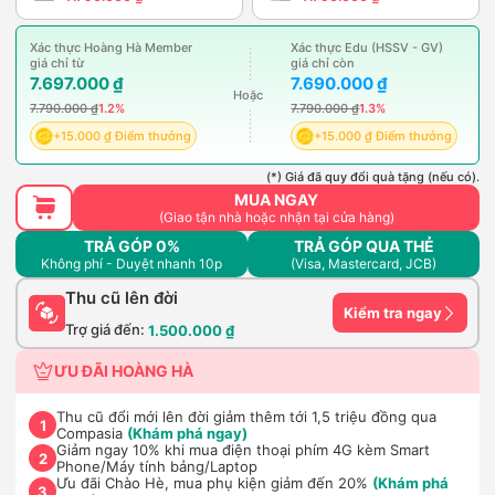
Xác thực Hoàng Hà Member
Xác thực Edu (HSSV - GV)
giá chỉ từ
giá chỉ còn
7.697.000 ₫
7.690.000 ₫
Hoặc
7.790.000 ₫
1.2%
7.790.000 ₫
1.3%
+15.000 ₫ Điểm thưởng
+15.000 ₫ Điểm thưởng
(*) Giá đã quy đổi quà tặng (nếu có).
MUA NGAY
(Giao tận nhà hoặc nhận tại cửa hàng)
TRẢ GÓP 0%
TRẢ GÓP QUA THẺ
Không phí - Duyệt nhanh 10p
(Visa, Mastercard, JCB)
Thu cũ lên đời
Kiểm tra ngay
Trợ giá đến:
1.500.000 ₫
ƯU ĐÃI HOÀNG HÀ
Thu cũ đổi mới lên đời giảm thêm tới 1,5 triệu đồng qua
1
Compasia
(Khám phá ngay)
Giảm ngay 10% khi mua điện thoại phím 4G kèm Smart
2
Phone/Máy tính bảng/Laptop
Ưu đãi Chào Hè, mua phụ kiện giảm đến 20%
(Khám phá
3