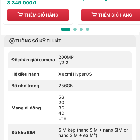
3,349,000 ₫
THÊM GIỎ HÀNG
THÊM GIỎ HÀNG
THÔNG SỐ KỸ THUẬT
200MP
Độ phân giải camera
f/2.2
Hệ điều hành
Xiaomi HyperOS
Bộ nhớ trong
256GB
5G
2G
Mạng di động
3G
4G
LTE
SIM kép (nano SIM + nano SIM or
Số khe SIM
nano SIM + eSIM⁹)