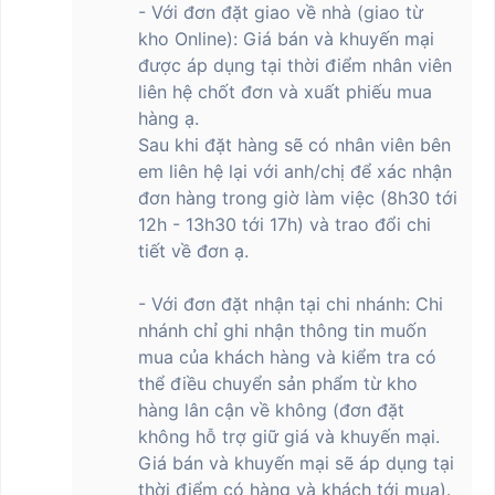
- Với đơn đặt giao về nhà (giao từ
nét. Màn hình hỗ trợ các công nghệ tiên tiến như Dolby Vision và
kho Online): Giá bán và khuyến mại
HDR10+, đảm bảo tái tạo màu sắc chân thực, tương phản cao và
chi tiết vượt trội, mang lại trải nghiệm hình ảnh đỉnh cao khi xem
được áp dụng tại thời điểm nhân viên
phim hoặc chơi game. Tần số quét lên đến 120Hz đảm bảo mọi
liên hệ chốt đơn và xuất phiếu mua
thao tác, từ lướt web, xem video đến chơi game, đều mượt mà
hàng ạ.
và liền mạch. Đặc biệt, với chế độ Game Turbo, tốc độ lấy mẫu
Sau khi đặt hàng sẽ có nhân viên bên
cảm ứng 2560Hz kết hợp công nghệ Touch siêu phân giải 16x
em liên hệ lại với anh/chị để xác nhận
mang lại khả năng kiểm soát chính xác và độ phản hồi nhanh
đơn hàng trong giờ làm việc (8h30 tới
chóng, lý tưởng cho những tựa game FPS yêu cầu tốc độ và độ
12h - 13h30 tới 17h) và trao đổi chi
chính xác cao.
tiết về đơn ạ.
Màn hình của Redmi Note 14 Pro+ 5G còn tỏa sáng khi sử dụng
ngoài trời với độ sáng tối đa lên đến 3000 nit, giúp hình ảnh luôn
- Với đơn đặt nhận tại chi nhánh: Chi
rõ ràng ngay cả dưới ánh sáng mặt trời gay gắt. Đồng thời, hiện
nhánh chỉ ghi nhận thông tin muốn
tượng mỏi mắt khi sử dụng lâu dài được giảm thiểu nhờ chiến
mua của khách hàng và kiểm tra có
lược làm mờ tiên tiến và tần số làm mờ PWM 1920Hz, mang đến
sự thoải mái tối đa cho mắt người dùng. Thiết bị còn đạt các
thể điều chuyển sản phẩm từ kho
chứng nhận từ TÜV Rheinland, đảm bảo an toàn với các tính
hàng lân cận về không (đơn đặt
năng ánh sáng xanh thấp, không nhấp nháy và thân thiện với chu
không hỗ trợ giữ giá và khuyến mại.
kỳ sinh học. Những cải tiến này không chỉ nâng cao trải nghiệm
Giá bán và khuyến mại sẽ áp dụng tại
thị giác mà còn bảo vệ sức khỏe người dùng, biến Xiaomi Redmi
thời điểm có hàng và khách tới mua).