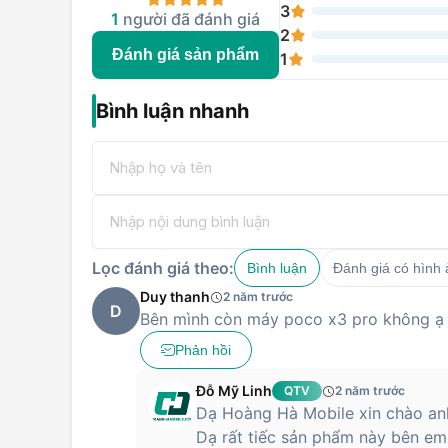
3
thoải mái hơn.
1
người đã đánh giá
2
Đánh giá sản phẩm
1
Cung cấp năng lượng cho máy là viên pin dung lượn
năng sạc nhanh công suất 33W, POCO X3 như một co
Bình luận nhanh
khúc điện thoại tầm trung. Chưa hết, vì là chiếc điện 
game thủ nên POCO X3 cũng được tích hợp công nghệ
Người dùng giờ đây sẽ không còn phải quá lo lắng tới 
quá nhiệt nữa.
Mua ngay POCO X3 tại
Hoàng Hà Mobile
. để được h
chính hãng 12 tháng, hỗ trợ mua trả góp và miễn phí 
các sản phẩm khác của POCO trên website Hoàng Hà 
Lọc đánh giá theo:
Bình luận
Đánh giá có hình
Duy thanh
2 năm trước
D
Bên mình còn máy poco x3 pro không ạ
Phản hồi
Đỗ Mỹ Linh
QTV
2 năm trước
Dạ Hoàng Hà Mobile xin chào anh
Dạ rất tiếc sản phẩm này bên em