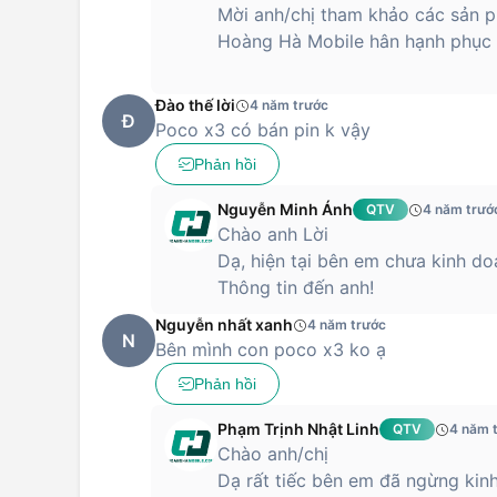
Mời anh/chị tham khảo các sản p
Hoàng Hà Mobile hân hạnh phục 
Đào thế lời
4 năm trước
Đ
Poco x3 có bán pin k vậy
Phản hồi
Nguyễn Minh Ánh
QTV
4 năm trướ
Chào anh Lời
Dạ, hiện tại bên em chưa kinh d
Thông tin đến anh!
Nguyễn nhất xanh
4 năm trước
N
Bên mình con poco x3 ko ạ
Phản hồi
Phạm Trịnh Nhật Linh
QTV
4 năm 
Chào anh/chị
Dạ rất tiếc bên em đã ngừng kin