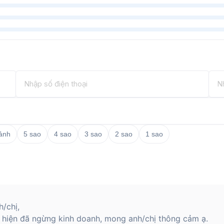
g cao lên tới 5160mAh, kết hợp với khả
n “mãnh thú” hiệu năng thực sự ở phân
thoại nhắm tới đối tượng người dùng là các
 tản nhiệt bằng chất lỏng thông minh.
việc chơi game trong thời gian dài sẽ bị
ưởng nhiều ưu đãi cực tốt như bảo hành
giao hàng trên toàn quốc. Tham khảo thêm
Mobile.
 ảnh
5 sao
4 sao
3 sao
2 sao
1 sao
/chị,
 hiện đã ngừng kinh doanh, mong anh/chị thông cảm ạ.