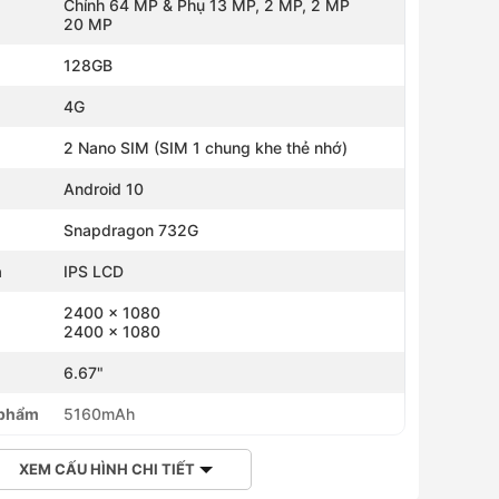
Chính 64 MP & Phụ 13 MP, 2 MP, 2 MP
20 MP
128GB
4G
2 Nano SIM (SIM 1 chung khe thẻ nhớ)
Android 10
Snapdragon 732G
h
IPS LCD
2400 x 1080
2400 x 1080
h
6.67"
 phẩm
5160mAh
XEM CẤU HÌNH CHI TIẾT