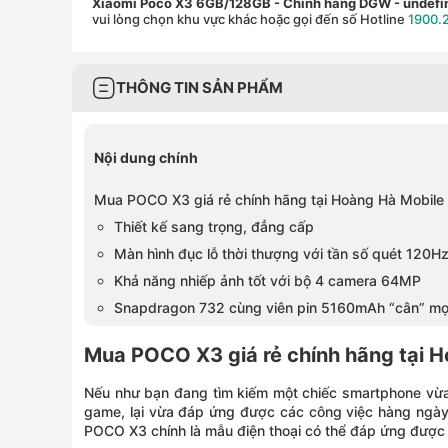
Xiaomi Poco X3 6GB/128GB - Chính hãng DGW
- undefi
vui lòng chọn khu vực khác hoặc gọi đến số Hotline
1900.
THÔNG TIN SẢN PHẨM
Nội dung chính
Mua POCO X3 giá rẻ chính hãng tại Hoàng Hà Mobile
Thiết kế sang trọng, đẳng cấp
Màn hình đục lỗ thời thượng với tần số quét 120H
Khả năng nhiếp ảnh tốt với bộ 4 camera 64MP
Snapdragon 732 cùng viên pin 5160mAh “cân” mọ
Mua POCO X3 giá rẻ chính hãng tại 
Nếu như bạn đang tìm kiếm một chiếc smartphone vừa có
game, lại vừa đáp ứng được các công việc hàng ngày v
POCO X3 chính là mẫu điện thoại có thể đáp ứng được 