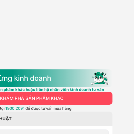
ừng kinh doanh
n phẩm khác hoặc liên hệ nhân viên kinh doanh tư vấn
KHÁM PHÁ SẢN PHẨM KHÁC
Gọi
1900.2091
để được tư vấn mua hàng
THUẬT