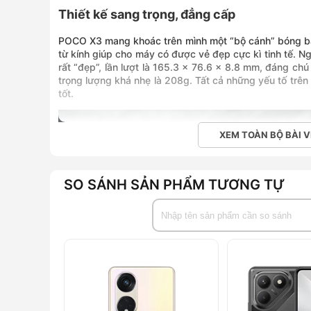
Thiết kế sang trọng, đẳng cấp
POCO X3 mang khoác trên mình một “bộ cánh” bóng bẩy
từ kính giúp cho máy có được vẻ đẹp cực kì tinh tế. N
rất “đẹp”, lần lượt là 165.3 x 76.6 x 8.8 mm, đáng ch
trọng lượng khá nhẹ là 208g. Tất cả những yếu tố trê
tốt.
XEM TOÀN BỘ BÀI V
SO SÁNH SẢN PHẨM TƯƠNG TỰ