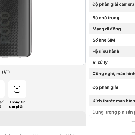
Độ phân giải camera
Bộ nhớ trong
Mạng di động
Số khe SIM
Hệ điều hành
Vi xử lý
(
1
/
1
)
Công nghệ màn hìn
Độ phân giải
Kích thước màn hìn
số
Thông tin
ật
sản phẩm
Dung lượng pin sản