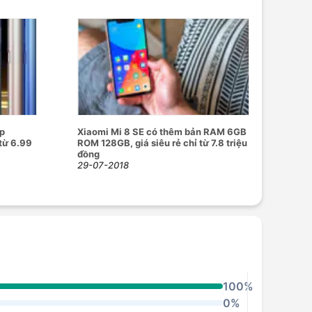
ip
Xiaomi Mi 8 SE có thêm bản RAM 6GB
từ 6.99
ROM 128GB, giá siêu rẻ chỉ từ 7.8 triệu
đồng
29-07-2018
100%
0%