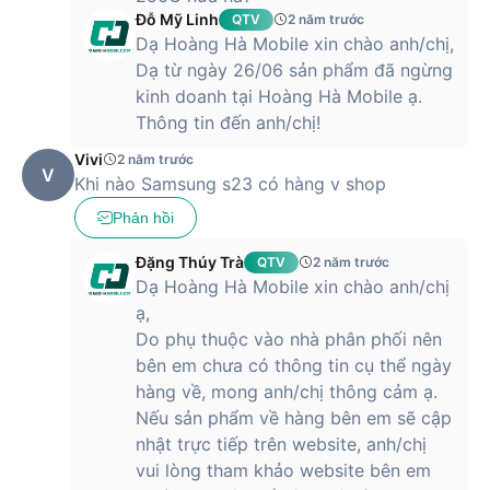
Đỗ Mỹ Linh
QTV
2 năm trước
Dạ Hoàng Hà Mobile xin chào anh/chị,
Dạ từ ngày 26/06 sản phẩm đã ngừng
kinh doanh tại Hoàng Hà Mobile ạ.
Thông tin đến anh/chị!
Vivi
2 năm trước
V
Khi nào Samsung s23 có hàng v shop
Phản hồi
Đặng Thúy Trà
QTV
2 năm trước
Dạ Hoàng Hà Mobile xin chào anh/chị
ạ,
Do phụ thuộc vào nhà phân phối nên
bên em chưa có thông tin cụ thể ngày
hàng về, mong anh/chị thông cảm ạ.
Nếu sản phẩm về hàng bên em sẽ cập
nhật trực tiếp trên website, anh/chị
vui lòng tham khảo website bên em