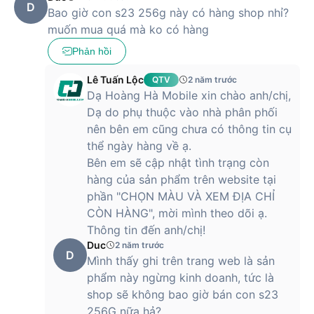
D
Bao giờ con s23 256g này có hàng shop nhỉ?
muốn mua quá mà ko có hàng
Phản hồi
Lê Tuấn Lộc
QTV
2 năm trước
Dạ Hoàng Hà Mobile xin chào anh/chị,
Dạ do phụ thuộc vào nhà phân phối
nên bên em cũng chưa có thông tin cụ
thể ngày hàng về ạ.
Bên em sẽ cập nhật tình trạng còn
hàng của sản phẩm trên website tại
phần "CHỌN MÀU VÀ XEM ĐỊA CHỈ
CÒN HÀNG", mời mình theo dõi ạ.
Thông tin đến anh/chị!
Duc
2 năm trước
D
Mình thấy ghi trên trang web là sản
phẩm này ngừng kinh doanh, tức là
shop sẽ không bao giờ bán con s23
256G nữa hả?