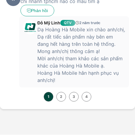
chi nhánh tphcm nào có màu tím ạ
Phản hồi
Đỗ Mỹ Linh
QTV
2 năm trước
Dạ Hoàng Hà Mobile xin chào anh/chị,
Dạ rất tiếc sản phẩm này bên em
đang hết hàng trên toàn hệ thống.
Mong anh/chị thông cảm ạ!
Mời anh/chị tham khảo các sản phẩm
khác của Hoàng Hà Mobile ạ.
Hoàng Hà Mobile hân hạnh phục vụ
anh/chị!
1
2
3
4