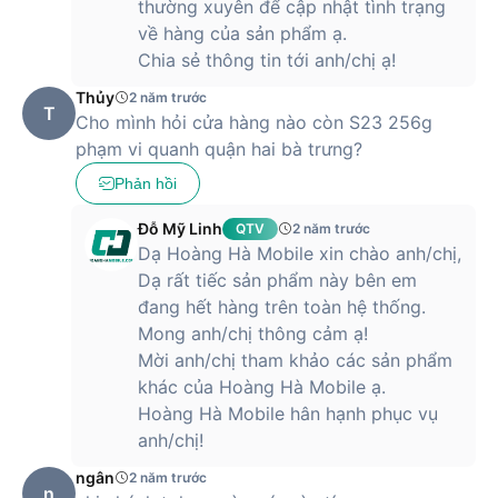
thường xuyên để cập nhật tình trạng
về hàng của sản phẩm ạ.
Chia sẻ thông tin tới anh/chị ạ!
Thủy
2 năm trước
T
Cho mình hỏi cửa hàng nào còn S23 256g
phạm vi quanh quận hai bà trưng?
Phản hồi
Đỗ Mỹ Linh
QTV
2 năm trước
Dạ Hoàng Hà Mobile xin chào anh/chị,
Dạ rất tiếc sản phẩm này bên em
đang hết hàng trên toàn hệ thống.
Mong anh/chị thông cảm ạ!
Mời anh/chị tham khảo các sản phẩm
khác của Hoàng Hà Mobile ạ.
Hoàng Hà Mobile hân hạnh phục vụ
anh/chị!
ngân
2 năm trước
n