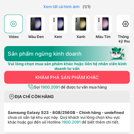
Xem tất cả hình ảnh
(
1
/
1
)
Video
Màu Đen
Kem
Xanh
Màu Tím
Thông số
kỹ thuật
Sản phẩm ngừng kinh doanh
Vui lòng chọn mua sản phẩm khác hoặc liên hệ nhân viên kinh
doanh tư vấn
KHÁM PHÁ SẢN PHẨM KHÁC
Gọi
1900.2091
để được tư vấn mua hàng
ĐỊA CHỈ CÒN HÀNG
Samsung Galaxy S23 - 8GB/256GB - Chính hãng
- undefined
chưa có sẵn tại khu vực này. Quý khách vui lòng chọn khu vực
khác hoặc gọi đến số Hotline
1900.2091
để biết thêm chi tiết.