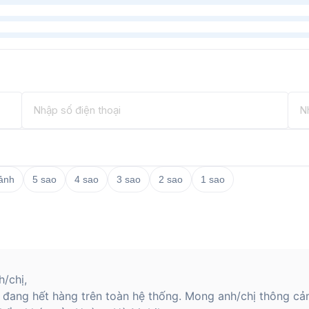
 ảnh
5 sao
4 sao
3 sao
2 sao
1 sao
/chị,
 đang hết hàng trên toàn hệ thống. Mong anh/chị thông cả