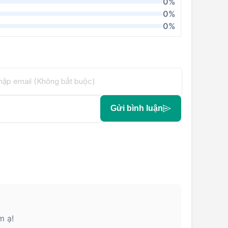
0%
0%
0%
Gửi bình luận
m ạ!