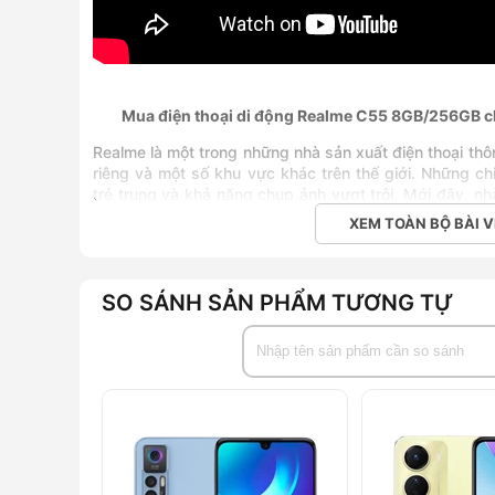
Mua điện thoại di động Realme C55 8GB/256GB ch
Realme là một trong những nhà sản xuất điện thoại thôn
riêng và một số khu vực khác trên thế giới. Những chi
trẻ trung và khả năng chụp ảnh vượt trội. Mới đây, n
8GB/256GB chính hãng. Cùng tìm hiểu những ưu điểm củ
XEM TOÀN BỘ BÀI V
Thiết kế hiện đại, màn hình lớn 6.72 inch sắc nét
SO SÁNH SẢN PHẨM TƯƠNG TỰ
Điện thoại Realme C55 8GB/256GB chính hãng nổi bật 
tròn tinh tế. Mặt lưng của máy nổi bật với cụm camera
phủ một nhám lên lưng để hạn chế bám vân tay, khi
chắn hơn. Máy có độ dày chỉ 7.9mm và trọng lượng k
cầm trên tay và thao tác hoặc bỏ vào túi khi di chuy
chính hãng, điện thoại sẽ có hai tùy chọn màu trẻ tr
phối gradient độc đáo nên khi ánh sáng chiếu vào sẽ tạ