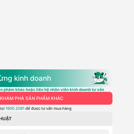
ừng kinh doanh
n phẩm khác hoặc liên hệ nhân viên kinh doanh tư vấn
KHÁM PHÁ SẢN PHẨM KHÁC
Gọi
1900.2091
để được tư vấn mua hàng
THUẬT