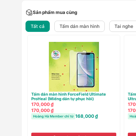
Sản phẩm mua cùng
Tất cả
Tấm dán màn hình
Tai nghe
ceField Ultimate
Tai nghe có dây Baseus Encok CZ11
iếng dán UV Siêu cứng)
190,000 ₫
- 48%
99,000 ₫
99,000 ₫
168,000 ₫
190,000 ₫
- 48%
98,000 ₫
Hoàng Hà Member chỉ từ