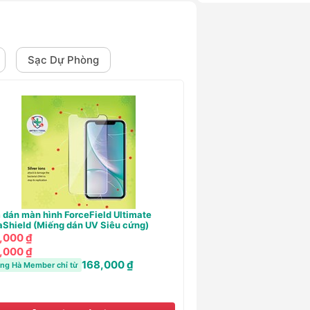
Sạc Dự Phòng
Sạc dự phòng Innostyle Powersmart+PD
Tấm dán màn 
20W 10000Mah OutPut 1C2A (3 cổng ra)
ProHeal (Miế
650,000 ₫
- 62%
170,000 ₫
250,000 ₫
170,000 ₫
250,000 ₫
Hoàng Hà Mem
650,000 ₫
- 62%
247,000 ₫
Hoàng Hà Member chỉ từ