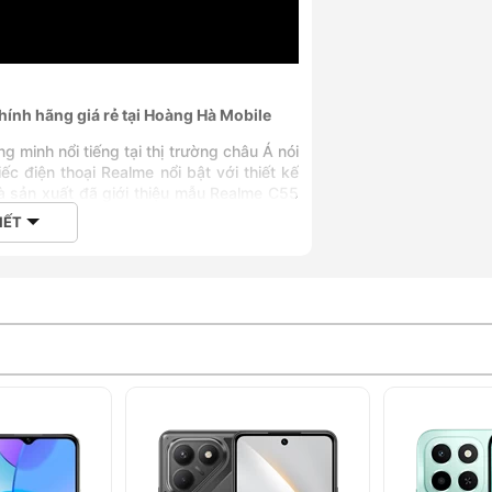
ính hãng giá rẻ tại Hoàng Hà Mobile
g minh nổi tiếng tại thị trường châu Á nói
ếc điện thoại Realme nổi bật với thiết kế
hà sản xuất đã giới thiệu mẫu Realme C55
a chiếc điện thoại này dưới đây nhé.
IẾT
với thiết kế các cạnh vuông vắn, góc bo
 lớn ở góc trên bên trái. Nhà sản xuất đã
 cầm người dùng cũng có cảm giác chắc
hoảng 189.5 gram nên bạn có thể dễ dàng
ển đi khắp nơi. Với Realme C55 8GB/256GB
ung đó là vàng nắng mai và đen trời đêm,
o ra các dải đẹp mắt.