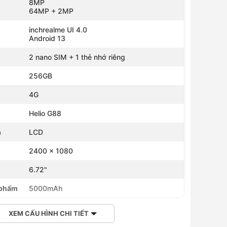
8MP
64MP + 2MP
inchrealme UI 4.0
Android 13
2 nano SIM + 1 thẻ nhớ riêng
256GB
4G
Helio G88
h
LCD
2400 x 1080
h
6.72"
 phẩm
5000mAh
XEM CẤU HÌNH CHI TIẾT