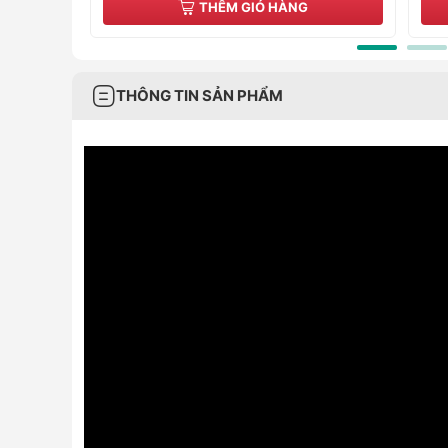
GIỎ HÀNG
THÊM GIỎ HÀNG
THÔNG TIN SẢN PHẨM