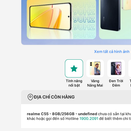
Xem tất cả hình ảnh
Tính năng
Vàng
Đen Trời
nổi bật
Nắng Mai
Đêm
ĐỊA CHỈ CÒN HÀNG
realme C55 - 8GB/256GB
- undefined
chưa có sẵn tại kh
khác hoặc gọi đến số Hotline
1900.2091
để biết thêm chi t