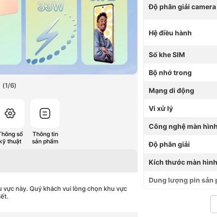
Độ phân giải camera
Hệ điều hành
Số khe SIM
Bộ nhớ trong
(
1
/
6
)
Mạng di động
Vi xử lý
Công nghệ màn hìn
Thông số
Thông tin
kỹ thuật
sản phẩm
Độ phân giải
Kích thước màn hìn
Dung lượng pin sản
u vực này. Quý khách vui lòng chọn khu vực
iết.