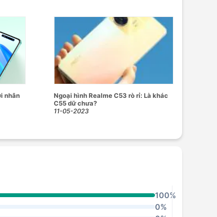
i nhân
Ngoại hình Realme C53 rò rỉ: Là khác
C55 dữ chưa?
11-05-2023
100%
0%