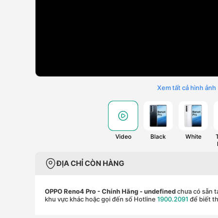
Xem tất cả hình ảnh
Video
Black
White
ĐỊA CHỈ CÒN HÀNG
OPPO Reno4 Pro - Chính Hãng
- undefined
chưa có sẵn t
khu vực khác hoặc gọi đến số Hotline
1900.2091
để biết th