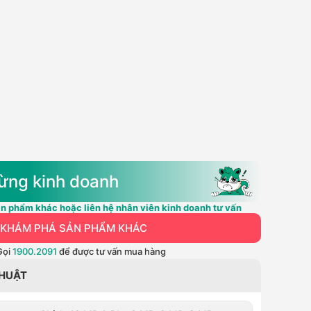
ừng kinh doanh
n phẩm khác hoặc liên hệ nhân viên kinh doanh tư vấn
KHÁM PHÁ SẢN PHẨM KHÁC
Gọi
1900.2091
để được tư vấn mua hàng
THUẬT