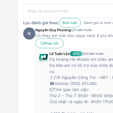
Lọc đánh giá theo:
Bình luận
Đánh giá có hình
Nguyễn Duy Phương
3 năm trước
N
Có thay pin mới cho oppo reno 4 pro k
Phản hồi
Lê Tuấn Lộc
QTV
3 năm trước
Dạ Hoàng Hà Mobile xin chào anh
Dạ bên em có hỗ trợ sửa chữa dị
vụ:
🚩27A Nguyễn Công Trứ - HBT - 
☎Hotline: 0932.351.080
⏲Thời gian làm việc:
Thứ 2 – Thứ 7: 8h00- 18h00 (khô
Chủ nhật và ngày lễ : 8h30-17h30