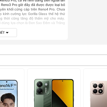
Reno3 Pro, cả về hình dáng bên ngoài lẫn
n Reno3 Pro giờ đây đã được được loại bỏ
uyên khối cứng cáp trên Reno4 Pro. Chưa
kính cường lực Gorilla Glass thế hệ thứ
ồng thời cũng tăng độ thẩm mỹ cho máy.
 dùng lựa chọn là Đen Sao Đêm và Trắng
IẾT
điện thoại này trở nên đáng giá hơn rất
n cực kì hiện đại và quyến rũ. Màn hình
ll HD trên tấm nền AMOLED. Các tính năng
m màn hình 16 triệu màu, tốc độ tần số
m của người dùng trở nên mượt mà hơn.
ình để giúp người dùng có thể mở khóa
amera 48MP
ó lợi thế về khoản camera và tất nhiên,
lệ. Thiết bị này được hãng trang bị một
gồm: 1 ống kính chính độ phân giải 48MP
trợ lấy nét theo pha; 1 camera góc siêu
 siêu rộng lên tới 120 độ; 1 camera Mono