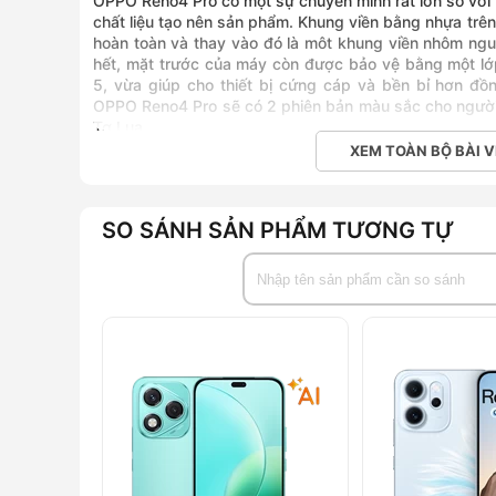
OPPO Reno4 Pro có một sự chuyển mình rất lớn so với 
chất liệu tạo nên sản phẩm. Khung viền bằng nhựa trê
hoàn toàn và thay vào đó là môt khung viền nhôm ng
hết, mặt trước của máy còn được bảo vệ bằng một lớp 
5, vừa giúp cho thiết bị cứng cáp và bền bỉ hơn đ
OPPO Reno4 Pro sẽ có 2 phiên bản màu sắc cho người
Tơ Lụa.
XEM TOÀN BỘ BÀI V
Điểm đặc biệt nữa trên OPPO Reno4 Pro khiến chiếc 
nhiều đó là màn hình được uốn cong 3D về hai cạnh bê
SO SÁNH SẢN PHẨM TƯƠNG TỰ
của Reno4 Pro có kích thước 6.5 inch, độ phân giải Fu
hữu ích khác mà OPPO mang tới cho Reno4 Pro bao gồ
quét màn hình 90Hz giúp cho mọi thao tác vuốt chạ
Cảm biến vân tay của máy cũng được đặt dưới màn h
nhanh hơn.
Khả năng nhiếp ảnh ấn tượng với bộ tứ c
OPPO từ trước tới nay luôn là một hãng điện thoại c
OPPO Reno4 Pro cũng không phải là trường hợp ngoại 
hệ thống bao gồm 4 ống kính cực kì chất lượng bao 
khẩu độ f/1.7 sử dụng cảm biến IMX 586 của Sony, hỗ 
rộng độ phân giải 8MP, khẩu độ f/2.2, hỗ trợ chụp góc