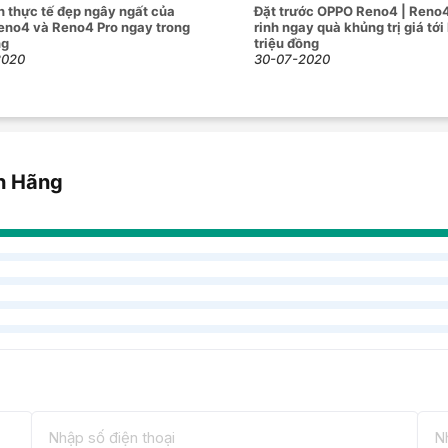
nh thực tế đẹp ngây ngất của
Đặt trước OPPO Reno4 | Reno4
no4 và Reno4 Pro ngay trong
rinh ngay quà khủng trị giá tới
ng
triệu đồng
2020
30-07-2020
h Hãng