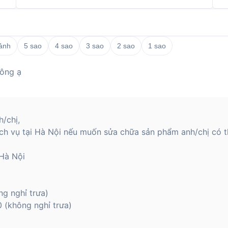
 ảnh
5 sao
4 sao
3 sao
2 sao
1 sao
hông ạ
/chị,
ch vụ tại Hà Nội nếu muốn sửa chữa sản phẩm anh/chị có th
Hà Nội
ng nghỉ trưa)
 (không nghỉ trưa)