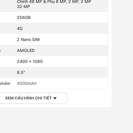
Chính 48 MP & Phụ 8 MP, 2 MP, 2 MP
32 MP
256GB
4G
2 Nano SIM
h
AMOLED
2400 x 1080
h
6.5"
 phẩm
4000mAh
XEM CẤU HÌNH CHI TIẾT