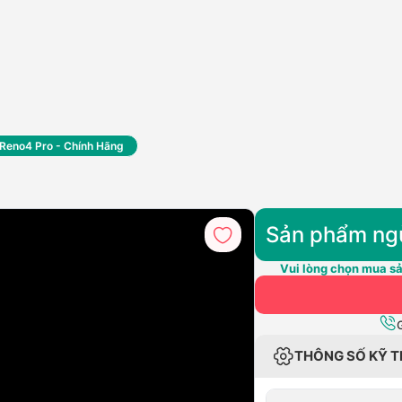
Reno4 Pro - Chính Hãng
Sản phẩm ng
Vui lòng chọn mua sả
THÔNG SỐ KỸ 