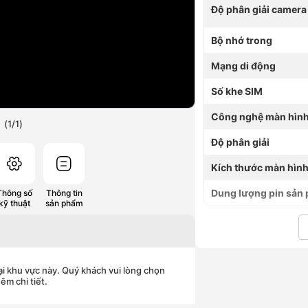
Độ phân giải camera
Bộ nhớ trong
Mạng di động
Số khe SIM
Công nghệ màn hìn
(
1
/
1
)
Độ phân giải
Kích thước màn hìn
Dung lượng pin sản
Thông số
Thông tin
kỹ thuật
sản phẩm
ại khu vực này. Quý khách vui lòng chọn
êm chi tiết.