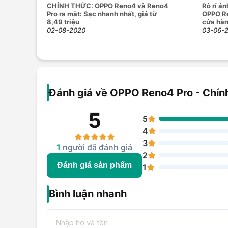
CHÍNH THỨC: OPPO Reno4 và Reno4
Rò rỉ ả
Pro ra mắt: Sạc nhanh nhất, giá từ
OPPO Re
8,49 triệu
cửa hà
02-08-2020
03-06-
Đánh giá về OPPO Reno4 Pro - Chín
5
5
4
3
1
người đã đánh giá
2
Đánh giá sản phẩm
1
Bình luận nhanh