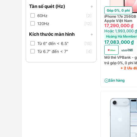
Tần số quét (Hz)
+
Góp 0%, 0 phí
60Hz
[2]
iPhone 17e 256GB 
Apple Việt Nam
120Hz
[12]
17,290,000 ₫
Hoặc 1,993,000 ₫
Kích thước màn hình
+
Hoàng Hà Member 
17,083,000 ₫
Từ 6" đến < 6.5"
[10]
Từ 6.7" đến < 7"
[4]
Mở thẻ VPBank - g
trả góp 0%, 0 phí 
+ 2 Ưu đ
Sẵn hàng