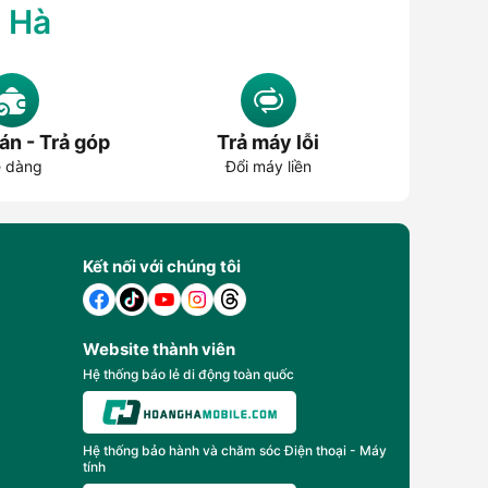
g Hà
ng hàng, chương trình khuyến mãi và ưu đãi thanh toán.
án - Trả góp
Trả máy lỗi
àn quốc và tư vấn chọn máy theo nhu cầu. Khi mua sản
 dàng
Đổi máy liền
ng áp dụng tại thời điểm đặt hàng.
Đ)
Kết nối với chúng tôi
Website thành viên
Hệ thống báo lẻ di động toàn quốc
Hệ thống bảo hành và chăm sóc Điện thoại - Máy
tính