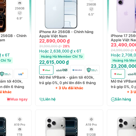
256GB
256GB
6.5"
6.9"
iPhone Air 256GB - Chính hãng
 256GB - Chính
iPhone 17 256
Apple Việt Nam
Nam
Apple Việt N
22,890,000 ₫
23,490,00
31,990,000 ₫
- 28%
24,990,000 ₫
-
Hoặc 2,638,000 ₫ x 6T
 x 6T
Hoặc 2,708,0
Hoàng Hà Member Chỉ Từ
Chỉ Từ
Hoàng Hà Mem
22,615,000 ₫
23,208,00
Mở thẻ VPBank - giảm tới 400k,
iảm tới 400k,
Mở thẻ VPBank
trả góp 0%, 0 phí lên đến 6 tháng
lên đến 6 tháng
trả góp 0%, 0 
+ 3 Ưu đãi khác
ãi khác
+ 3 
Mua ngay
Liên hệ
Sẵn hàng
A19 Pro
A19 Pro
1TB
512GB