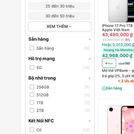
25 đến 30 triệu
30 đến 50 triệu
iPhone 17 Pro 1TB
XEM THÊM
Apple Việt Nam
43,490,000 ₫
Sẵn hàng
+
47,990,000 ₫
- 9%
Hoặc 5,013,000 ₫
Sẵn hàng
[9]
Hoàng Hà Member 
42,968,000 ₫
Hỗ trợ mạng
+
5G
[14]
Mở thẻ VPBank - g
trả góp 0%, 0 phí 
Bộ nhớ trong
+
+ 2 Ưu đ
256GB
[5]
Sẵn hàng
512GB
[5]
1TB
[3]
2TB
[1]
Kết Nối NFC
+
Có
[14]