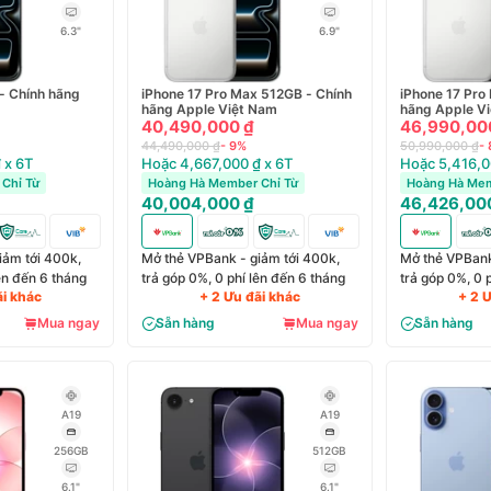
6.3"
6.9"
 - Chính hãng
iPhone 17 Pro Max 512GB - Chính
iPhone 17 Pro
hãng Apple Việt Nam
hãng Apple V
40,490,000 ₫
46,990,00
44,490,000 ₫
- 9%
50,990,000 ₫
-
 x 6T
Hoặc 4,667,000 ₫ x 6T
Hoặc 5,416,0
Chỉ Từ
Hoàng Hà Member Chỉ Từ
Hoàng Hà Mem
40,004,000 ₫
46,426,00
iảm tới 400k,
Mở thẻ VPBank - giảm tới 400k,
Mở thẻ VPBank
lên đến 6 tháng
trả góp 0%, 0 phí lên đến 6 tháng
trả góp 0%, 0 
ãi khác
+ 2 Ưu đãi khác
+ 2 
Mua ngay
Sẵn hàng
Mua ngay
Sẵn hàng
A19
A19
256GB
512GB
6.1"
6.1"