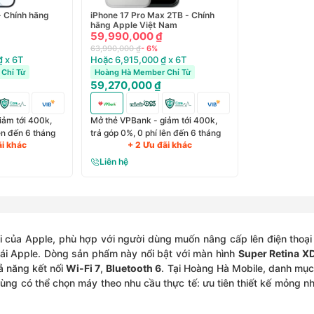
- Chính hãng
iPhone 17 Pro Max 2TB - Chính
hãng Apple Việt Nam
59,990,000 ₫
63,990,000 ₫
- 6%
 x 6T
Hoặc 6,915,000 ₫ x 6T
Chỉ Từ
Hoàng Hà Member Chỉ Từ
59,270,000 ₫
iảm tới 400k,
Mở thẻ VPBank - giảm tới 400k,
lên đến 6 tháng
trả góp 0%, 0 phí lên đến 6 tháng
ãi khác
+ 2 Ưu đãi khác
Liên hệ
 của Apple, phù hợp với người dùng muốn nâng cấp lên điện thoại
thái Apple. Dòng sản phẩm này nổi bật với màn hình
Super Retina X
ả năng kết nối
Wi-Fi 7
,
Bluetooth 6
. Tại Hoàng Hà Mobile, danh mụ
dùng có thể chọn máy theo nhu cầu thực tế: ưu tiên thiết kế mỏng n