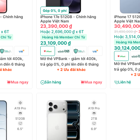
Góp 0%, 0 phí
- Chính hãng
iPhone 17e 512GB - Chính hãng
iPhone 17 512
Apple Việt Nam
Apple Việt N
23,390,000 ₫
30,490,00
 x 6T
Hoặc 2,696,000 ₫ x 6T
31,490,000 ₫
- 
Hoặc 3,514,0
Chỉ Từ
Hoàng Hà Member Chỉ Từ
23,109,000 ₫
Hoàng Hà Mem
30,124,000
iảm tới 400k,
Mở thẻ VPBank - giảm tới 400k,
Mở thẻ VPBank
lên đến 6 tháng
trả góp 0%, 0 phí lên đến 6 tháng
trả góp 0%, 0 
ãi khác
+ 2 Ưu đãi khác
+ 2 
Mua ngay
Sẵn hàng
Mua ngay
Liên hệ
A19 Pro
A19 Pro
512GB
2TB
6.5"
6.9"