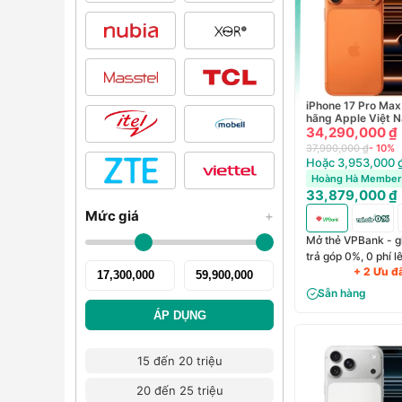
iPhone 17 Pro Max
hãng Apple Việt 
34,290,000 ₫
37,990,000 ₫
- 10%
Hoặc 3,953,000 ₫
Hoàng Hà Member 
33,879,000 ₫
Mức giá
+
Mở thẻ VPBank - g
trả góp 0%, 0 phí 
+ 2 Ưu đ
Sẵn hàng
ÁP DỤNG
15 đến 20 triệu
20 đến 25 triệu