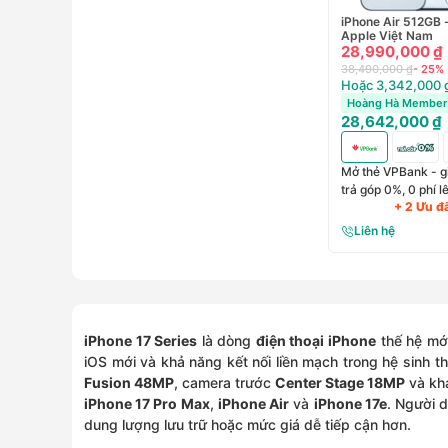
iPhone Air 512GB 
Apple Việt Nam
28,990,000 ₫
38,490,000 ₫
- 25%
Hoặc 3,342,000 ₫
Hoàng Hà Member 
28,642,000 ₫
Mở thẻ VPBank - g
trả góp 0%, 0 phí 
+ 2 Ưu đ
Liên hệ
iPhone 17 Series
là dòng
điện thoại iPhone
thế hệ mới
iOS mới và khả năng kết nối liền mạch trong hệ sinh 
Fusion 48MP
, camera trước
Center Stage 18MP
và kh
iPhone 17 Pro Max
,
iPhone Air
và
iPhone 17e
. Người 
dung lượng lưu trữ hoặc mức giá dễ tiếp cận hơn.