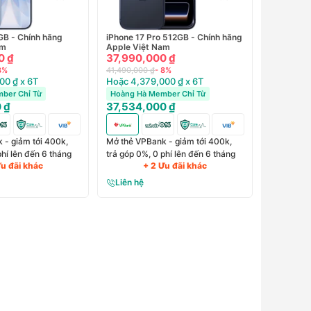
GB - Chính hãng
iPhone 17 Pro 512GB - Chính hãng
am
Apple Việt Nam
0 ₫
37,990,000 ₫
3%
41,490,000 ₫
- 8%
00 ₫ x 6T
Hoặc 4,379,000 ₫ x 6T
ber Chỉ Từ
Hoàng Hà Member Chỉ Từ
 ₫
37,534,000 ₫
 - giảm tới 400k,
Mở thẻ VPBank - giảm tới 400k,
phí lên đến 6 tháng
trả góp 0%, 0 phí lên đến 6 tháng
Ưu đãi khác
+ 2 Ưu đãi khác
Liên hệ