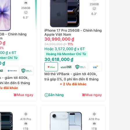
256GB
256GB
6.3"
6.3"
iPhone 17 Pro 256GB - Chính hãng
GB - Chính hãng
Apple Việt Nam
am
30,990,000 ₫
0 ₫
34,990,000 ₫
- 11%
 6%
Hoặc 3,572,000 ₫ x 6T
00 ₫ x 6T
Hoàng Hà Member Chỉ Từ
ber Chỉ Từ
30,618,000 ₫
0 ₫
Mở thẻ VPBank - giảm tới 400k,
 - giảm tới 400k,
trả góp 0%, 0 phí lên đến 6 tháng
phí lên đến 6 tháng
+ 2 Ưu đãi khác
Ưu đãi khác
Mua ngay
Sẵn hàng
Mua ngay
A19 Pro
A19 Pro
1TB
1TB