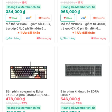
480,000 ₫
- 19%
1,180,000 ₫
- 17%
Hoàng Hà Member chỉ từ
Hoàng Hà Member chỉ từ
384,000 ₫
968,000 ₫
Mở thẻ VPBank - giảm tới 400k,
Mở thẻ VPBank - giảm tới 400k,
trả góp 0%, 0 phí lên đến 6
trả góp 0%, 0 phí lên đến 6
+ 1 Ưu đãi khác
+ 1 Ưu đãi khác
tháng
tháng
Sẵn hàng
Mua ngay
Sẵn hàng
Mua ngay
Bàn phím cơ gaming Edra
Bàn phím không dây EDRA
EK398 Alpha (USB/ABS/Led
EK507
Rainbow)
478,000 ₫
546,000 ₫
699,000 ₫
- 32%
759,000 ₫
- 28%
Hoàng Hà Member chỉ từ
Hoàng Hà Member chỉ từ