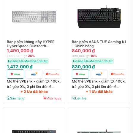
Bàn phím không dây HYPER
Bàn phím ASUS TUF Gaming K1
HyperSpace Bluetooth
- Chính hãng
Wireless Keyboard -
1,490,000 ₫
840,000 ₫
HS2310US
1,999,000 ₫
- 25%
999,000 ₫
- 16%
Hoàng Hà Member chỉ từ
Hoàng Hà Member chỉ từ
1,472,000 ₫
830,000 ₫
Mở thẻ VPBank - giảm tới 400k,
Mở thẻ VPBank - giảm tới 400k,
trả góp 0%, 0 phí lên đến 6
trả góp 0%, 0 phí lên đến 6
+ 2 Ưu đãi khác
+ 1 Ưu đãi khác
tháng
tháng
Sẵn hàng
Mua ngay
Liên hệ