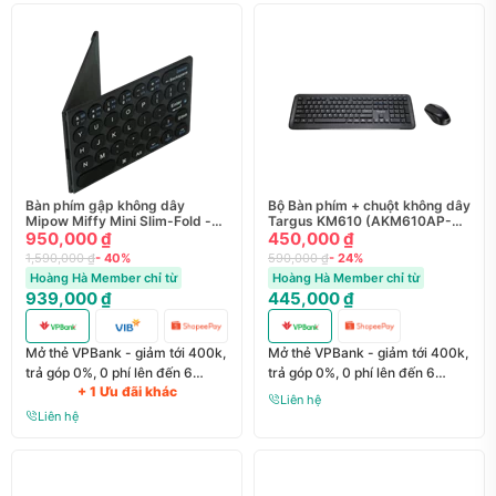
Bàn phím gập không dây
Bộ Bàn phím + chuột không dây
Mipow Miffy Mini Slim-Fold -
Targus KM610 (AKM610AP-
Chính hãng
950,000 ₫
52) - Chính Hãng
450,000 ₫
1,590,000 ₫
- 40%
590,000 ₫
- 24%
Hoàng Hà Member chỉ từ
Hoàng Hà Member chỉ từ
939,000 ₫
445,000 ₫
Mở thẻ VPBank - giảm tới 400k,
Mở thẻ VPBank - giảm tới 400k,
trả góp 0%, 0 phí lên đến 6
trả góp 0%, 0 phí lên đến 6
+ 1 Ưu đãi khác
tháng
tháng
Liên hệ
Liên hệ