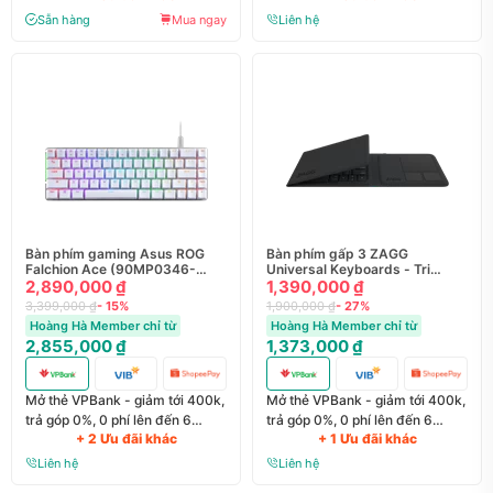
Sẵn hàng
Mua ngay
Liên hệ
Bàn phím gaming Asus ROG
Bàn phím gấp 3 ZAGG
Falchion Ace (90MP0346-
Universal Keyboards - Tri
BKUA10) - Chính hãng
2,890,000 ₫
Folding
1,390,000 ₫
3,399,000 ₫
- 15%
1,900,000 ₫
- 27%
Hoàng Hà Member chỉ từ
Hoàng Hà Member chỉ từ
2,855,000 ₫
1,373,000 ₫
Mở thẻ VPBank - giảm tới 400k,
Mở thẻ VPBank - giảm tới 400k,
trả góp 0%, 0 phí lên đến 6
trả góp 0%, 0 phí lên đến 6
+ 2 Ưu đãi khác
+ 1 Ưu đãi khác
tháng
tháng
Liên hệ
Liên hệ