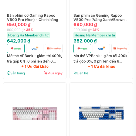
Bàn phím cơ Gaming Rapoo
Bàn phím cơ Gaming Rapoo
V500 Pro (Đen) - Chính hãng
V500 Pro (Vàng Xanh/Brown
650,000 ₫
Switch) - Chính hãng
690,000 ₫
999,000 ₫
- 35%
999,000 ₫
- 31%
Hoàng Hà Member chỉ từ
Hoàng Hà Member chỉ từ
642,000 ₫
682,000 ₫
Mở thẻ VPBank - giảm tới 400k,
Mở thẻ VPBank - giảm tới 400k,
trả góp 0%, 0 phí lên đến 6
trả góp 0%, 0 phí lên đến 6
+ 1 Ưu đãi khác
+ 1 Ưu đãi khác
tháng
tháng
Sẵn hàng
Mua ngay
Liên hệ