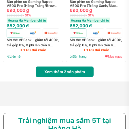
Bàn phím cơ Gaming Rapoo
Bàn phím cơ Gaming Rapoo
V500 Pro (Hồng Trắng/Brown
V500 Pro (Trắng Xanh/Blue
Switch) - Chính hãng
690,000 ₫
Switch) - Chính hãng
690,000 ₫
999,000 ₫
- 31%
999,000 ₫
- 31%
Hoàng Hà Member chỉ từ
Hoàng Hà Member chỉ từ
682,000 ₫
682,000 ₫
Mở thẻ VPBank - giảm tới 400k,
Mở thẻ VPBank - giảm tới 400k,
trả góp 0%, 0 phí lên đến 6
trả góp 0%, 0 phí lên đến 6
+ 1 Ưu đãi khác
+ 1 Ưu đãi khác
tháng
tháng
Liên hệ
Sẵn hàng
Mua ngay
Xem thêm
2
sản phẩm
Trải nghiệm mua sắm 5T tại
Hoàng Hà