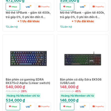
472,000 ₫
539,000 ₫
Mở thẻ VPBank - giảm tới 400k,
Mở thẻ VPBank - giảm tới 400k,
trả góp 0%, 0 phí lên đến 6
trả góp 0%, 0 phí lên đến 6
+ 1 Ưu đãi khác
+ 1 Ưu đãi khác
tháng
tháng
Liên hệ
Liên hệ
Bàn phím cơ gaming EDRA
Bàn phím có dây Edra EK506
EK375v2 Alpha (Linear switch)
(USB/Led)
540,000 ₫
148,000 ₫
728,000 ₫
- 26%
267,000 ₫
- 45%
Hoàng Hà Member chỉ từ
Hoàng Hà Member chỉ từ
534,000 ₫
146,000 ₫