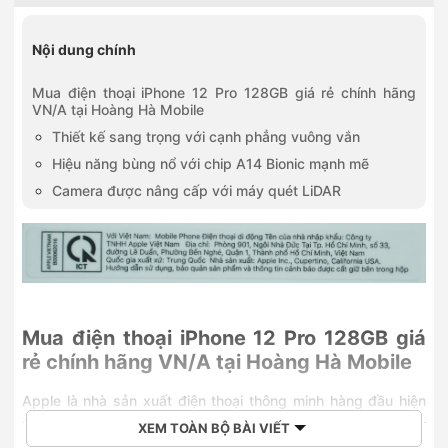
Nội dung chính
Mua điện thoại iPhone 12 Pro 128GB giá rẻ chính hãng
VN/A tại Hoàng Hà Mobile
Thiết kế sang trọng với cạnh phẳng vuông vắn
Hiệu năng bùng nổ với chip A14 Bionic mạnh mẽ
Camera được nâng cấp với máy quét LiDAR
Mua điện thoại iPhone 12 Pro 128GB giá
rẻ chính hãng VN/A tại Hoàng Hà Mobile
Apple là nhà sản xuất điện thoại thông minh hàng đầu hiện
nay. Trong nhiều năm qua, công ty liên tục thống lĩnh thị
XEM TOÀN BỘ BÀI VIẾT
trường với doanh số bán khổng lồ và doanh thu kỷ lục. Các