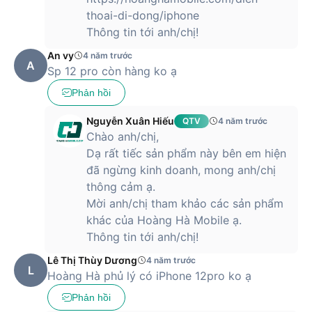
đến 4 lựa chọn màu sắc cho iPhone 12 Pro 128GB chính
thoai-di-dong/iphone
hãng, bao gồm xanh, vàng, đen và bạc. Sản phẩm đang
Thông tin tới anh/chị!
được bán trên hệ thống của Hoàng Hà Mobile với mức giá ưu
đãi và chế độ bảo hành chính hãng 12 tháng. Tham khảo
An vy
4 năm trước
thông tin và đặt mua sản phẩm tại link:
Apple
A
Sp 12 pro còn hàng ko ạ
Phản hồi
Nguyễn Xuân Hiếu
QTV
4 năm trước
Chào anh/chị,
Dạ rất tiếc sản phẩm này bên em hiện
đã ngừng kinh doanh, mong anh/chị
thông cảm ạ.
Mời anh/chị tham khảo các sản phẩm
khác của Hoàng Hà Mobile ạ.
Thông tin tới anh/chị!
Lê Thị Thùy Dương
4 năm trước
L
Hoàng Hà phủ lý có iPhone 12pro ko ạ
Phản hồi