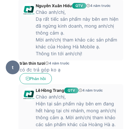
Nguyễn Xuân Hiếu
QTV
4 năm trước
Chào anh/chị,
Dạ rất tiếc sản phẩm này bên em hiện
đã ngừng kinh doanh, mong anh/chị
thông cảm ạ.
Mời anh/chị tham khảo các sản phẩm
khác của Hoàng Hà Mobile ạ.
Thông tin tới anh/chị!
trần thin tươi
4 năm trước
t
có đc trả góp ko ạ
Phản hồi
Lê Hồng Trang
QTV
4 năm trước
Chào anh/chị,
Hiện tại sản phẩm này bên em đang
hết hàng tại chi nhánh, mong anh/chị
thông cảm ạ. Mời anh/chị tham khảo
các sản phẩm khác của Hoàng Hà ạ.