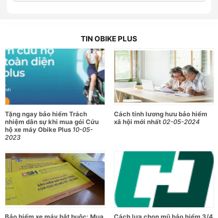
12, các kỹ thuật viên chuyên nghiệp sẽ có mặt kể cả ngoài
giờ, ngày nghỉ, ngày lễ để kịp thời hỗ trợ khách hàng. Hệ
thống hơn 120 cửa hàng của Hoàng Hà Mobile sẽ là điểm
TIN OBIKE PLUS
đến hết sức thuận lợi và ưu đãi cho quý khách hàng tới mua
gói Bảo hiểm bắt buộc TNDS và Dịch vụ Cứu hộ Obike Plus,
sở hữu ngay cho mình “lá chắn” hoàn hảo để được bảo vệ
toàn diện trên mọi hành trình!
Tặng ngay bảo hiểm Trách
Cách tính lương hưu bảo hiểm
nhiệm dân sự khi mua gói Cứu
xã hội mới nhất
02-05-2024
hộ xe máy Obike Plus
10-05-
2023
Bảo hiểm xe máy bắt buộc: Mua
Cách lựa chọn mũ bảo hiểm 3/4