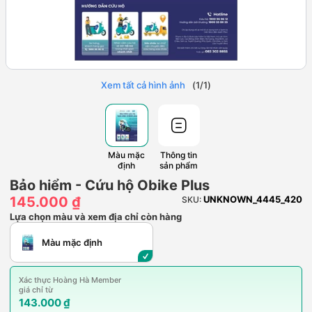
Xem tất cả hình ảnh
(
1
/
1
)
Màu mặc
Thông tin
định
sản phẩm
Bảo hiểm - Cứu hộ Obike Plus
145.000 ₫
UNKNOWN_4445_420
SKU:
Lựa chọn màu và xem địa chỉ còn hàng
Màu mặc định
Xác thực Hoàng Hà Member
giá chỉ từ
143.000 ₫