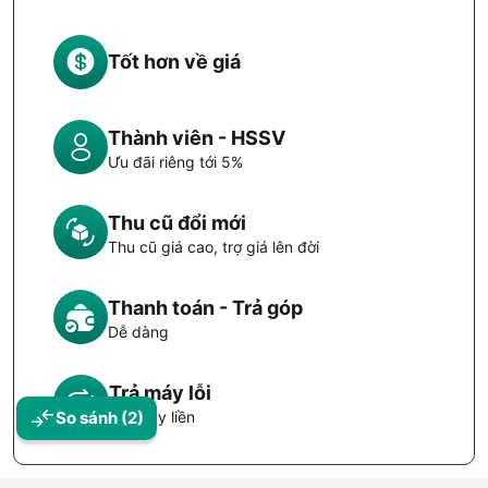
Tốt hơn về giá
Thành viên - HSSV
Ưu đãi riêng tới 5%
Thu cũ đổi mới
Thu cũ giá cao, trợ giá lên đời
Thanh toán - Trả góp
Dễ dàng
Trả máy lỗi
Đổi máy liền
So sánh
(2)