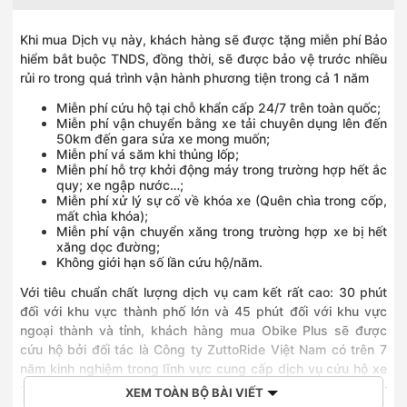
Khi mua Dịch vụ này, khách hàng sẽ được tặng miễn phí Bảo
hiểm bắt buộc TNDS, đồng thời, sẽ được bảo vệ trước nhiều
rủi ro trong quá trình vận hành phương tiện trong cả 1 năm
Miễn phí cứu hộ tại chỗ khẩn cấp 24/7 trên toàn quốc;
Miễn phí vận chuyển bằng xe tải chuyên dụng lên đến
50km đến gara sửa xe mong muốn;
Miễn phí vá săm khi thủng lốp;
Miễn phí hỗ trợ khởi động máy trong trường hợp hết ắc
quy; xe ngập nước…;
Miễn phí xử lý sự cố về khóa xe (Quên chìa trong cốp,
mất chìa khóa);
Miễn phí vận chuyển xăng trong trường hợp xe bị hết
xăng dọc đường;
Không giới hạn số lần cứu hộ/năm.
Với tiêu chuẩn chất lượng dịch vụ cam kết rất cao: 30 phút
đối với khu vực thành phố lớn và 45 phút đối với khu vực
ngoại thành và tỉnh, khách hàng mua Obike Plus sẽ được
cứu hộ bởi đối tác là Công ty ZuttoRide Việt Nam có trên 7
năm kinh nghiệm trong lĩnh vực cung cấp dịch vụ cứu hộ xe
máy và moto tại Việt Nam và trên 20 năm kinh nghiệm tại
XEM TOÀN BỘ BÀI VIẾT
Nhật Bản. Khi xảy ra sự cố, chỉ cần liên hệ hotline 1900 96 96