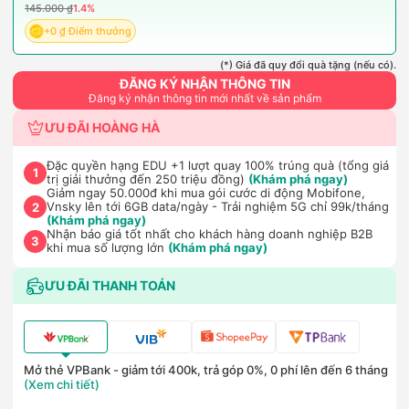
145.000 ₫
1.4%
+0 ₫ Điểm thưởng
(*) Giá đã quy đổi quà tặng (nếu có).
ĐĂNG KÝ NHẬN THÔNG TIN
Đăng ký nhận thông tin mới nhất về sản phẩm
ƯU ĐÃI HOÀNG HÀ
Đặc quyền hạng EDU +1 lượt quay 100% trúng quà (tổng giá
1
trị giải thưởng đến 250 triệu đồng)
(Khám phá ngay)
Giảm ngay 50.000đ khi mua gói cước di động Mobifone,
Vnsky lên tới 6GB data/ngày - Trải nghiệm 5G chỉ 99k/tháng
2
(Khám phá ngay)
Nhận báo giá tốt nhất cho khách hàng doanh nghiệp B2B
3
khi mua số lượng lớn
(Khám phá ngay)
ƯU ĐÃI THANH TOÁN
Mở thẻ VPBank - giảm tới 400k, trả góp 0%, 0 phí lên đến 6 tháng
(Xem chi tiết)