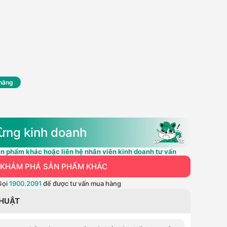
 hãng
ừng kinh doanh
n phẩm khác hoặc liên hệ nhân viên kinh doanh tư vấn
KHÁM PHÁ SẢN PHẨM KHÁC
Gọi
1900.2091
để được tư vấn mua hàng
THUẬT