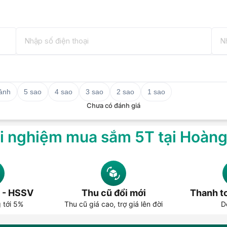
 ảnh
5 sao
4 sao
3 sao
2 sao
1 sao
Chưa có đánh giá
i nghiệm mua sắm 5T tại Hoàn
 - HSSV
Thu cũ đổi mới
Thanh to
g tới 5%
Thu cũ giá cao, trợ giá lên đời
D