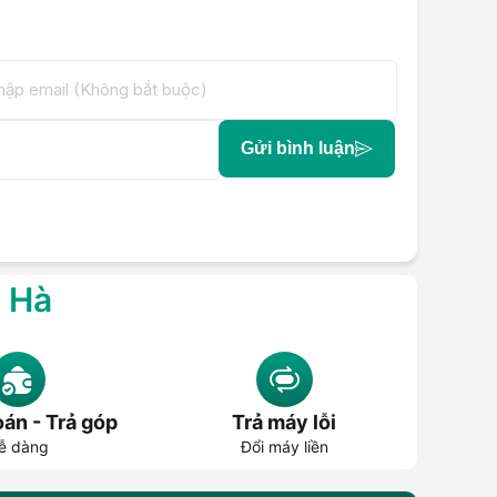
Gửi bình luận
g Hà
án - Trả góp
Trả máy lỗi
ễ dàng
Đổi máy liền