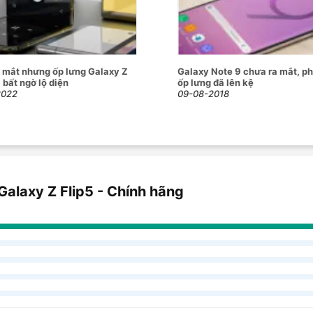
 đeo, chân dựng v.v., bạn có thể tạo ra
 mắt nhưng ốp lưng Galaxy Z
Galaxy Note 9 chưa ra mắt, ph
của mình. Tuỳ ý tùy chỉnh thiết bị với các
 bất ngờ lộ diện
ốp lưng đã lên kệ
2022
09-08-2018
Galaxy Z Flip5 - Chính hãng