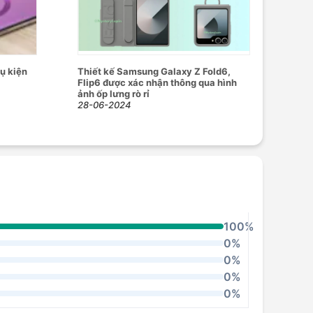
ụ kiện
Thiết kế Samsung Galaxy Z Fold6,
Flip6 được xác nhận thông qua hình
ảnh ốp lưng rò rỉ
28-06-2024
100%
0%
0%
0%
0%