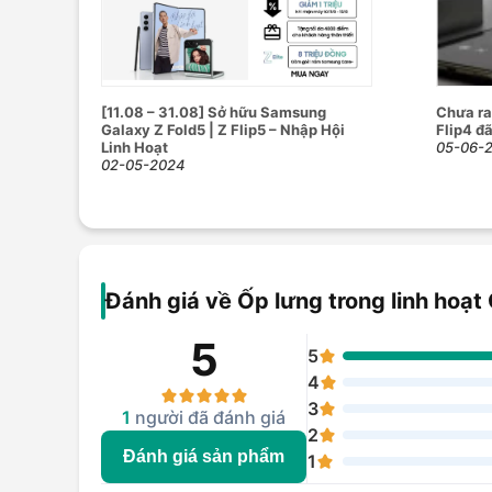
Tạo dấu ấn của riêng bạn
Với nhiều tùy chọn để lựa chọn, bao gồm tay cầm, dây
[11.08 – 31.08] Sở hữu Samsung
Chưa ra
một thiết bị hoàn toàn phù hợp với nhu cầu và cá tính 
Galaxy Z Fold5 | Z Flip5 – Nhập Hội
Flip4 đã
lựa chọn thiết kế phù hợp với sở thích của bạn.
Linh Hoạt
05-06-
02-05-2024
Đánh giá về Ốp lưng trong linh hoạt 
5
5
4
3
1
người đã đánh giá
2
Đánh giá sản phẩm
1