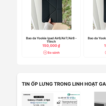
Trải nghiệm sự tiện lợi đến từ một đế thiết bị gắn t
phẩm tương tự cho phù hợp với nhu cầu thay đổi củ
những bức ảnh tuyệt đẹp hay xem các video yêu thích 
Bao da Yookie Ipad Air6/Air7/Air8 -
Bao da Yooki
11inch
150,000 ₫
So sánh
TIN ỐP LƯNG TRONG LINH HOẠT GA