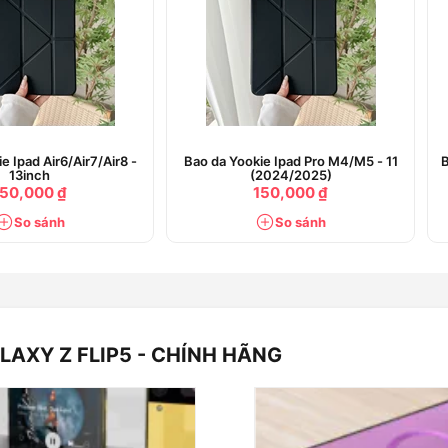
rên ốp lưng trong suốt. Thay đổi các sản
a bạn, dù đó là khi bạn cần chụp ngay
với một tay.
e Ipad Air6/Air7/Air8 -
Bao da Yookie Ipad Pro M4/M5 - 11
B
13inch
(2024/2025)
150,000 ₫
150,000 ₫
So sánh
So sánh
LAXY Z FLIP5 - CHÍNH HÃNG