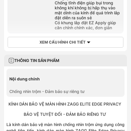
Chống tĩnh điện giúp bụi trong
không khí không bị hấp thụ vào
mặt dính của kính để quá trình lắp
đặt diễn ra suôn sẻ
Có khung lắp đặt EZ Apply giúp
căn chỉnh chính xác, đơn giản
XEM CẤU HÌNH CHI TIẾT
THÔNG TIN SẢN PHẨM
Nội dung chính
Chống nhìn trộm - Đảm bảo sự riêng tư
KÍNH DÁN BẢO VỆ MÀN HÌNH ZAGG ELITE EDGE PRIVACY
BẢO VỆ TUYỆT ĐỐI - ĐẢM BẢO RIÊNG TƯ
Là kính dán bảo vệ màn hình chống nhìn trộm ứng dụng công
nghệ tiên tiến, kính dán màn hình ZAGG Elite Edge Privacy