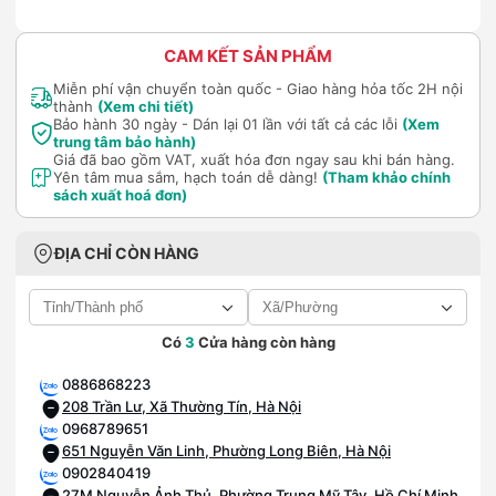
CAM KẾT SẢN PHẨM
Miễn phí vận chuyển toàn quốc - Giao hàng hỏa tốc 2H nội
thành
(Xem chi tiết)
Bảo hành 30 ngày - Dán lại 01 lần với tất cả các lỗi
(Xem
trung tâm bảo hành)
Giá đã bao gồm VAT, xuất hóa đơn ngay sau khi bán hàng.
Yên tâm mua sắm, hạch toán dễ dàng!
(Tham khảo chính
sách xuất hoá đơn)
ĐỊA CHỈ CÒN HÀNG
Có
3
Cửa hàng còn hàng
0886868223
208 Trần Lư, Xã Thường Tín, Hà Nội
0968789651
651 Nguyễn Văn Linh, Phường Long Biên, Hà Nội
0902840419
27M Nguyễn Ảnh Thủ, Phường Trung Mỹ Tây, Hồ Chí Minh