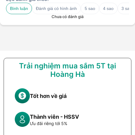
Bình luận
Đánh giá có hình ảnh
5 sao
4 sao
3 sao
Chưa có đánh giá
Trải nghiệm mua sắm 5T tại
Hoàng Hà
Tốt hơn về giá
Thành viên - HSSV
Khả năng bảo vệ màn hình toàn diện gấp 5 lần so với các
Ưu đãi riêng tới 5%
dòng kính dán truyền thống