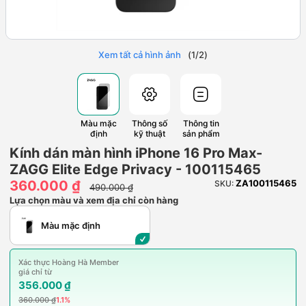
Xem tất cả hình ảnh
(
1
/
2
)
Màu mặc
Thông số
Thông tin
định
kỹ thuật
sản phẩm
Kính dán màn hình iPhone 16 Pro Max-
ZAGG Elite Edge Privacy - 100115465
360.000 ₫
ZA100115465
SKU:
490.000 ₫
Lựa chọn màu và xem địa chỉ còn hàng
Màu mặc định
Xác thực Hoàng Hà Member
giá chỉ từ
356.000 ₫
360.000 ₫
1.1%