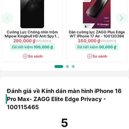
Cường Lực Chống nhìn trộm
Dán cường lực ZAGG Plus Edge
Mipow Kingbull HD Anti Spy for
WT iPhone 17 Air - 100120394
iP 14
290,000 ₫
350,000 ₫
390,000 ₫
400,000 ₫
Đã tiết kiệm
100,000 ₫
Đã tiết kiệm
50,000 ₫
So sánh
So sánh
Hình ảnh kính dán ZAGG Elite Edge Privacy cho iPhone 16
series
Đánh giá về Kính dán màn hình iPhone 16
Sử dụng cho iPhone 16 series
Pro Max- ZAGG Elite Edge Privacy -
Kính dán bảo vệ màn hình ZAGG Elite Edge Privacy thiết kế
100115465
dành riêng cho iPhone 16 series: iPhone 16, iPhone 16 Plus,
iPhone 16 Pro, iPhone 16 Pro Max để đảm bảo kính dán vừa
5
vặn, che phủ toàn bộ màn hình để hạn chế va đập, hư hỏng
góc màn hình.