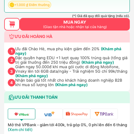
+1.000 ₫ Điểm thưởng
(*) Giá đã quy đổi quà tặng (nếu có).
MUA NGAY
(Giao tận nhà hoặc nhận tại cửa hàng)
ƯU ĐÃI HOÀNG HÀ
Ưu đãi Chào Hè, mua phụ kiện giảm đến 20%
(Khám phá
1
ngay)
Đặc quyền hạng EDU +1 lượt quay 100% trúng quà (tổng giá
2
trị giải thưởng đến 250 triệu đồng)
(Khám phá ngay)
Giảm ngay 50.000đ khi mua gói cước di động Mobifone,
Vnsky lên tới 6GB data/ngày - Trải nghiệm 5G chỉ 99k/tháng
3
(Khám phá ngay)
Nhận báo giá tốt nhất cho khách hàng doanh nghiệp B2B
4
khi mua số lượng lớn
(Khám phá ngay)
ƯU ĐÃI THANH TOÁN
Mở thẻ VPBank - giảm tới 400k, trả góp 0%, 0 phí lên đến 6 tháng
(Xem chi tiết)