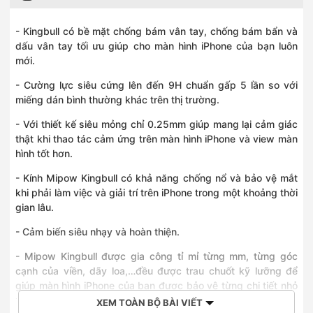
- Kingbull có bề mặt chống bám vân tay, chống bám bẩn và
dấu vân tay tối ưu giúp cho màn hình iPhone của bạn luôn
mới.
- Cường lực siêu cứng lên đến 9H chuẩn gấp 5 lần so với
miếng dán bình thường khác trên thị trường.
- Với thiết kế siêu mỏng chỉ 0.25mm giúp mang lại cảm giác
thật khi thao tác cảm ứng trên màn hình iPhone và view màn
hình tốt hơn.
- Kính Mipow Kingbull có khả năng chống nổ và bảo vệ mắt
khi phải làm việc và giải trí trên iPhone trong một khoảng thời
gian lâu.
- Cảm biến siêu nhạy và hoàn thiện.
- Mipow Kingbull được gia công tỉ mỉ từng mm, từng góc
cạnh của viền, dãy loa,…đều được trau chuốt kỹ lưỡng để
giúp màn hình iPhone của bạn được bảo vệ từng chi tiết nhỏ
nhất.
XEM TOÀN BỘ BÀI VIẾT