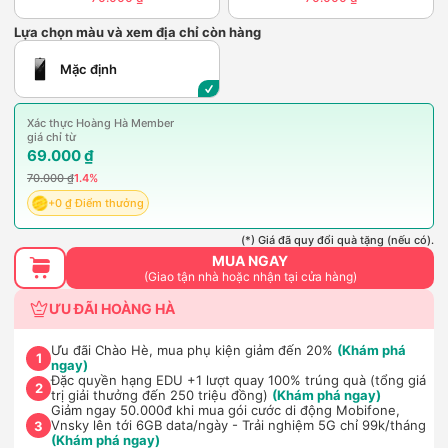
Lựa chọn màu và xem địa chỉ còn hàng
Mặc định
Xác thực Hoàng Hà Member
giá chỉ từ
69.000 ₫
70.000 ₫
1.4%
+0 ₫ Điểm thưởng
(*) Giá đã quy đổi quà tặng (nếu có).
MUA NGAY
(Giao tận nhà hoặc nhận tại cửa hàng)
ƯU ĐÃI HOÀNG HÀ
Ưu đãi Chào Hè, mua phụ kiện giảm đến 20%
(Khám phá
1
ngay)
Đặc quyền hạng EDU +1 lượt quay 100% trúng quà (tổng giá
2
trị giải thưởng đến 250 triệu đồng)
(Khám phá ngay)
Giảm ngay 50.000đ khi mua gói cước di động Mobifone,
Vnsky lên tới 6GB data/ngày - Trải nghiệm 5G chỉ 99k/tháng
3
(Khám phá ngay)