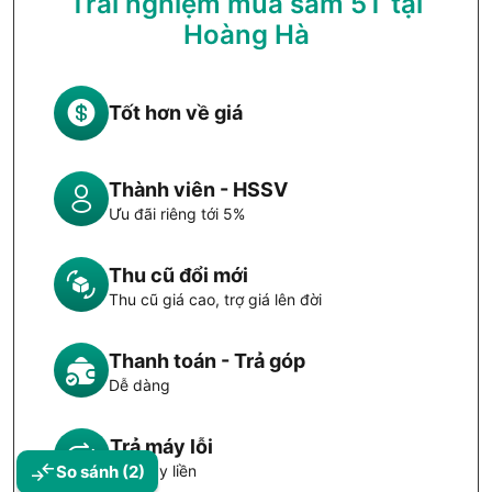
Trải nghiệm mua sắm 5T tại
Hoàng Hà
Tốt hơn về giá
Thành viên - HSSV
Ưu đãi riêng tới 5%
Thu cũ đổi mới
Thu cũ giá cao, trợ giá lên đời
Thanh toán - Trả góp
Dễ dàng
Trả máy lỗi
Đổi máy liền
So sánh
(2)