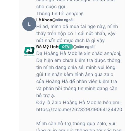
cho cuộc gọi.
Thông tin tới anh/chị!
Lê Khoa
năm ngoái
L
Hi ad, mình đã mua tai nge này, mình
thấy trên hộp có 1 cái nút nhấn, vậy
nút nhấn đó mục đích là gì vậy
Đỗ Mỹ Linh
QTV
năm ngoái
Dạ Hoàng Hà Mobile xin chào anh/chị,
Dạ hiện em chưa kiểm tra được thông
tin mình đang chia sẻ, mình vui lòng
gửi tin nhắn kèm hình ảnh qua zalo
của Hoàng Hà để nhân viên kiểm tra
và phản hồi thông tin mình đang cần
hỗ trợ ạ.
Đây là Zalo Hoàng Hà Mobile bên em:
https://zalo.me/262829019064124420
Mình cần hỗ trợ thông qua Zalo, vui
lòng giúp em gửi thông tin tới các bạn