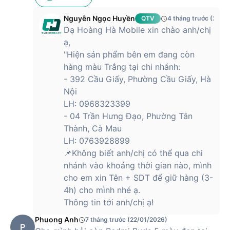
Tai nghe Redmi Buds 5 - Chính hãng sạc
nhanh cấp tốc, cung cấp 2 giờ nghe chỉ với 5
Nguyễn Ngọc Huyền
QTV
4 tháng trước (28/0
phút sạc
Dạ Hoàng Hà Mobile xin chào anh/chị
ạ,
Thời gian pin ấn tượng là một ưu điểm khác trên chiếc tai
"Hiện sản phẩm bên em đang còn
nghe này. Đi kèm với đó còn có thêm khả năng sạc nhanh
hàng màu Trắng tại chi nhánh:
đến bất ngờ. Cụ thể là nếu dung lượng pin trên
Redmi Buds
5
còn dưới
20%,
thiết bị sẽ tự động kích hoạt chế độ sạc
- 392 Cầu Giấy, Phường Cầu Giấy, Hà
nhanh. Nhờ đó, nó mang đến
2 giờ
tận hưởng âm nhạc chỉ
Nội
với
5 phút
sạc.
LH: 0968323399
- 04 Trần Hưng Đạo, Phường Tân
Thành, Cà Mau
Tai nghe Redmi Buds 5 - Chính hãng ra
LH: 0763928899
mắt khi nào?
📌Không biết anh/chị có thể qua chi
nhánh vào khoảng thời gian nào, mình
Tai nghe
Redmi Buds 5
chính thức giới thiệu đến người dùng
cho em xin Tên + SDT để giữ hàng (3-
vào tháng
9/2023
. Cho đến nay, độ hot của sản phẩm này
4h) cho mình nhé ạ.
vẫn chưa có dấu hiệu hạ nhiệt và nó vẫn là một trong những
thiết bị tai nghe được nhiều người dùng tin tưởng và lựa
Thông tin tới anh/chị ạ!
chọn.
Phuong Anh
7 tháng trước (22/01/2026)
P