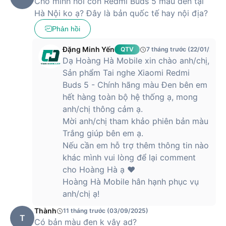
Cho mình hỏi còn Redmi Buds 5 màu đen tại
Hà Nội ko ạ? Đây là bản quốc tế hay nội địa?
Tai nghe Redmi Buds 5 - Chính hãng có
Phản hồi
giá như thế nào?
Đặng Minh Yến
QTV
7 tháng trước (22/01/2026
Hiện tại, giá của tai nghe
Redmi Buds 5
vẫn chưa được công
Dạ Hoàng Hà Mobile xin chào anh/chị,
bố tại thị trường Việt Nam. Tuy nhiên, để dễ dàng tham khảo
Sản phẩm Tai nghe Xiaomi Redmi
thì tai nghe này khi ra mắt đã có mức giá khởi điểm là
199
nhân dân tệ
, tương đương
660 nghìn đồng
. Khi về thị
Buds 5 - Chính hãng màu Đen bên em
trường Việt Nam, có lẽ giá sẽ dao động trong khoảng 1 triệu
hết hàng toàn bộ hệ thống ạ, mong
đồng.
anh/chị thông cảm ạ.
Mời anh/chị tham khảo phiên bản màu
Trắng giúp bên em ạ.
Mua Tai nghe Redmi Buds 5 - Chính hãng
Nếu cần em hỗ trợ thêm thông tin nào
giá rẻ tại Hoàng Hà Mobile
khác mình vui lòng để lại comment
cho Hoàng Hà ạ ❤️
Tai nghe Redmi Buds 5
sẽ sớm có mặt tại Hoàng Hà Mobile
Hoàng Hà Mobile hân hạnh phục vụ
với mức giá hấp dẫn. Đặc biệt, khi đăng ký nhận thông tin tại
anh/chị ạ!
Hoàng Hà Mobile, bạn sẽ có cơ hội tham gia vào các chương
trình khuyến mãi cực hấp dẫn. Hãy liên hệ với
Hoàng Hà
Thành
11 tháng trước (03/09/2025)
Mobile
để biết thêm thông tin sản phẩm bạn nhé!
T
Có bản màu đen k vây ad?