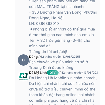
"Hiện sản phẩm này bên em đang chỉ
còn MÀU TRẮNG tại chi nhánh:
- 336 Đường Phạm Văn Đồng, Phường
Đông Ngạc, Hà Nội
LH: 0886868010
📌Không biết anh/chị có thể qua mua
được thời gian nào, mình cho em xin
Tên + SDT để giữ hàng (3-4h) cho
mình nhé ạ."
Thông tin tới anh/chị!
Dũng
12 tháng trước (13/08/2025)
D
Bạn chuyển về giúp mình cơ sở ở
Trương Định được không
Đỗ Mỹ Linh
QTV
12 tháng trước (13/08/2025)
Dạ Hoàng Hà Mobile xin chào anh/chị,
Dạ hiện chi nhánh chỉ còn 1 chiếc nên
chưa hỗ trợ điều chuyển, mình có thể
tham khảo đặt hàng online, chi nhánh
có miễn phí giao hàng về địa chỉ nhà.