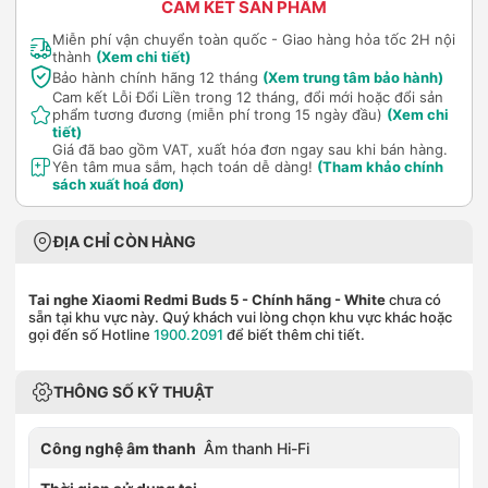
CAM KẾT SẢN PHẨM
Miễn phí vận chuyển toàn quốc - Giao hàng hỏa tốc 2H nội
thành
(Xem chi tiết)
Bảo hành chính hãng 12 tháng
(Xem trung tâm bảo hành)
Cam kết Lỗi Đổi Liền trong 12 tháng, đổi mới hoặc đổi sản
phẩm tương đương (miễn phí trong 15 ngày đầu)
(Xem chi
tiết)
Giá đã bao gồm VAT, xuất hóa đơn ngay sau khi bán hàng.
Yên tâm mua sắm, hạch toán dễ dàng!
(Tham khảo chính
sách xuất hoá đơn)
ĐỊA CHỈ CÒN HÀNG
Tai nghe Xiaomi Redmi Buds 5 - Chính hãng
- White
chưa có
sẵn tại khu vực này. Quý khách vui lòng chọn khu vực khác hoặc
gọi đến số Hotline
1900.2091
để biết thêm chi tiết.
THÔNG SỐ KỸ THUẬT
Công nghệ âm thanh
Âm thanh Hi-Fi