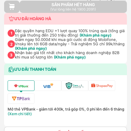
SẢN PHẨM HẾT HÀNG
(Vui lòng liên hệ 1900.2091)
ƯU ĐÃI HOÀNG HÀ
Đặc quyền hạng EDU +1 lượt quay 100% trúng quà (tổng giá
1
trị giải thưởng đến 250 triệu đồng)
(Khám phá ngay)
Giảm ngay 50.000đ khi mua gói cước di động Mobifone,
Vnsky lên tới 6GB data/ngày - Trải nghiệm 5G chỉ 99k/tháng
2
(Khám phá ngay)
Nhận báo giá tốt nhất cho khách hàng doanh nghiệp B2B
3
khi mua số lượng lớn
(Khám phá ngay)
ƯU ĐÃI THANH TOÁN
Mở thẻ VPBank - giảm tới 400k, trả góp 0%, 0 phí lên đến 6 tháng
(Xem chi tiết)