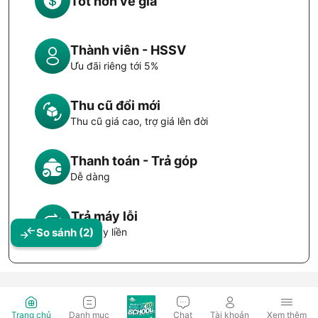
Tốt hơn về giá
Thành viên - HSSV
Ưu đãi riêng tới 5%
Thu cũ đổi mới
Thu cũ giá cao, trợ giá lên đời
Thanh toán - Trả góp
Dễ dàng
Trả máy lỗi
So sánh
(2)
Đổi máy liền
Trang chủ
Danh mục
Chat
Tài khoản
Xem thêm