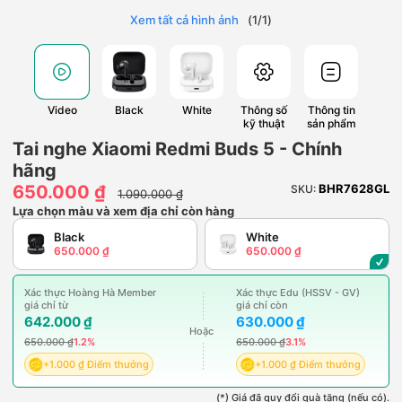
Xem tất cả hình ảnh
(
1
/
1
)
Video
Black
White
Thông số
Thông tin
kỹ thuật
sản phẩm
Tai nghe Xiaomi Redmi Buds 5 - Chính
hãng
650.000 ₫
BHR7628GL
SKU:
1.090.000 ₫
Lựa chọn màu và xem địa chỉ còn hàng
Black
White
650.000 ₫
650.000 ₫
Xác thực Hoàng Hà Member
Xác thực Edu (HSSV - GV)
giá chỉ từ
giá chỉ còn
642.000 ₫
630.000 ₫
Hoặc
650.000 ₫
1.2%
650.000 ₫
3.1%
+1.000 ₫ Điểm thưởng
+1.000 ₫ Điểm thưởng
(*) Giá đã quy đổi quà tặng (nếu có).