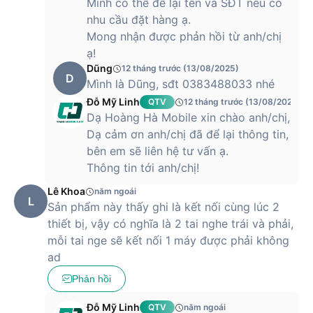
Mình có thể để lại tên và SĐT nếu có
nhu cầu đặt hàng ạ.
Mong nhận được phản hồi từ anh/chị
ạ!
Dũng
12 tháng trước (13/08/2025)
D
Mình là Dũng, sđt 0383488033 nhé
Đỗ Mỹ Linh
QTV
12 tháng trước (13/08/2025)
Dạ Hoàng Hà Mobile xin chào anh/chị,
Dạ cảm ơn anh/chị đã để lại thông tin,
bên em sẽ liên hệ tư vấn ạ.
Thông tin tới anh/chị!
Lê Khoa
năm ngoái
L
Sản phẩm này thấy ghi là kết nối cùng lúc 2
thiết bị, vậy có nghĩa là 2 tai nghe trái và phải,
mỗi tai nge sẽ kết nối 1 máy được phải không
ad
Phản hồi
Đỗ Mỹ Linh
QTV
năm ngoái