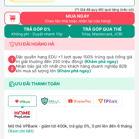
(*) Giá đã quy đổi quà tặng (nếu có).
MUA NGAY
(Giao tận nhà hoặc nhận tại cửa hàng)
TRẢ GÓP 0%
TRẢ GÓP QUA THẺ
Không phí - Duyệt nhanh 10p
(Visa, Mastercard, JCB)
ƯU ĐÃI HOÀNG HÀ
Đặc quyền hạng EDU +1 lượt quay 100% trúng quà (tổng giá
1
trị giải thưởng đến 250 triệu đồng)
(Khám phá ngay)
Nhận báo giá tốt nhất cho khách hàng doanh nghiệp B2B
2
khi mua số lượng lớn
(Khám phá ngay)
ƯU ĐÃI THANH TOÁN
Mở thẻ VPBank - giảm tới 400k, trả góp 0%, 0 phí lên đến 6 tháng
(Xem chi tiết)