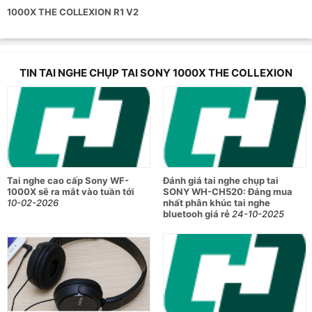
1000X THE COLLEXION R1 V2
Bảng thông số kỹ thuật tai nghe Sony
WH-1000X có đặc điểm gì?
Hạng mục
Thông số
TIN TAI NGHE CHỤP TAI SONY 1000X THE COLLEXION
Mã sản phẩm
WH-1000XX / WH-1000XX/B
Kiểu tai nghe
Tai nghe chụp tai over-ear, closed
Màu sắc
Black, Platinum
Trọng lượng
Khoảng 320g
Tai nghe cao cấp Sony WF-
Đánh giá tai nghe chụp tai
Driver
30mm
1000X sẽ ra mắt vào tuần tới
SONY WH-CH520: Đáng mua
10-02-2026
nhất phân khúc tai nghe
Ngõ vào
Stereo Mini Jack
bluetooh giá rẻ
24-10-2025
Cáp kết nối
Dây tháo rời, một bên
Chiều dài dây
Khoảng 1,2m
Jack cắm
Stereo mini chữ L mạ vàng
Tần số đáp ứng
4Hz – 40.000Hz