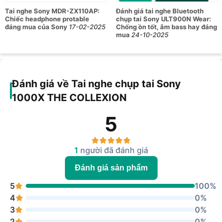
khi dùng dây
Tai nghe Sony MDR-ZX110AP:
Đánh giá tai nghe Bluetooth
Chiếc headphone protable
chụp tai Sony ULT900N Wear:
20Hz – 20.000Hz ở 44,1kHz; 20Hz
Tần số đáp ứng
đáng mua của Sony
17-02-2025
Chống ồn tốt, âm bass hay đáng
– 40.000Hz với LDAC
Bluetooth
mua
24-10-2025
96kHz/990kbps
Độ nhạy
103dB/mW
48 ohm ở 1kHz khi dùng dây và
Trở kháng
bật nguồn
Đánh giá về Tai nghe chụp tai Sony
DSEE Ultimate
Có
1000X THE COLLEXION
Chống ồn chủ
Có
5
động
Personal NC
Adaptive NC Optimizer
Optimizer
1
người đã đánh giá
Ambient Sound
Có
Đánh giá sản phẩm
Mode
5
100%
Auto Ambient
Có
Sound
4
0%
3
0%
Quick Attention
Có
2
0%