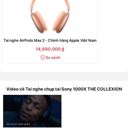
động và chế độ âm thanh môi trường, người dùng có thể linh
hoạt chuyển đổi giữa trạng thái tập trung và trạng thái nhận
biết âm thanh xung quanh.
Đặc điểm nổi bật:
Tai nghe AirPods Max 2 - Chính hãng Apple Việt Nam
Thiết kế over-ear cao cấp, dùng chất liệu hoàn thiện
sang trọng, đệm tai mềm và headband rộng giúp tăng
14,990,000 ₫
sự thoải mái khi đeo lâu.
So sánh
Công nghệ chống ồn 1000X với Adaptive NC
Optimizer, Quick Attention, Ambient Sound Mode và tối
ưu áp suất khí quyển.
Driver 30mm, hỗ trợ DSEE Ultimate, LDAC và dải tần
Video về Tai nghe chụp tai Sony 1000X THE COLLEXION
rộng, phù hợp người thích nghe nhạc chất lượng cao.
Bluetooth 6.0, codec SBC/AAC/LDAC/LC3, kết nối đa
điểm, phạm vi kết nối khoảng 10m.
Pin tối đa 24 giờ khi bật chống ồn, 32 giờ khi tắt chống
ồn, sạc qua USB trong khoảng 3,5 giờ.