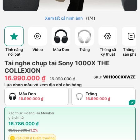
Xem tất cả hình ảnh
(
1
/
4
)
Tính năng
Video
Màu Đen
Trắng
Thông số
Thông tin
nổi bật
kỹ thuật
sản phẩm
Tai nghe chụp tai Sony 1000X THE
COLLEXION
16.990.000 ₫
WH1000XXWZE
SKU:
16.990.000 ₫
Lựa chọn màu và xem địa chỉ còn hàng
Màu Đen
Trắng
16.990.000 ₫
16.990.000 ₫
Xác thực Hoàng Hà Member
giá chỉ từ
16.786.000 ₫
16.990.000 ₫
1.2%
+34.000 ₫ Điểm thưởng