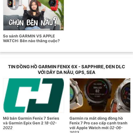
So sánh GARMIN VS APPLE
WATCH: Bên nào thắng cuộc?
TIN ĐỒNG HỒ GARMIN FENIX 6X - SAPPHIRE, ĐEN DLC
VỚI DÂY DA NÂU, GPS, SEA
Mở bán Garmin Fenix 7 Series
Garmin ra mắt dòng đồng hồ
và Garmin Epix Gen 2
18-02-
Fenix 7 Pro cao cấp cạnh tranh
2022
với Apple Watch mới
02-06-
2023