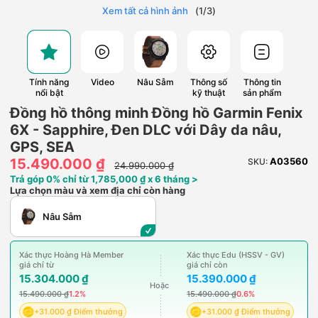
Xem tất cả hình ảnh
(
1
/
3
)
Tính năng
Video
Nâu Sẫm
Thông số
Thông tin
nổi bật
kỹ thuật
sản phẩm
Đồng hồ thông minh Đồng hồ Garmin Fenix
6X - Sapphire, Đen DLC với Dây da nâu,
GPS, SEA
15.490.000 ₫
A03560
SKU:
24.990.000 ₫
Trả góp 0% chỉ từ 1,785,000 ₫ x 6 tháng >
Lựa chọn màu và xem địa chỉ còn hàng
Nâu Sẫm
Xác thực Hoàng Hà Member
Xác thực Edu (HSSV - GV)
giá chỉ từ
giá chỉ còn
15.304.000 ₫
15.390.000 ₫
Hoặc
15.490.000 ₫
1.2%
15.490.000 ₫
0.6%
+31.000 ₫ Điểm thưởng
+31.000 ₫ Điểm thưởng