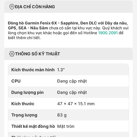
ĐỊA CHỈ CÒN HÀNG
Đồng hồ Garmin Fenix 6X - Sapphire, Đen DLC với Dây da nâu,
GPS, SEA
- Nâu Sẫm
chưa có sẵn tại khu vực này. Quý khách vui
lòng chọn khu vực khác hoặc gọi đến số Hotline
1900.2091
để
biết thêm chi tiết.
THÔNG SỐ KỸ THUẬT
Kích thước màn hình
1.3"
CPU
Đang cập nhật
Dung lượng pin
Đang cập nhật
Kích thước
47 x 47 x 15.1 mm
Trọng lượng
83 g
Thiết kế mặt đồng hồ
Mặt tròn