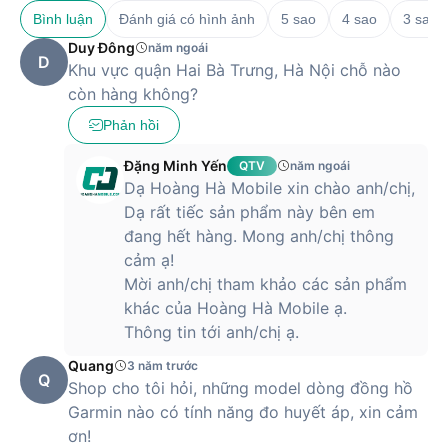
Bình luận
Đánh giá có hình ảnh
5 sao
4 sao
3 sao
Duy Đông
năm ngoái
D
Khu vực quận Hai Bà Trưng, Hà Nội chỗ nào
còn hàng không?
Phản hồi
Đặng Minh Yến
QTV
năm ngoái
Dạ Hoàng Hà Mobile xin chào anh/chị,
Dạ rất tiếc sản phẩm này bên em
đang hết hàng. Mong anh/chị thông
cảm ạ!
Mời anh/chị tham khảo các sản phẩm
khác của Hoàng Hà Mobile ạ.
Thông tin tới anh/chị ạ.
Quang
3 năm trước
Q
Shop cho tôi hỏi, những model dòng đồng hồ
Garmin nào có tính năng đo huyết áp, xin cảm
ơn!