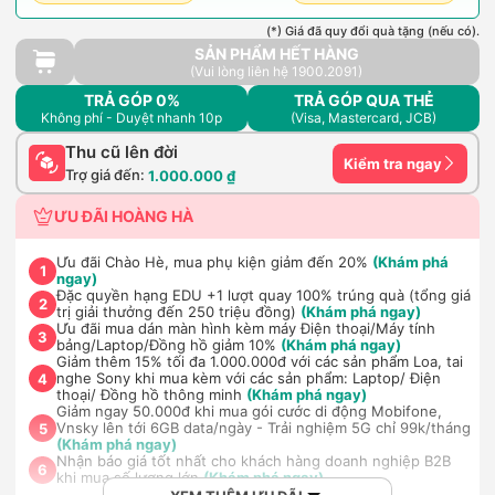
(*) Giá đã quy đổi quà tặng (nếu có).
SẢN PHẨM HẾT HÀNG
(Vui lòng liên hệ 1900.2091)
TRẢ GÓP 0%
TRẢ GÓP QUA THẺ
Không phí - Duyệt nhanh 10p
(Visa, Mastercard, JCB)
Thu cũ lên đời
Kiểm tra ngay
Trợ giá đến:
1.000.000 ₫
ƯU ĐÃI HOÀNG HÀ
Ưu đãi Chào Hè, mua phụ kiện giảm đến 20%
(Khám phá
1
ngay)
Đặc quyền hạng EDU +1 lượt quay 100% trúng quà (tổng giá
2
trị giải thưởng đến 250 triệu đồng)
(Khám phá ngay)
Ưu đãi mua dán màn hình kèm máy Điện thoại/Máy tính
3
bảng/Laptop/Đồng hồ giảm 10%
(Khám phá ngay)
Giảm thêm 15% tối đa 1.000.000đ với các sản phẩm Loa, tai
nghe Sony khi mua kèm với các sản phẩm: Laptop/ Điện
4
thoại/ Đồng hồ thông minh
(Khám phá ngay)
Giảm ngay 50.000đ khi mua gói cước di động Mobifone,
Vnsky lên tới 6GB data/ngày - Trải nghiệm 5G chỉ 99k/tháng
5
(Khám phá ngay)
Nhận báo giá tốt nhất cho khách hàng doanh nghiệp B2B
6
khi mua số lượng lớn
(Khám phá ngay)