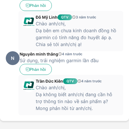
Phản hồi
Đỗ Mỹ Linh
QTV
3 năm trước
Chào anh/chị,
Dạ bên em chưa kinh doanh đồng hồ
garmin có tính năng đo huyết áp ạ.
Chia sẻ tới anh/chị ạ!
Nguyễn minh thắng
4 năm trước
N
Sử dụng, trải nghiệm garmin lần đầu
Phản hồi
Trần Đức Kiên
QTV
4 năm trước
Chào anh/chị,
Dạ không biết anh/chị đang cần hỗ
trợ thông tin nào về sản phẩm ạ?
Mong phản hồi từ anh/chị.