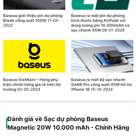
Baseus giới thiệu pin dự phòng
Baseus ra mắt pin dự phòng
Baseus Magnetic 20W 10.000 mAh thiết kế nhỏ gọn
Blade công suất 100W
11-03-
kích thước bằng AirPods với
2022
dung lượng pin 10.000mAh và
Dung lượng 1000mAh, sạc nhanh 20W
sạc nhanh 45W
09-01-2026
Đặc điểm nổi bật tiếp theo của sạc dự phòng Baseus
Magnetic 20W 10.000 mAh đó chính là dung lượng pin lên
tới 1000mAh. Người dùng có thể sạch tối đa 03 thiết bị cùng
lúc giúp tiết kiệm thời gian. Không chỉ vậy, sạc dự phòng còn
được tích hợp nam châm từ tính có lực hút mạnh mẽ. Do đó,
người dùng có thể điều chỉnh sạc dự phòng phù hợp trên
Baseus VietNam – Hãng phụ
Baseus ra mắt bộ sạc nhanh
điện thoại để quá trình sạc pin nhanh chóng.
kiện chính hãng giá rẻ trên thị
GaN6 Pro công suất 45W hỗ trợ
trường
02-05-2024
iPhone 16
15-10-2024
Baseus Magnetic 20W 10.000 mAh hỗ trợ sạc nhanh công
suất lên tới 20W
Đánh giá về Sạc dự phòng Baseus
Trên Baseus Magnetic 20W 10.000 mAh còn được tích hợp
đèn led để thông báo dung lượng pin. Thiết kế này giúp
Magnetic 20W 10.000 mAh - Chính Hãng
người dùng biết được dung lượng pin và có nên sạc tiếp hay