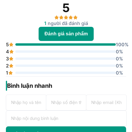
không?
5
Sạc dự phòng Baseus Magnetic 20W 10.000
mAh ổn định nhiệt
1
người đã đánh giá
Sản phẩm được tích hợp cuộn cảm ứng từ nên phạm vi sạc
Đánh giá sản phẩm
năng lượng được mở rộng. Người dùng chỉ cần gắn gắn điện
thoại với sạc dự phòng theo chiều tuỳ ý và bất cứ vị trí nào
5
100%
cũng được. Ngoài ra, sạc dự phòng còn có phần cấu trúc cải
4
0%
tiến giúp quá trình tản nhiệt tốt hơn, tránh pin quá nóng. Với
3
0%
đặc điểm này, điện thoại của người dùng luôn được đảm bảo
2
0%
an toàn, không ảnh hưởng tới tuổi thọ của pin.
1
0%
Bình luận nhanh
Baseus Magnetic 20W 10.000 mAh thiết kế giúp tản nhiệt
tốt
Thời gian ra mắt sạc dự phòng Baseus
Magnetic 20W 10.000 mAh
Hiện tại, sạc dự phòng Baseus Magnetic 20W 10.000 mAh
đã ra mắt và hiện có sẵn tại
Hoàng Hà Mobile
. Quý khách có