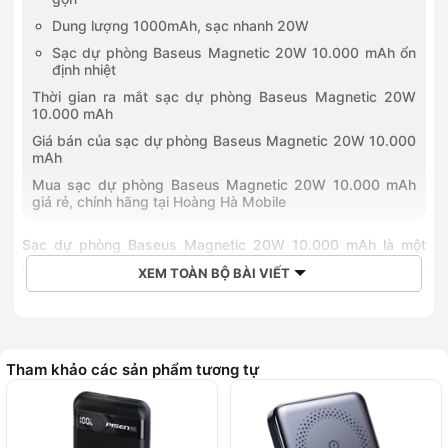
Dung lượng 1000mAh, sạc nhanh 20W
Sạc dự phòng Baseus Magnetic 20W 10.000 mAh ổn
định nhiệt
Thời gian ra mắt sạc dự phòng Baseus Magnetic 20W
10.000 mAh
Giá bán của sạc dự phòng Baseus Magnetic 20W 10.000
mAh
Mua sạc dự phòng Baseus Magnetic 20W 10.000 mAh
giá rẻ, chính hãng tại Hoàng Hà Mobile
Sạc dự phòng Baseus Magnetic 20W 10.000 mAh là một
phụ kiện giúp thiết bị đầy pin khi đi ra ngoài. Sạc dự phòng
XEM TOÀN BỘ BÀI VIẾT
này được thiết kế nhỏ gọn, cho phép sạc đồng thời 3 thiết bị.
Hơn nữa, người dùng có thể sạc chung cho tất cả thiết bị
smartphone. Công suất tối đa của sạc Type-C là 20W, USB-
A là 18W và sạc không dây 10W. Như vậy, sạc dự phòng
Tham khảo các sản phẩm tương tự
Baseus Magnetic phù hợp với nhiều thiết bị và tiết kiệm thời
gian sạc hơn khi được tặng kèm cáp Type-C 50cm chịu tải
60W.