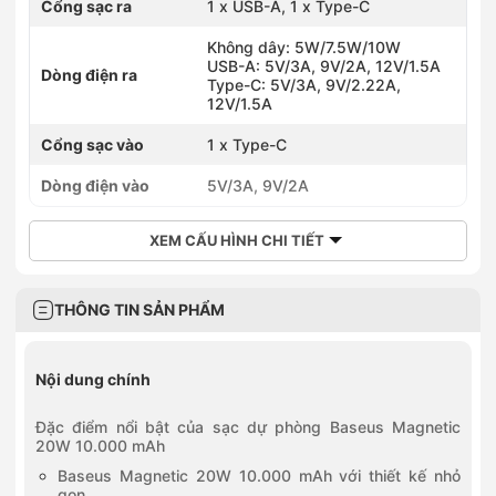
Cổng sạc ra
1 x USB-A, 1 x Type-C
Không dây: 5W/7.5W/10W
USB-A: 5V/3A, 9V/2A, 12V/1.5A
Dòng điện ra
Type-C: 5V/3A, 9V/2.22A,
12V/1.5A
Cổng sạc vào
1 x Type-C
Dòng điện vào
5V/3A, 9V/2A
XEM CẤU HÌNH CHI TIẾT
THÔNG TIN SẢN PHẨM
Nội dung chính
Đặc điểm nổi bật của sạc dự phòng Baseus Magnetic
20W 10.000 mAh
Baseus Magnetic 20W 10.000 mAh với thiết kế nhỏ
gọn