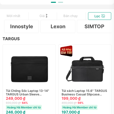
Mới nhất
Giá
Bán chạy
Lọc
Innostyle
Lexon
SIMTOP
TARGUS
Túi Chống Sốc Laptop 13-14"
Túi xách Laptop 15.6" TARGUS
TARGUS Urban Sleeve
Business Casual Slipcase
TBS934GL-70
249,000 ₫
TSS898-72
199,000 ₫
690,000 ₫
- 64%
490,000 ₫
- 59%
Hoàng Hà Member chỉ từ
Hoàng Hà Member chỉ từ
246,000 ₫
197,000 ₫