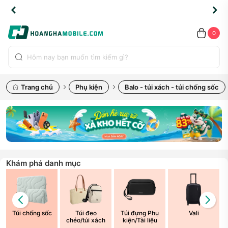
TLINE
TLINE
HẨM
HẨM
cao
cao
cao
LỖI
LỖI
UYỂN
UYỂN
0.2091
0.2091
HÍNH
HÍNH
toàn
toàn
toàn
ĐỔI
ĐỔI
OÀN
OÀN
0
ÃNG
ÃNG
LIỀN
LIỀN
bộ
bộ
bộ
UỐC
UỐC
sản
sản
sản
(*)
(*)
hẩm
hẩm
hẩm
Trang chủ
Phụ kiện
Balo - túi xách - túi chống sốc
Khám phá danh mục
Túi chống sốc
Túi đeo
Túi đựng Phụ
Vali
chéo/túi xách
kiện/Tài liệu