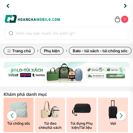
TLINE
TLINE
HẨM
HẨM
cao
cao
cao
LỖI
LỖI
UYỂN
UYỂN
0.2091
0.2091
HÍNH
HÍNH
toàn
toàn
toàn
ĐỔI
ĐỔI
OÀN
OÀN
0
ÃNG
ÃNG
LIỀN
LIỀN
bộ
bộ
bộ
UỐC
UỐC
sản
sản
sản
(*)
(*)
hẩm
hẩm
hẩm
Trang chủ
Phụ kiện
Balo - túi xách - túi chống sốc
Khám phá danh mục
Túi chống sốc
Túi đeo
Túi đựng Phụ
Vali
chéo/túi xách
kiện/Tài liệu