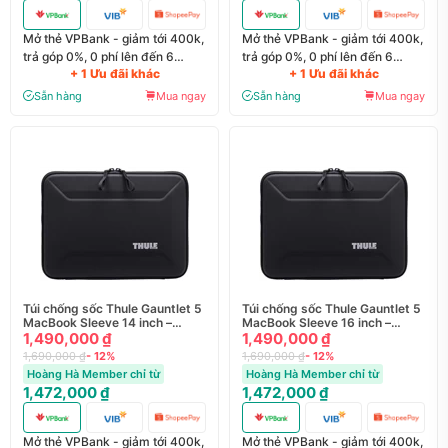
Mở thẻ VPBank - giảm tới 400k,
Mở thẻ VPBank - giảm tới 400k,
trả góp 0%, 0 phí lên đến 6
trả góp 0%, 0 phí lên đến 6
+ 1 Ưu đãi khác
+ 1 Ưu đãi khác
tháng
tháng
Sẵn hàng
Mua ngay
Sẵn hàng
Mua ngay
Túi chống sốc Thule Gauntlet 5
Túi chống sốc Thule Gauntlet 5
MacBook Sleeve 14 inch –
MacBook Sleeve 16 inch –
TGSE255
1,490,000 ₫
TGSE255
1,490,000 ₫
1,690,000 ₫
- 12%
1,690,000 ₫
- 12%
Hoàng Hà Member chỉ từ
Hoàng Hà Member chỉ từ
1,472,000 ₫
1,472,000 ₫
Mở thẻ VPBank - giảm tới 400k,
Mở thẻ VPBank - giảm tới 400k,