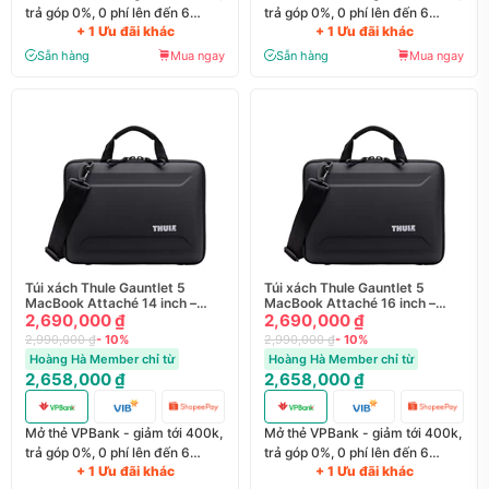
trả góp 0%, 0 phí lên đến 6
trả góp 0%, 0 phí lên đến 6
+ 1 Ưu đãi khác
+ 1 Ưu đãi khác
tháng
tháng
Sẵn hàng
Mua ngay
Sẵn hàng
Mua ngay
Túi xách Thule Gauntlet 5
Túi xách Thule Gauntlet 5
MacBook Attaché 14 inch –
MacBook Attaché 16 inch –
TGAE255
2,690,000 ₫
TGAE255
2,690,000 ₫
2,990,000 ₫
- 10%
2,990,000 ₫
- 10%
Hoàng Hà Member chỉ từ
Hoàng Hà Member chỉ từ
2,658,000 ₫
2,658,000 ₫
Mở thẻ VPBank - giảm tới 400k,
Mở thẻ VPBank - giảm tới 400k,
trả góp 0%, 0 phí lên đến 6
trả góp 0%, 0 phí lên đến 6
+ 1 Ưu đãi khác
+ 1 Ưu đãi khác
tháng
tháng