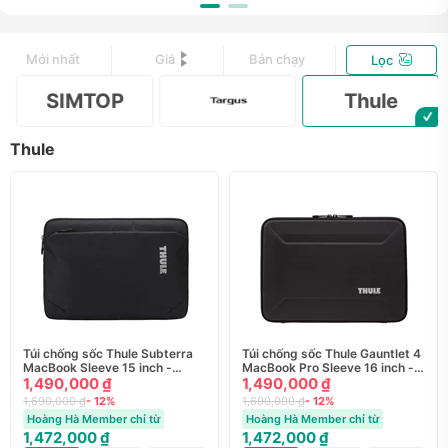
Mới nhất
Giá
Bán chạy
Lọc
Thule
Thule
Túi chống sốc Thule Subterra
Túi chống sốc Thule Gauntlet 4
MacBook Sleeve 15 inch -
MacBook Pro Sleeve 16 inch -
TSS315B
1,490,000 ₫
TGSE2357
1,490,000 ₫
1,690,000 ₫
- 12%
1,690,000 ₫
- 12%
Hoàng Hà Member chỉ từ
Hoàng Hà Member chỉ từ
1,472,000 ₫
1,472,000 ₫