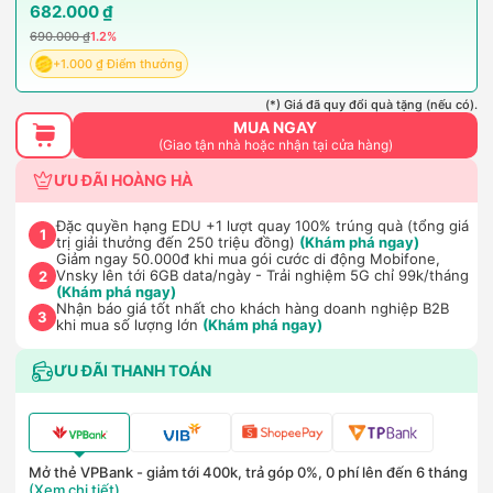
682.000 ₫
690.000 ₫
1.2%
+1.000 ₫ Điểm thưởng
(*) Giá đã quy đổi quà tặng (nếu có).
MUA NGAY
(Giao tận nhà hoặc nhận tại cửa hàng)
ƯU ĐÃI HOÀNG HÀ
Đặc quyền hạng EDU +1 lượt quay 100% trúng quà (tổng giá
1
trị giải thưởng đến 250 triệu đồng)
(Khám phá ngay)
Giảm ngay 50.000đ khi mua gói cước di động Mobifone,
Vnsky lên tới 6GB data/ngày - Trải nghiệm 5G chỉ 99k/tháng
2
(Khám phá ngay)
Nhận báo giá tốt nhất cho khách hàng doanh nghiệp B2B
3
khi mua số lượng lớn
(Khám phá ngay)
ƯU ĐÃI THANH TOÁN
Mở thẻ VPBank - giảm tới 400k, trả góp 0%, 0 phí lên đến 6 tháng
(Xem chi tiết)