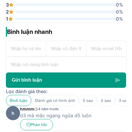
3
0%
2
0%
1
0%
Bình luận nhanh
Gửi bình luận
Lọc đánh giá theo:
Bình luận
Đánh giá có hình ảnh
5 sao
4 sao
3 sao
hmmm
4 năm trước
h
d3 mà mắc ngang ngửa d5 luôn
Phản hồi