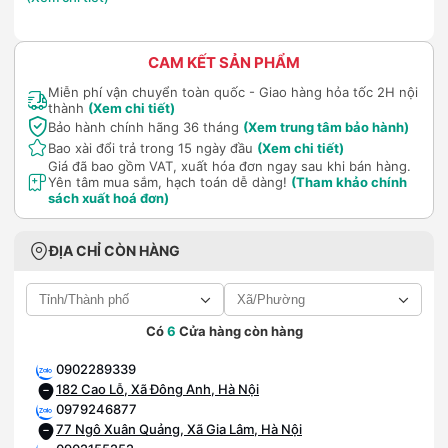
CAM KẾT SẢN PHẨM
Miễn phí vận chuyển toàn quốc - Giao hàng hỏa tốc 2H nội
thành
(Xem chi tiết)
Bảo hành chính hãng 36 tháng
(Xem trung tâm bảo hành)
Bao xài đổi trả trong 15 ngày đầu
(Xem chi tiết)
Giá đã bao gồm VAT, xuất hóa đơn ngay sau khi bán hàng.
Yên tâm mua sắm, hạch toán dễ dàng!
(Tham khảo chính
sách xuất hoá đơn)
ĐỊA CHỈ CÒN HÀNG
Có
6
Cửa hàng còn hàng
0902289339
182 Cao Lỗ, Xã Đông Anh, Hà Nội
0979246877
77 Ngô Xuân Quảng, Xã Gia Lâm, Hà Nội