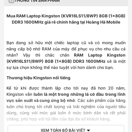
THÔNG TIN SẢN PHẨM
Mua RAM Laptop Kingston (KVR16LS11/8WP) 8GB (1x8GB)
DDR3 1600MHz giá rẻ chính hãng tại Hoàng Hà Mobile
Bạn đang sở hữu một chiếc laptop cũ và có mong muốn
nâng cấp bộ nhớ RAM của máy để phục vụ cho nhu cầu cá
nhân? Vậy thì chắc chắn
RAM Laptop Kingston
(KVR16LS11/8WP) 8GB (1x8GB) DDR3 1600MHz
sẽ là một
sự lựa chọn không thể nào tuyệt vời hơn dành cho bạn.
Thương hiệu Kingston nổi tiếng
Kể từ khi được thành lập cho tới nay đã hơn 20 năm,
Kingston vẫn
luôn là một trong những lá cờ đầu trong lĩnh
vực sản xuất và cung ứng bộ nhớ
. Các sản phẩm của hãng
luôn chú trọng tới chất lượng và trải nghiệm của người tiêu
dùng, cùng với mức giá luôn ở mức bình dân và rất phải
chăng, phù hợp với túi tiền của đại đa số khách hàng.
XEM TOÀN BỘ BÀI VIẾT