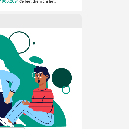
1900.2091
để biết thêm chi tiết.