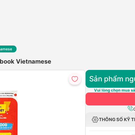
tnamese
cbook Vietnamese
Sản phẩm ng
Vui lòng chọn mua sả
THÔNG SỐ KỸ 