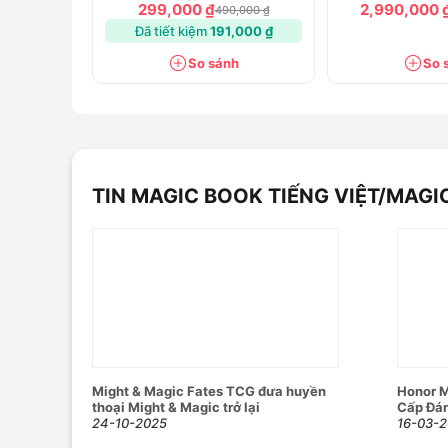
Chính hãng
299,000 ₫
2,990,000 
490,000 ₫
Đã tiết kiệm
191,000 ₫
So sánh
So 
TIN MAGIC BOOK TIẾNG VIỆT/MAG
Might & Magic Fates TCG đưa huyền
Honor M
thoại Might & Magic trở lại
Cấp Đán
24-10-2025
16-03-