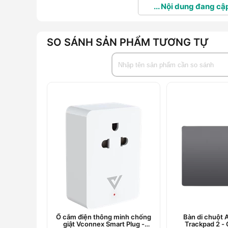
... Nội dung đang cập
SO SÁNH SẢN PHẨM TƯƠNG TỰ
Ổ cắm điện thông minh chống
Bàn di chuột 
giật Vconnex Smart Plug -
Trackpad 2 -