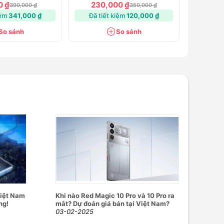
e14 Pro/ProMax
for iPhone14/14 Plus
0 ₫
230,000 ₫
390,000 ₫
350,000 ₫
iệm
341,000 ₫
Đã tiết kiệm
120,000 ₫
So sánh
So sánh
Việt Nam
Khi nào Red Magic 10 Pro và 10 Pro ra
ng!
mắt? Dự đoán giá bán tại Việt Nam?
03-02-2025