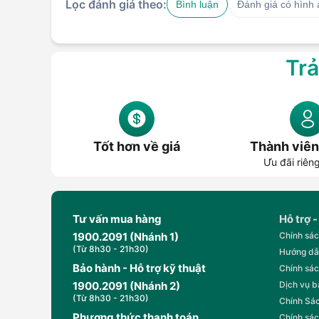
Lọc đánh giá theo:
Bình luận
Đánh giá có hình
Trả
Tốt hơn về giá
Thành viên
Ưu đãi riên
Tư vấn mua hàng
Hỗ trợ -
1900.2091 (Nhánh 1)
Chính sác
(Từ 8h30 - 21h30)
Hướng dẫ
Bảo hành - Hỗ trợ kỹ thuật
Chính sác
1900.2091 (Nhánh 2)
Dịch vụ 
(Từ 8h30 - 21h30)
Chính Sác
Phương thức thanh toán
Chính sác