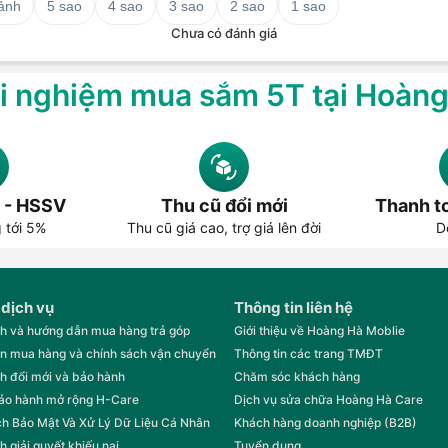
 ảnh
5 sao
4 sao
3 sao
2 sao
1 sao
Chưa có đánh giá
i nghiệm mua sắm 5T tại Hoàn
 - HSSV
Thu cũ đổi mới
Thanh to
g tới 5%
Thu cũ giá cao, trợ giá lên đời
D
 dịch vụ
Thông tin liên hệ
h và hướng dẫn mua hàng trả góp
Giới thiệu về Hoàng Hà Moblie
n mua hàng và chính sách vận chuyển
Thông tin các trang TMĐT
h đổi mới và bảo hành
Chăm sóc khách hàng
bảo hành mở rộng H-Care
Dịch vụ sửa chữa Hoàng Hà Care
h Bảo Mật Và Xử Lý Dữ Liệu Cá Nhân
Khách hàng doanh nghiệp (B2B)
h giải quyết khiếu nại
Tuyển dụng