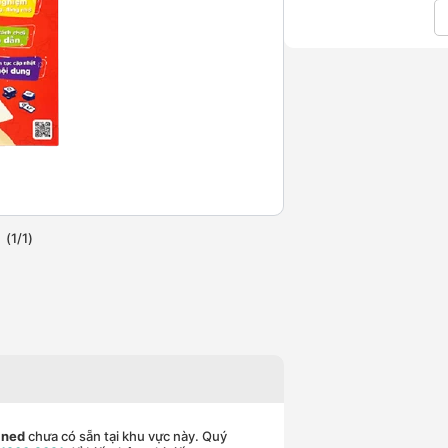
(
1
/
1
)
ined
chưa có sẵn tại khu vực này. Quý