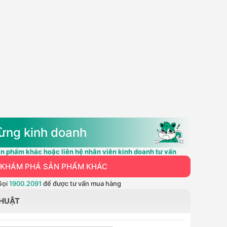
ừng kinh doanh
n phẩm khác hoặc liên hệ nhân viên kinh doanh tư vấn
KHÁM PHÁ SẢN PHẨM KHÁC
Gọi
1900.2091
để được tư vấn mua hàng
THUẬT