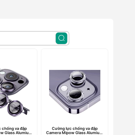
 chống va đập
Cường lực chống va đập
w Glass Alumium
Camera Mipow Glass Alumium