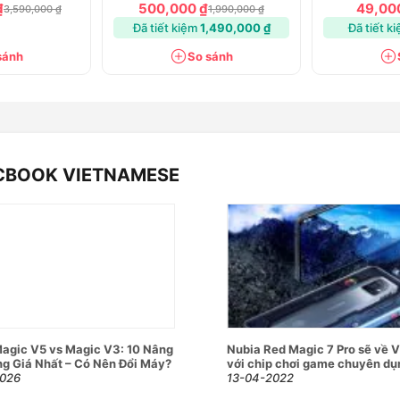
Buds
for iPhon
₫
500,000 ₫
49,00
3,590,000 ₫
1,990,000 ₫
Đã tiết kiệm
1,490,000 ₫
Đã tiết k
sánh
So sánh
ICBOOK VIETNAMESE
agic V5 vs Magic V3: 10 Nâng
Nubia Red Magic 7 Pro sẽ về 
g Giá Nhất – Có Nên Đổi Máy?
với chip chơi game chuyên dụ
2026
13-04-2022