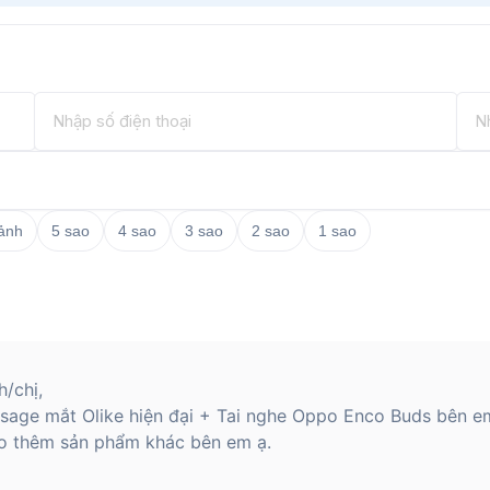
 ảnh
5 sao
4 sao
3 sao
2 sao
1 sao
/chị,
sage mắt Olike hiện đại + Tai nghe Oppo Enco Buds bên em
o thêm sản phẩm khác bên em ạ.