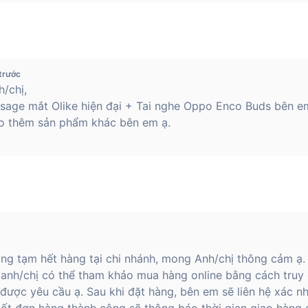
trước
/chị,
sage mắt Olike hiện đại + Tai nghe Oppo Enco Buds bên em
o thêm sản phẩm khác bên em ạ.
ng tạm hết hàng tại chi nhánh, mong Anh/chị thông cảm ạ.
anh/chị có thể tham khảo mua hàng online bằng cách truy
được yêu cầu ạ. Sau khi đặt hàng, bên em sẽ liên hệ xác nhậ