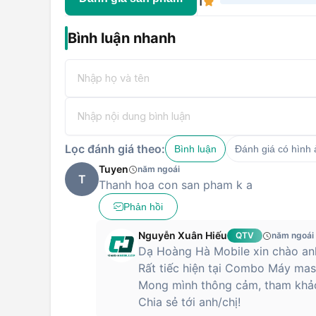
1
Bình luận nhanh
Lọc đánh giá theo:
Bình luận
Đánh giá có hình
Tuyen
năm ngoái
T
Thanh hoa con san pham k a
Phản hồi
Nguyễn Xuân Hiếu
QTV
năm ngoái
Dạ Hoàng Hà Mobile xin chào anh
Rất tiếc hiện tại Combo Máy mas
Mong mình thông cảm, tham khả
Chia sẻ tới anh/chị!