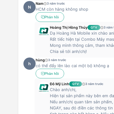
Nam
3 năm trước
N
HCM còn hàng không shop
Phản hồi
Hoàng Thị Hồng Thúy
QTV
3 năm 
Dạ Hoàng Hà Mobile xin chào anh
Rất tiếc hiện tại Combo Máy mas
Mong mình thông cảm, tham khả
Chia sẻ tới anh/chị!
hùng
3 năm trước
h
có thể đẩy lên lào cai một bộ không ạ
Phản hồi
Đỗ Mỹ Linh
QTV
3 năm trước
Chào anh/chị,
Hiện tại sản phẩm này bên em đa
Nếu anh/chị quan tâm sản phẩm, 
NGAY, sau đó điền các thông tin 