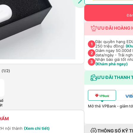
Đăn
ƯU ĐÃI HOÀNG 
Đặc quyền hạng EDU 
1
250 triệu đồng)
(Kh
Giảm ngay 50.000đ k
2
data/ngày - Trải ng
Nhận báo giá tốt nh
3
(Khám phá ngay)
(
1
/
2
)
ƯU ĐÃI THANH 
số
ật
Mở thẻ VPBank - giảm tới
PHẨM
2H nội thành
(Xem chi tiết)
THÔNG SỐ KỸ 