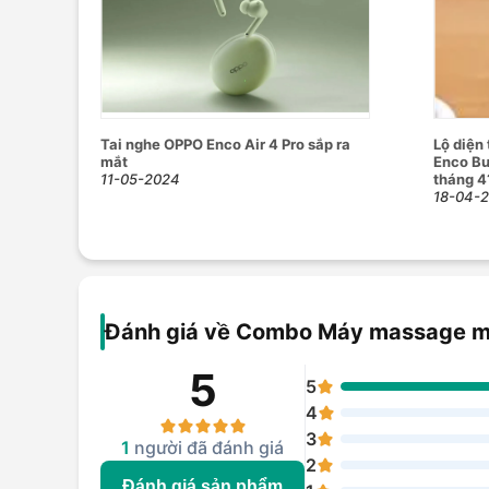
Tai nghe OPPO Enco Air 4 Pro sắp ra
Lộ diện
mắt
Enco Bud
11-05-2024
tháng 4
18-04-
Đánh giá về Combo Máy massage mắt
5
5
4
3
1
người đã đánh giá
2
Đánh giá sản phẩm