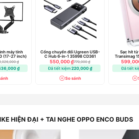
ình máy tính
Cổng chuyển đổi Ugreen USB-
Sạc hít từ
0 (17-27 inch)
C Hub 6-in-1 35998 CD361
Transimag 1
20W 100
550,000 ₫
599,00
1,026,000 ₫
770,000 ₫
436,000 ₫
Đã tiết kiệm
220,000 ₫
Đã tiết k
sánh
So sánh
KE HIỆN ĐẠI + TAI NGHE OPPO ENCO BUDS