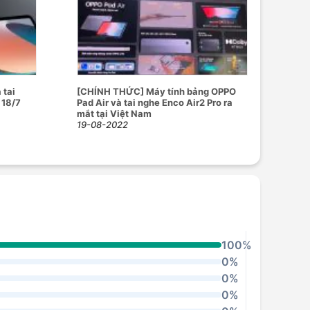
 tai
[CHÍNH THỨC] Máy tính bảng OPPO
 18/7
Pad Air và tai nghe Enco Air2 Pro ra
mắt tại Việt Nam
19-08-2022
100%
0%
0%
0%