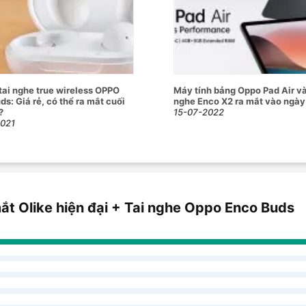
 tai nghe true wireless OPPO
Máy tính bảng Oppo Pad Air và
s: Giá rẻ, có thể ra mắt cuối
nghe Enco X2 ra mắt vào ngày
?
15-07-2022
2021
 Olike hiện đại + Tai nghe Oppo Enco Buds