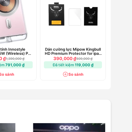
 tính Innostyle
Dán cường lực Mipow Kingbull
5W (Wireless) PD
HD Premium Protector for ipad
00mAh - IQ20
Pro 11'' 2024
0 ₫
390,000 ₫
1,390,000 ₫
509,000 ₫
iệm
791,000 ₫
Đã tiết kiệm
119,000 ₫
So sánh
So sánh