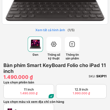
Xem tất cả hình ảnh
(
1
/
5
)
Đen
Thông số
Thông tin
kỹ thuật
sản phẩm
Bàn phím Smart KeyBoard Folio cho iPad 11
inch
1.490.000 ₫
SKIP11
SKU:
Lựa chọn phiên bản
11 inch
12.9 inch
1.490.000 ₫
1.990.000 ₫
Lựa chọn màu và xem địa chỉ còn hàng