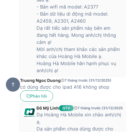
- Bản wifi mã model: A2377
- Bản dữ liệu di động mã model:
A2459, A2301, A2460
Dạ rất tiếc sản phẩm này bên em
đang hết hàng. Mong anh/chị thông
cảm ạ!
Mời anh/chị tham khảo các sản phẩm
khác của Hoàng Hà Mobile ạ.
Hoàng Hà Mobile hân hạnh phục vụ
anh/chị ạ!
Truong Ngoc Duong
7 tháng trước (31/12/2025)
T
có dùng được cho ipad A16 không shop
Phản hồi
Đỗ Mỹ Linh
QTV
7 tháng trước (31/12/2025)
Dạ Hoàng Hà Mobile xin chào anh/chị
ạ,
Dạ sản phẩm chưa dùng được cho