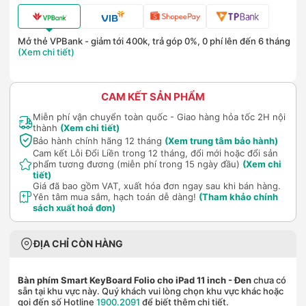
Mở thẻ VPBank - giảm tới 400k, trả góp 0%, 0 phí lên đến 6 tháng
(Xem chi tiết)
CAM KẾT SẢN PHẨM
Miễn phí vận chuyển toàn quốc - Giao hàng hỏa tốc 2H nội
thành
(Xem chi tiết)
Bảo hành chính hãng 12 tháng
(Xem trung tâm bảo hành)
Cam kết Lỗi Đổi Liền trong 12 tháng, đổi mới hoặc đổi sản
phẩm tương đương (miễn phí trong 15 ngày đầu)
(Xem chi
tiết)
Giá đã bao gồm VAT, xuất hóa đơn ngay sau khi bán hàng.
Yên tâm mua sắm, hạch toán dễ dàng!
(Tham khảo chính
sách xuất hoá đơn)
ĐỊA CHỈ CÒN HÀNG
Bàn phím Smart KeyBoard Folio cho iPad 11 inch
- Đen
chưa có
sẵn tại khu vực này. Quý khách vui lòng chọn khu vực khác hoặc
gọi đến số Hotline
1900.2091
để biết thêm chi tiết.