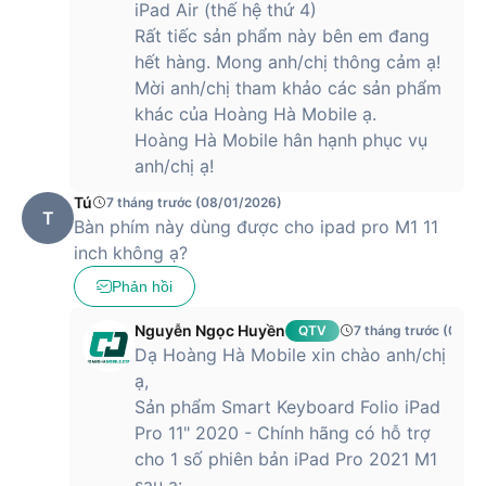
iPad Air (thế hệ thứ 4)
Rất tiếc sản phẩm này bên em đang
hết hàng. Mong anh/chị thông cảm ạ!
Mời anh/chị tham khảo các sản phẩm
khác của Hoàng Hà Mobile ạ.
Hoàng Hà Mobile hân hạnh phục vụ
anh/chị ạ!
Tú
7 tháng trước (08/01/2026)
T
Bàn phím này dùng được cho ipad pro M1 11
inch không ạ?
Phản hồi
Nguyễn Ngọc Huyền
QTV
7 tháng trước (09/0
Dạ Hoàng Hà Mobile xin chào anh/chị
ạ,
Sản phẩm Smart Keyboard Folio iPad
Pro 11" 2020 - Chính hãng có hỗ trợ
cho 1 số phiên bản iPad Pro 2021 M1
sau ạ: