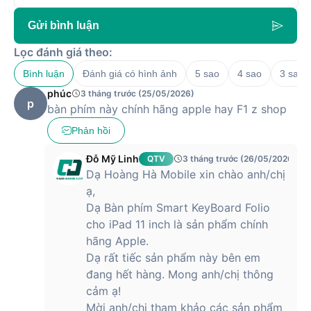
Gửi bình luận
Lọc đánh giá theo:
Bình luận
Đánh giá có hình ảnh
5 sao
4 sao
3 sao
phúc
3 tháng trước (25/05/2026)
p
bàn phím này chính hãng apple hay F1 z shop
Phản hồi
Đỗ Mỹ Linh
QTV
3 tháng trước (26/05/2026)
Dạ Hoàng Hà Mobile xin chào anh/chị
ạ,
Dạ Bàn phím Smart KeyBoard Folio
cho iPad 11 inch là sản phẩm chính
hãng Apple.
Dạ rất tiếc sản phẩm này bên em
đang hết hàng. Mong anh/chị thông
cảm ạ!
Mời anh/chị tham khảo các sản phẩm