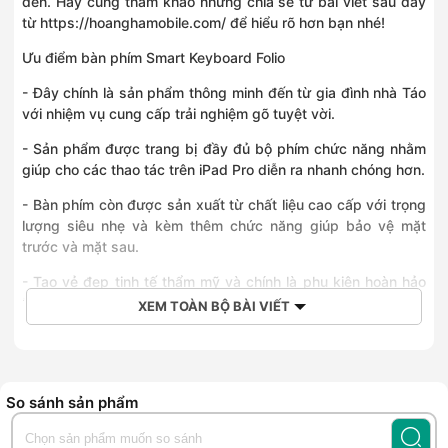
đến. Hãy cùng tham khảo những chia sẻ từ bài viết sau đây
từ
https://hoanghamobile.com/
để hiểu rõ hơn bạn nhé!
Ưu điểm bàn phím Smart Keyboard Folio
- Đây chính là sản phẩm thông minh đến từ gia đình nhà Táo
với nhiệm vụ cung cấp trải nghiệm gõ tuyệt vời.
- Sản phẩm được trang bị đầy đủ bộ phím chức năng nhằm
giúp cho các thao tác trên iPad Pro diễn ra nhanh chóng hơn.
- Bàn phím còn được sản xuất từ chất liệu cao cấp với trọng
lượng siêu nhẹ và kèm thêm chức năng giúp bảo vệ mặt
trước và mặt sau.
- Tạo vẻ đẹp tinh tế thẩm mỹ và chính là phụ kiện hoàn hảo
bảo vệ cho iPad Pro mới của Apple.
XEM TOÀN BỘ BÀI VIẾT
- Biến chiếc iPad Pro 2018 11 inch trở thành laptop mạnh mẽ.
- Trang bị tính năng chống nước và bụi cực tốt và chống vết
tràn để không cho lọt vào khe phím.
So sánh sản phẩm
- Cung cấp nhiều phím tắt cho người sử dụng chính vì vậy