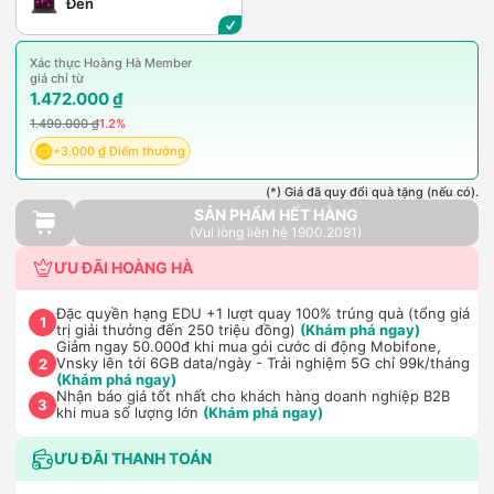
Đen
Xác thực Hoàng Hà Member
giá chỉ từ
1.472.000 ₫
1.490.000 ₫
1.2%
+3.000 ₫ Điểm thưởng
(*) Giá đã quy đổi quà tặng (nếu có).
SẢN PHẨM HẾT HÀNG
(Vui lòng liên hệ 1900.2091)
ƯU ĐÃI HOÀNG HÀ
Đặc quyền hạng EDU +1 lượt quay 100% trúng quà (tổng giá
1
trị giải thưởng đến 250 triệu đồng)
(Khám phá ngay)
Giảm ngay 50.000đ khi mua gói cước di động Mobifone,
Vnsky lên tới 6GB data/ngày - Trải nghiệm 5G chỉ 99k/tháng
2
(Khám phá ngay)
Nhận báo giá tốt nhất cho khách hàng doanh nghiệp B2B
3
khi mua số lượng lớn
(Khám phá ngay)
ƯU ĐÃI THANH TOÁN