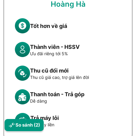
Hoàng Hà
Tốt hơn về giá
Thành viên - HSSV
Ưu đãi riêng tới 5%
Thu cũ đổi mới
Thu cũ giá cao, trợ giá lên đời
Thanh toán - Trả góp
Dễ dàng
Trả máy lỗi
So sánh
(2)
Đổi máy liền