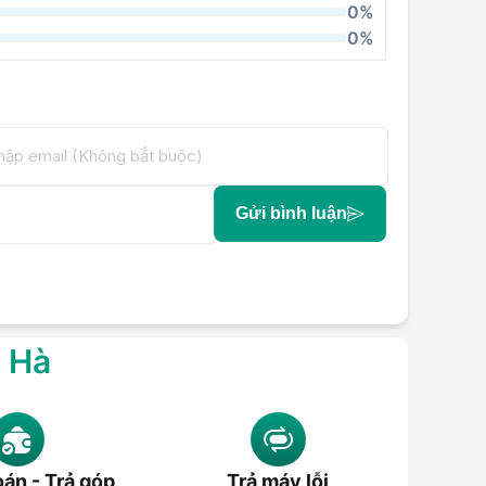
0%
0%
Gửi bình luận
g Hà
án - Trả góp
Trả máy lỗi