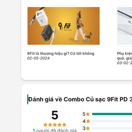
9Fit là thương hiệu gì? Có tốt không
Phụ kiệ
02-05-2024
quả, gi
03-02-
Đánh giá về Combo Củ sạc 9Fit PD 
5
5
4
3
1
người đã đánh giá