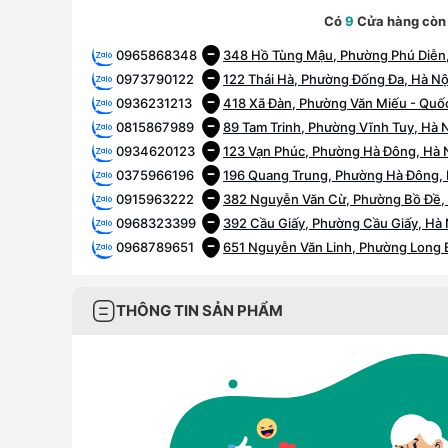
Có
9
Cửa hàng còn
0965868348
348 Hồ Tùng Mậu, Phường Phú Diễn,
0973790122
122 Thái Hà, Phường Đống Đa, Hà Nộ
0936231213
418 Xã Đàn, Phường Văn Miếu - Quốc
0815867989
89 Tam Trinh, Phường Vĩnh Tuy, Hà 
0934620123
123 Vạn Phúc, Phường Hà Đông, Hà 
0375966196
196 Quang Trung, Phường Hà Đông, 
0915963222
382 Nguyễn Văn Cừ, Phường Bồ Đề,
0968323399
392 Cầu Giấy, Phường Cầu Giấy, Hà 
0968789651
651 Nguyễn Văn Linh, Phường Long B
THÔNG TIN SẢN PHẨM