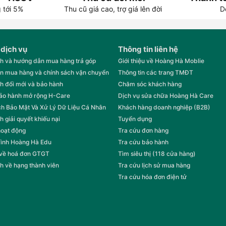
g tới 5%
Thu cũ giá cao, trợ giá lên đời
D
 dịch vụ
Thông tin liên hệ
h và hướng dẫn mua hàng trả góp
Giới thiệu về Hoàng Hà Moblie
n mua hàng và chính sách vận chuyển
Thông tin các trang TMĐT
h đổi mới và bảo hành
Chăm sóc khách hàng
bảo hành mở rộng H-Care
Dịch vụ sửa chữa Hoàng Hà Care
h Bảo Mật Và Xử Lý Dữ Liệu Cá Nhân
Khách hàng doanh nghiệp (B2B)
h giải quyết khiếu nại
Tuyển dụng
hoạt động
Tra cứu đơn hàng
rình Hoàng Hà Edu
Tra cứu bảo hành
 về hoá đơn GTGT
Tìm siêu thị (118 cửa hàng)
h về hạng thành viên
Tra cứu lịch sử mua hàng
Tra cứu hóa đơn điện tử