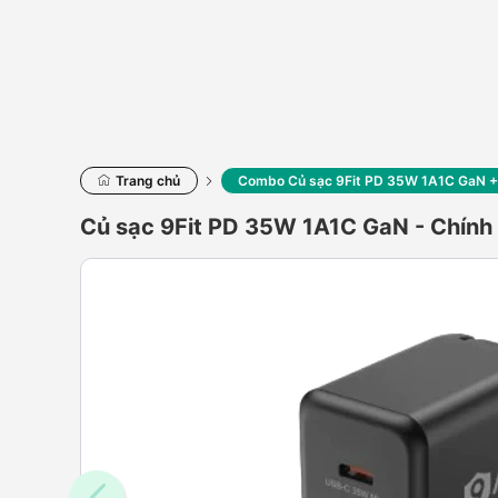
Trang chủ
Combo Củ sạc 9Fit PD 35W 1A1C GaN + 
Củ sạc 9Fit PD 35W 1A1C GaN - Chính 