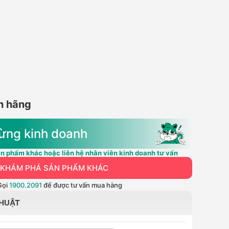
h hãng
ừng kinh doanh
n phẩm khác hoặc liên hệ nhân viên kinh doanh tư vấn
KHÁM PHÁ SẢN PHẨM KHÁC
Gọi
1900.2091
để được tư vấn mua hàng
THUẬT