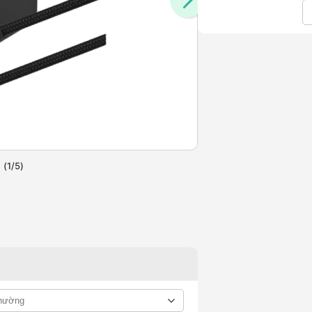
(
1
/
5
)