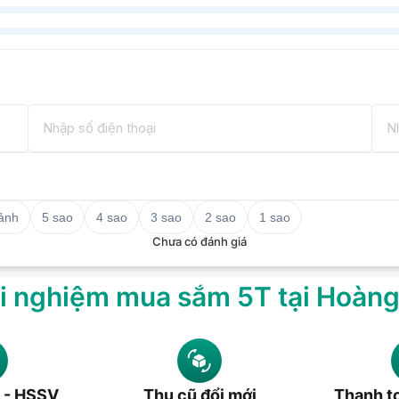
 ảnh
5 sao
4 sao
3 sao
2 sao
1 sao
Chưa có đánh giá
i nghiệm mua sắm 5T tại Hoàn
 - HSSV
Thu cũ đổi mới
Thanh to