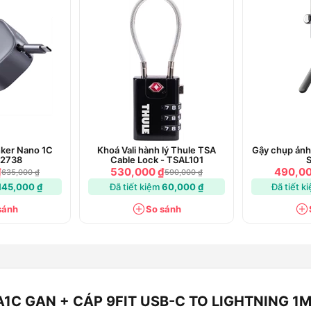
nker Nano 1C
Khoá Vali hành lý Thule TSA
Gậy chụp ảnh
A2738
Cable Lock - TSAL101
₫
530,000 ₫
490,00
635,000 ₫
590,000 ₫
145,000 ₫
Đã tiết kiệm
60,000 ₫
Đã tiết k
sánh
So sánh
A1C GAN + CÁP 9FIT USB-C TO LIGHTNING 1