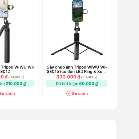
 Tripod WIWU Wi-
Gậy chụp ảnh Tripod WiWU Wi-
SE012
SE015 (có đèn LED Ring & Xoay
360)
0 ₫
390,000 ₫
700,000 ₫
450,000 ₫
iệm
210,000 ₫
Đã tiết kiệm
60,000 ₫
So sánh
So sánh
M