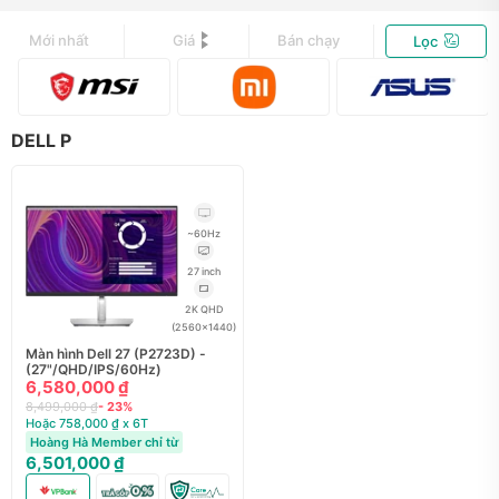
Mới nhất
Giá
Bán chạy
Lọc
DELL P
~60Hz
27 inch
2K QHD
(2560x1440)
Màn hình Dell 27 (P2723D) -
(27"/QHD/IPS/60Hz)
6,580,000 ₫
8,499,000 ₫
- 23%
Hoặc 758,000 ₫ x 6T
Hoàng Hà Member chỉ từ
6,501,000 ₫