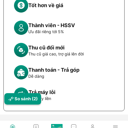
Tốt hơn về giá
Thành viên - HSSV
Ưu đãi riêng tới 5%
Thu cũ đổi mới
Thu cũ giá cao, trợ giá lên đời
Thanh toán - Trả góp
Dễ dàng
Trả máy lỗi
Đổi máy liền
So sánh
(2)