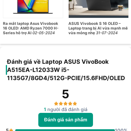
Ra mắt laptop Asus Vivobook
ASUS Vivobook S 16 OLED –
16 OLED: AMD Ryzen 7000 H-
Laptop trang bị AI vừa mạnh mẽ
Series hỗ trợ AI
02-05-2024
vừa mỏng nhẹ
31-07-2024
Đánh giá về Laptop ASUS VivoBook
A515EA-L12033W i5-
1135G7/8GD4/512G-PCIE/15.6FHD/OLED
5
1
người đã đánh giá
Đánh giá sản phẩm
5
100%