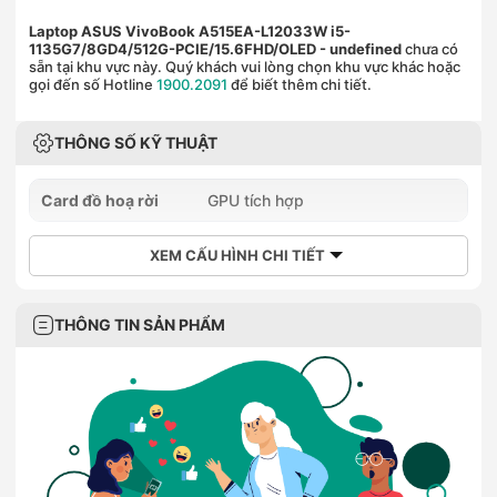
Laptop ASUS VivoBook A515EA-L12033W i5-
1135G7/8GD4/512G-PCIE/15.6FHD/OLED
- undefined
chưa có
sẵn tại khu vực này. Quý khách vui lòng chọn khu vực khác hoặc
gọi đến số Hotline
1900.2091
để biết thêm chi tiết.
THÔNG SỐ KỸ THUẬT
Card đồ hoạ rời
GPU tích hợp
XEM CẤU HÌNH CHI TIẾT
THÔNG TIN SẢN PHẨM