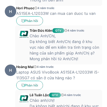
Hori Phuoc
4 năm trước
H
A515EA-L12033W can mua can duoc tu van
Phản hồi
Trần Đức Kiên
QTV
4 năm trước
Chào Anh/Chị,
Dạ không biết Anh/Chị đang ở khu
vực nào để em kiểm tra tình trạng còn
hàng của sản phẩm giúp Anh/Chị ạ?
Mong phản hồi từ Anh/Chị!
Hoàng Mai
4 năm trước
H
Laptop ASUS VivoBook A515EA-L12033W i5-
1135G7 có sẵn ở cửa hàng nào ?
Phản hồi
Lê Tuấn Lộc
QTV
4 năm trước
Chào anh/chị!
Dạ không biết anh/chị đang ở khu vực