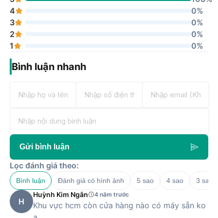
4
0%
3
0%
2
0%
1
0%
Bình luận nhanh
Gửi bình luận
Lọc đánh giá theo:
Bình luận
Đánh giá có hình ảnh
5 sao
4 sao
3 sao
Huỳnh Kim Ngân
4 năm trước
H
Khu vực hcm còn cửa hàng nào có máy sẵn ko
ạ