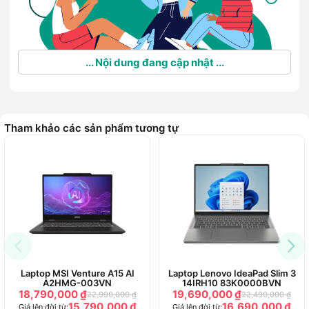
... Nội dung đang cập nhật ...
Tham khảo các sản phẩm tương tự
Laptop MSI Venture A15 AI
Laptop Lenovo IdeaPad Slim 3
A2HMG-003VN
14IRH10 83K0000BVN
18,790,000 ₫
19,690,000 ₫
22,990,000 ₫
22,490,000 ₫
15,790,000 ₫
16,690,000 ₫
Giá lên đời từ:
Giá lên đời từ: