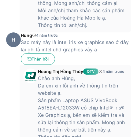
thống. Mong anh/chị thông cảm ạ!
Mời anh/chị tham khảo các sản phẩm
khác của Hoàng Hà Mobile ạ.
Thông tin tới anh/chị.
Hùng
4 năm trước
H
Sao máy này là intel iris xe graphics sao ở đây
lại ghi là intel uhd graphics vậy ạ
Phản hồi
Hoàng Thị Hồng Thúy
QTV
4 năm trước
Chào anh Hùng,
Dạ em xin lỗi anh về thông tin trên
website ạ.
Sản phẩm Laptop ASUS VivoBook
A515EA-L12033W có chip Intel® Iris®
Xe Graphics ạ, bên em sẽ kiểm tra và
sửa lại thông tin sản phẩm. Mong anh
thông cảm về sự bất tiện này ạ.
Thông tin đến anh!