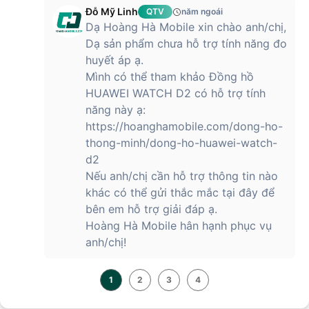
Đỗ Mỹ Linh
QTV
năm ngoái
Dạ Hoàng Hà Mobile xin chào anh/chị,
Dạ sản phẩm chưa hỗ trợ tính năng đo
huyết áp ạ.
Mình có thể tham khảo Đồng hồ
HUAWEI WATCH D2 có hỗ trợ tính
năng này ạ:
https://hoanghamobile.com/dong-ho-
thong-minh/dong-ho-huawei-watch-
d2
Nếu anh/chị cần hỗ trợ thông tin nào
khác có thể gửi thắc mắc tại đây để
bên em hỗ trợ giải đáp ạ.
Hoàng Hà Mobile hân hạnh phục vụ
anh/chị!
1
2
3
4