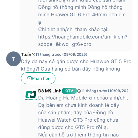
Chưa hết đâu, chiếc đồng hồ này trang bị hệ điều hành
Đồng hồ thông minh Đồng hồ thông
HarmonyOS2 giúp người dùng có thể kết nối với nhiều ứng
minh Huawei GT 6 Pro 46mm bên em
dụng khác nhau hay gọi điện nhanh chóng thông qua
ạ
Bluetooth. Cùng với đó là khả năng thanh toán không dây
tiện lợi qua công nghệ NFC hoặc ví điện tử, cho phép người
Chi tiết anh/chị tham khảo tại:
dùng thanh toán dễ dàng và tiện lợi hơn.
https://hoanghamobile.com/tim-kiem?
scope=&kwd=gt6+pro
Mua đồng hồ thông minh Huawei Watch GT3 Pro Classic
chính hãng tại Hoàng Hà Mobile để nhận được mức giá tốt
Tuấn
11 tháng trước (09/09/2025)
T
nhất thị trường.
Dây da này có gắn được cho Huawue GT 5 Pro
không?! Cửa hàng có bán dây riêng không
Phản hồi
Đỗ Mỹ Linh
QTV
11 tháng trước (10/09/2025)
Dạ Hoàng Hà Mobile xin chào anh/chị,
Dạ bên em chưa kinh doanh lẻ dây
của sản phẩm, dây của Đồng hồ
Huawei Watch GT3 Pro cũng chưa
dùng được cho GT5 Pro rồi ạ.
Nếu cần hỗ trợ thêm thông tin nào