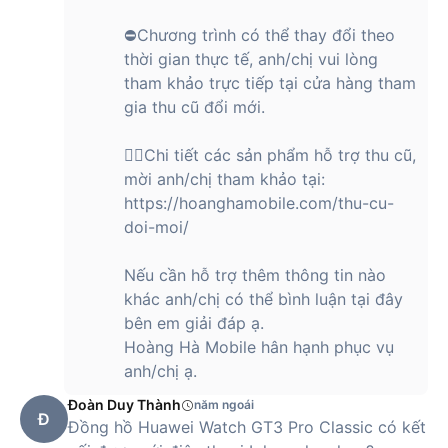
⛔Chương trình có thể thay đổi theo
thời gian thực tế, anh/chị vui lòng
tham khảo trực tiếp tại cửa hàng tham
gia thu cũ đổi mới.
👉🏻Chi tiết các sản phẩm hỗ trợ thu cũ,
mời anh/chị tham khảo tại:
https://hoanghamobile.com/thu-cu-
doi-moi/
Nếu cần hỗ trợ thêm thông tin nào
khác anh/chị có thể bình luận tại đây
bên em giải đáp ạ.
Hoàng Hà Mobile hân hạnh phục vụ
anh/chị ạ.
Đoàn Duy Thành
năm ngoái
Đ
Đồng hồ Huawei Watch GT3 Pro Classic có kết