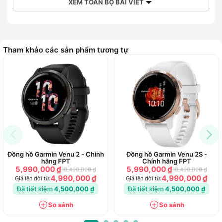
XEM TOÀN BỘ BÀI VIẾT
Tham khảo các sản phẩm tương tự
Thiết kế hiện đại, năng động và bền bỉ với màn
hình AMOLED, kích thước màn hình 1.43inch
Đồng hồ thông minh Huawei Watch GT3 Pro Classic sở hữu
thiết kế cực tinh tế với dây da sang trọng cùng màn hình
Đồng hồ Garmin Venu 2 - Chính
Đồng hồ Garmin Venu 2S -
hãng FPT
Chính hãng FPT
được chế tác từ kính Sapphire cao cấp giúp đồng hồ chống
5,990,000 ₫
5,990,000 ₫
10,490,000 ₫
10,490,000 ₫
trầy xước hiệu quả. Đồng thời, phần viền đồng hồ cũng được
4,990,000 ₫
4,990,000 ₫
Giá lên đời từ:
Giá lên đời từ:
làm từ titanium chắc chắn sẽ đem đến thiết kế đồng hồ hoàn
Đã tiết kiệm
4,500,000 ₫
Đã tiết kiệm
4,500,000 ₫
chỉnh.
So sánh
So sánh
Đi cùng với đó là thiết kế dây da mềm mại cho người dùng