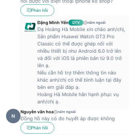
nối được với điện thoại Iphone ko shop?
Phản hồi
Đặng Minh Yến
QTV
năm ngoái
Dạ Hoàng Hà Mobile xin chào anh/chị,
Sản phẩm Huawei Watch GT3 Pro
Classic có thể được ghép nối với
nhiều thiết bị như Android 6.0 trở lên
và đối với iOS là phiên bản từ 9.0 trở
lên ạ.
Nếu cần hỗ trợ thêm thông tin nào
khác anh/chị có thể bình luận tại đây
bên em giải đáp ạ.
Hoàng Hà Mobile hân hạnh phục vụ
anh/chị ạ.
Nguyễn văn hoa
năm ngoái
N
Đồng hồ này có đo huyết áp được không
Phản hồi