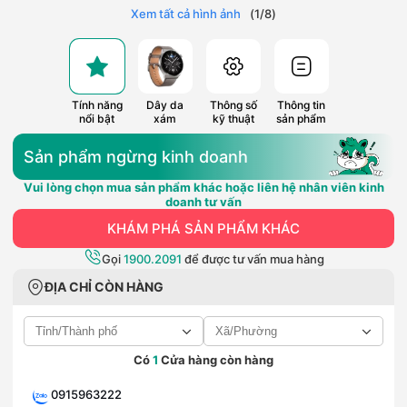
Xem tất cả hình ảnh
(
1
/
8
)
Tính năng
Dây da
Thông số
Thông tin
nổi bật
xám
kỹ thuật
sản phẩm
Sản phẩm ngừng kinh doanh
Vui lòng chọn mua sản phẩm khác hoặc liên hệ nhân viên kinh
doanh tư vấn
KHÁM PHÁ SẢN PHẨM KHÁC
Gọi
1900.2091
để được tư vấn mua hàng
ĐỊA CHỈ CÒN HÀNG
Có
1
Cửa hàng còn hàng
0915963222