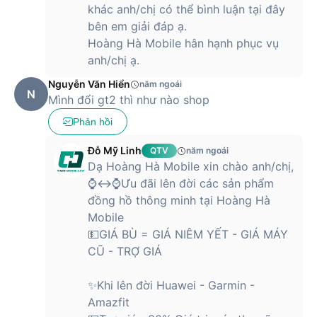
khác anh/chị có thể bình luận tại đây
bên em giải đáp ạ.
Hoàng Hà Mobile hân hạnh phục vụ
anh/chị ạ.
Nguyễn Văn Hiển
năm ngoái
N
Mình đổi gt2 thì như nào shop
Phản hồi
Đỗ Mỹ Linh
QTV
năm ngoái
Dạ Hoàng Hà Mobile xin chào anh/chị,
⌚↔⌚Ưu đãi lên đời các sản phẩm
đồng hồ thông minh tại Hoàng Hà
Mobile
💵GIÁ BÙ = GIÁ NIÊM YẾT - GIÁ MÁY
CŨ - TRỢ GIÁ
✨Khi lên đời Huawei - Garmin -
Amazfit