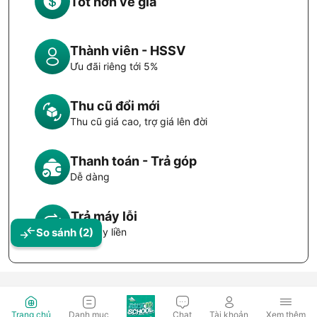
Tốt hơn về giá
Thành viên - HSSV
Ưu đãi riêng tới 5%
Thu cũ đổi mới
Thu cũ giá cao, trợ giá lên đời
Thanh toán - Trả góp
Dễ dàng
Trả máy lỗi
So sánh
(2)
Đổi máy liền
Trang chủ
Danh mục
Chat
Tài khoản
Xem thêm