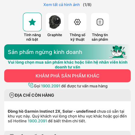
Xem tất cả hình ảnh
(
1
/
8
)
Tính năng
Graphite
Thông số
Thông tin
nổi bật
kỹ thuật
sản phẩm
Sản phẩm ngừng kinh doanh
Vui lòng chọn mua sản phẩm khác hoặc liên hệ nhân viên kinh
doanh tư vấn
KHÁM PHÁ SẢN PHẨM KHÁC
Gọi
1900.2091
để được tư vấn mua hàng
ĐỊA CHỈ CÒN HÀNG
Đồng hồ Garmin Instinct 2X, Solar
- undefined
chưa có sẵn tại
khu vực này. Quý khách vui lòng chọn khu vực khác hoặc gọi đến
số Hotline
1900.2091
để biết thêm chi tiết.