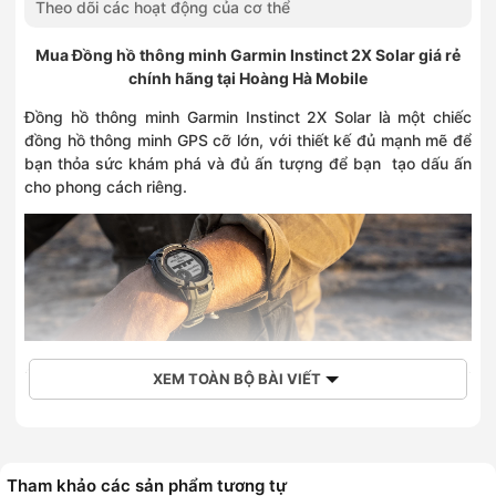
Theo dõi các hoạt động của cơ thể
Mua Đồng hồ thông minh Garmin Instinct 2X Solar giá rẻ
chính hãng tại Hoàng Hà Mobile
Đồng hồ thông minh Garmin Instinct 2X Solar là một chiếc
đồng hồ thông minh GPS cỡ lớn, với thiết kế đủ mạnh mẽ để
bạn thỏa sức khám phá và đủ ấn tượng để bạn tạo dấu ấn
cho phong cách riêng.
Garmin Instinct 2X sở hữu mặt kính sạc bằng năng lượng
XEM TOÀN BỘ BÀI VIẾT
mặt trời được tối ưu hơn giúp kéo dài thời lượng pin, cung
cấp năng lượng cho các tính năng luyện tập, cảm biến theo
dõi sức khỏe, đèn pin tích hợp, GNSS đa băng tần và nhiều
hơn thế nữa.
Tham khảo các sản phẩm tương tự