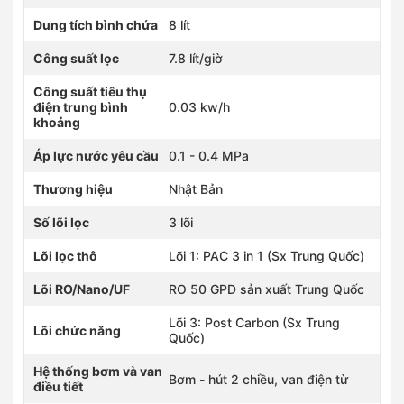
Dung tích bình chứa
8 lít
Công suất lọc
7.8 lít/giờ
Công suất tiêu thụ
điện trung bình
0.03 kw/h
khoảng
Áp lực nước yêu cầu
0.1 - 0.4 MPa
Thương hiệu
Nhật Bản
Số lõi lọc
3 lõi
Lõi lọc thô
Lõi 1: PAC 3 in 1 (Sx Trung Quốc)
Lõi RO/Nano/UF
RO 50 GPD sản xuất Trung Quốc
Lõi 3: Post Carbon (Sx Trung
Lõi chức năng
Quốc)
Hệ thống bơm và van
Bơm - hút 2 chiều, van điện từ
điều tiết