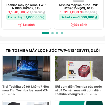
Toshiba máy lọc nước TWP-
Toshiba máy lọc nước TWP-
N1686UV(W1), 3 lõi
N2396SVN(W), 10 lõi
3,990,000 ₫
5,990,000 ₫
4,990,000 ₫
6,990,000 ₫
Đã tiết kiệm
1,000,000 ₫
Đã tiết kiệm
1,000,000 ₫
So sánh
So sánh
TIN TOSHIBA MÁY LỌC NƯỚC TWP-N1843SV(T), 3 LÕI
Tivi Toshiba có tốt không? Nên
Nồi cơm điện Toshiba của nước
mua Tivi Toshiba loại nào?
03-
nào? Có nên mua nồi cơm điện
02-2025
Toshiba không?
03-02-2025