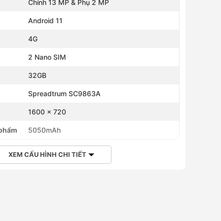
Chính 13 MP & Phụ 2 MP
Android 11
4G
2 Nano SIM
32GB
Spreadtrum SC9863A
1600 x 720
 phẩm
5050mAh
XEM CẤU HÌNH CHI TIẾT