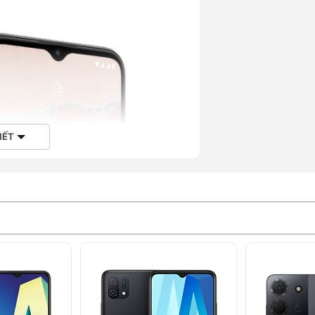
IẾT
ừ polycarbonate bền bỉ
5.9 X 8.55 mm với trọng lượng chỉ 191g.
 tay để sử dụng mà không cảm thấy mỏi.
 2 màu sắc nổi bật cũng khiến cho dòng