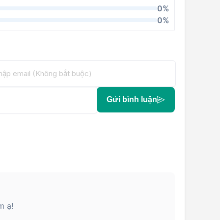
0%
0%
Gửi bình luận
m ạ!