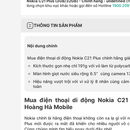
Nokia C21 Plus (3GB/32GB) - Chính hãng
- undefined
ch
lòng chọn khu vực khác hoặc gọi đến số Hotline
1900.209
THÔNG TIN SẢN PHẨM
Nội dung chính
Mua điện thoại di động Nokia C21 Plus chính hãng giá
Kích thước gọn nhẹ chỉ 191g với vỏ làm từ polycar
Màn hình giọt nước siêu rộng 6.5” cùng camera 
Hiệu năng vượt trội với vi xử lý 8 nhân cùng cả
toàn
Mua điện thoại di động Nokia C21 
Hoàng Hà Mobile
Nokia chính là hãng điện thoại không còn xa lạ gì với
Plus mới được ra mắt đã khiến cho nhiều người vô c
Cùng chúng mình tìm hiểu ngay dưới đây nhé!