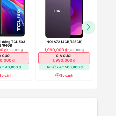
di động TCL 503
INOI A72 (4GB/128GB)
INOI 
B/64GB
00 ₫
1,990,000 ₫
1,990
1,890,000 ₫
2,490,000 ₫
Á CUỐI:
GIÁ CUỐI:
50,000 ₫
1,990,000 ₫
1
kiệm
40,000 ₫
Đã tiết kiệm
500,000 ₫
Đã tiế
So sánh
So sánh