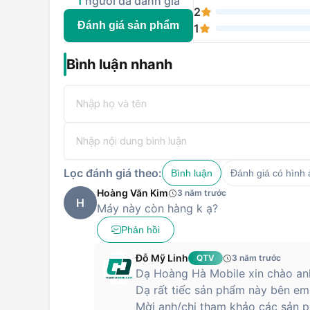
1
người đã đánh giá
tốt nhất thị trường.
2
Đánh giá sản phẩm
1
Bình luận nhanh
Lọc đánh giá theo:
Bình luận
Đánh giá có hình
Hoàng Văn Kim
3 năm trước
H
Máy này còn hàng k ạ?
Phản hồi
Đỗ Mỹ Linh
QTV
3 năm trước
Dạ Hoàng Hà Mobile xin chào anh
Dạ rất tiếc sản phẩm này bên em
Mời anh/chị tham khảo các sản p