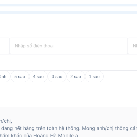
 ảnh
5 sao
4 sao
3 sao
2 sao
1 sao
/chị,
 đang hết hàng trên toàn hệ thống. Mong anh/chị thông cả
hẩm khác của Hoàng Hà Mobile ạ.