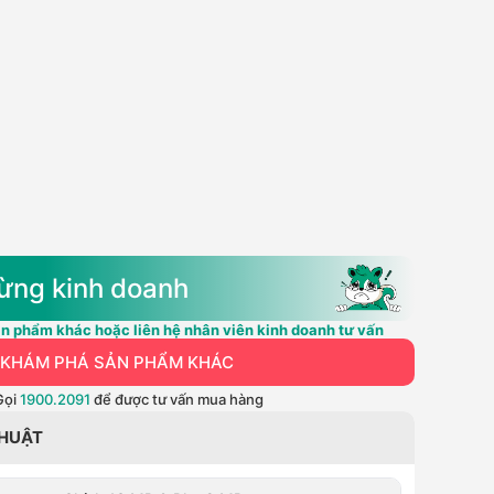
ừng kinh doanh
n phẩm khác hoặc liên hệ nhân viên kinh doanh tư vấn
KHÁM PHÁ SẢN PHẨM KHÁC
Gọi
1900.2091
để được tư vấn mua hàng
THUẬT