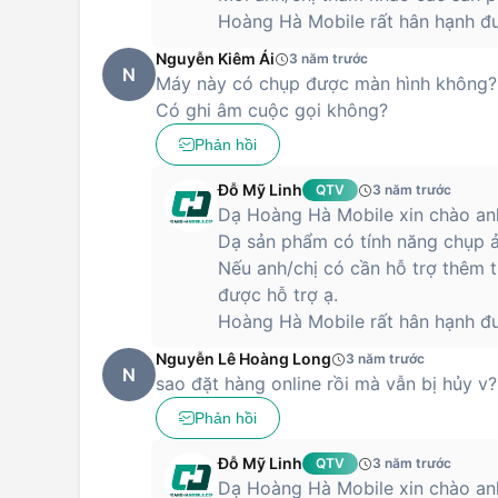
Hoàng Hà Mobile rất hân hạnh đư
Nguyễn Kiêm Ái
3 năm trước
N
Máy này có chụp được màn hình không?
Có ghi âm cuộc gọi không?
Phản hồi
Đỗ Mỹ Linh
QTV
3 năm trước
Dạ Hoàng Hà Mobile xin chào anh
Dạ sản phẩm có tính năng chụp ả
Nếu anh/chị có cần hỗ trợ thêm t
được hỗ trợ ạ.
Hoàng Hà Mobile rất hân hạnh đư
Nguyễn Lê Hoàng Long
3 năm trước
N
sao đặt hàng online rồi mà vẫn bị hủy v?
Phản hồi
Đỗ Mỹ Linh
QTV
3 năm trước
Dạ Hoàng Hà Mobile xin chào anh