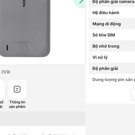
Độ phân giải camera
Hệ điều hành
Mạng di động
Số khe SIM
Bộ nhớ trong
Vi xử lý
Độ phân giải
(
1
/
3
)
Dung lượng pin sản
số
Thông tin
ật
sản phẩm