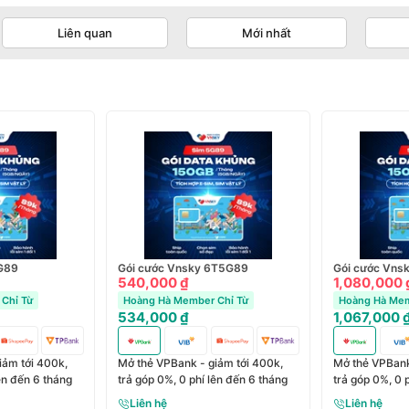
Liên quan
Mới nhất
G89
Gói cước Vnsky 6T5G89
Gói cước Vns
540,000 ₫
1,080,000 
Chỉ Từ
Hoàng Hà Member Chỉ Từ
Hoàng Hà Mem
534,000 ₫
1,067,000 
iảm tới 400k,
Mở thẻ VPBank - giảm tới 400k,
Mở thẻ VPBank
lên đến 6 tháng
trả góp 0%, 0 phí lên đến 6 tháng
trả góp 0%, 0 
Liên hệ
Liên hệ