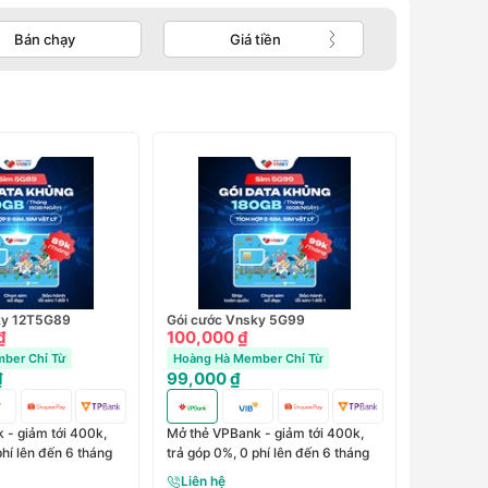
Bán chạy
Giá tiền
ky 12T5G89
Gói cước Vnsky 5G99
₫
100,000 ₫
ber Chỉ Từ
Hoàng Hà Member Chỉ Từ
₫
99,000 ₫
 - giảm tới 400k,
Mở thẻ VPBank - giảm tới 400k,
phí lên đến 6 tháng
trả góp 0%, 0 phí lên đến 6 tháng
Liên hệ