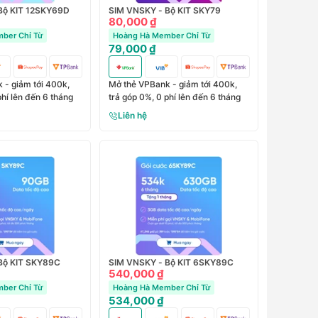
Bộ KIT 12SKY69D
SIM VNSKY - Bộ KIT SKY79
80,000 ₫
ber Chỉ Từ
Hoàng Hà Member Chỉ Từ
79,000 ₫
 - giảm tới 400k,
Mở thẻ VPBank - giảm tới 400k,
phí lên đến 6 tháng
trả góp 0%, 0 phí lên đến 6 tháng
Liên hệ
Bộ KIT SKY89C
SIM VNSKY - Bộ KIT 6SKY89C
540,000 ₫
ber Chỉ Từ
Hoàng Hà Member Chỉ Từ
534,000 ₫