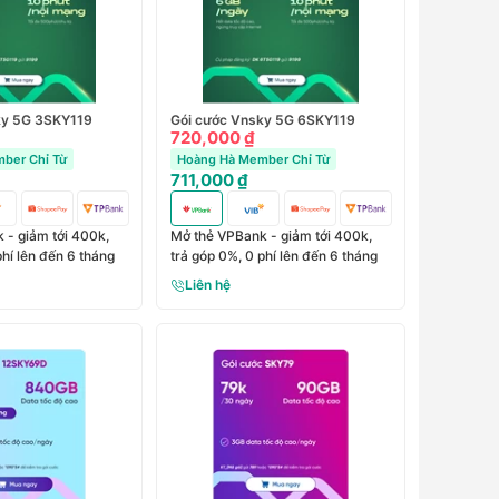
ky 5G 3SKY119
Gói cước Vnsky 5G 6SKY119
720,000 ₫
ber Chỉ Từ
Hoàng Hà Member Chỉ Từ
711,000 ₫
 - giảm tới 400k,
Mở thẻ VPBank - giảm tới 400k,
phí lên đến 6 tháng
trả góp 0%, 0 phí lên đến 6 tháng
Liên hệ