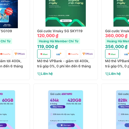
6T5G109
Gói cước Vnsky 5G SKY119
Gói cước Vns
120,000 ₫
360,000 ₫
Chỉ Từ
Hoàng Hà Member Chỉ Từ
Hoàng Hà Mem
119,000 ₫
356,000 ₫
iảm tới 400k,
Mở thẻ VPBank - giảm tới 400k,
Mở thẻ VPBank
lên đến 6 tháng
trả góp 0%, 0 phí lên đến 6 tháng
trả góp 0%, 0 
Liên hệ
Liên hệ