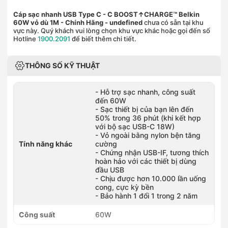
Cáp sạc nhanh USB Type C - C BOOST↑CHARGE™ Belkin
60W vỏ dù 1M - Chính Hãng
- undefined
chưa có sẵn tại khu
vực này. Quý khách vui lòng chọn khu vực khác hoặc gọi đến số
Hotline
1900.2091
để biết thêm chi tiết.
THÔNG SỐ KỸ THUẬT
- Hỗ trợ sạc nhanh, công suất
đến 60W
- Sạc thiết bị của bạn lên đến
50% trong 36 phút (khi kết hợp
với bộ sạc USB-C 18W)
- Vỏ ngoài bằng nylon bện tăng
Tính năng khác
cường
- Chứng nhận USB-IF, tương thích
hoàn hảo với các thiết bị dùng
đầu USB
- Chịu được hơn 10.000 lần uống
cong, cực kỳ bền
- Bảo hành 1 đổi 1 trong 2 năm
Công suất
60W