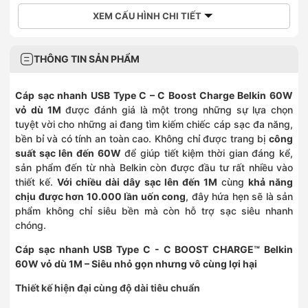
XEM CẤU HÌNH CHI TIẾT
THÔNG TIN SẢN PHẨM
Cáp sạc nhanh USB Type C – C Boost Charge Belkin 60W
vỏ dù 1M
được đánh giá là một trong những sự lựa chọn
tuyệt vời cho những ai đang tìm kiếm chiếc cáp sạc đa năng,
bền bỉ và có tính an toàn cao. Không chỉ được trang bị
công
suất sạc lên đến 60W
để giúp tiết kiệm thời gian đáng kể,
sản phẩm đến từ nhà Belkin còn được đầu tư rất nhiều vào
thiết kế.
Với chiều dài dây sạc lên đến 1M
cùng
khả năng
chịu được hơn 10.000 lần uốn cong
, đây hứa hẹn sẽ là sản
phẩm không chỉ siêu bền mà còn hỗ trợ sạc siêu nhanh
chóng.
Cáp sạc nhanh USB Type C - C BOOST CHARGE™ Belkin
60W vỏ dù 1M – Siêu nhỏ gọn nhưng vô cùng lợi hại
Thiết kế hiện đại cùng độ dài tiêu chuẩn