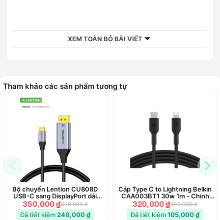
XEM TOÀN BỘ BÀI VIẾT
Tham khảo các sản phẩm tương tự
Bộ chuyển Lention CU808D
Cáp Type C to Lightning Belkin
USB-C sang DisplayPort dài
CAA003BT1 30w 1m - Chính
1.8m (8K 60Hz)
Hãng
350,000 ₫
320,000 ₫
590,000 ₫
425,000 ₫
Cáp sạc nhanh USB Type C – C Boost Charge Belkin 60W
Đã tiết kiệm
240,000 ₫
Đã tiết kiệm
105,000 ₫