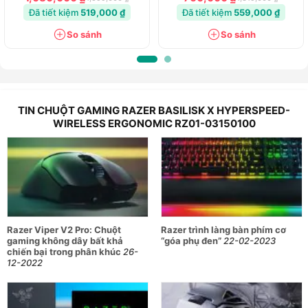
Đã tiết kiệm
519,000 ₫
Đã tiết kiệm
559,000 ₫
So sánh
So sánh
TIN CHUỘT GAMING RAZER BASILISK X HYPERSPEED-
WIRELESS ERGONOMIC RZ01-03150100
Razer Viper V2 Pro: Chuột
Razer trình làng bàn phím cơ
gaming không dây bất khả
“góa phụ đen”
22-02-2023
chiến bại trong phân khúc
26-
12-2022