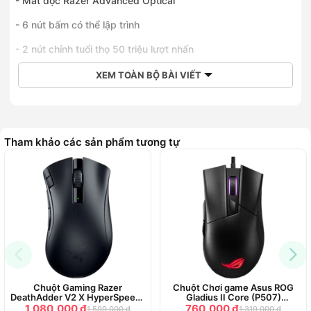
- Mắt đọc Razer Advanced Optical
- 6 nút bấm có thể lập trình
- 2 nút chính tuổi thọ 50 triệu lượt nhấn
XEM TOÀN BỘ BÀI VIẾT
Tham khảo các sản phẩm tương tự
Chuột Gaming Razer
Chuột Chơi game Asus ROG
DeathAdder V2 X HyperSpeed-
Gladius II Core (P507)
Wireless Ergonomic RZ01
(USB/RGB/Black)
1,080,000 ₫
760,000 ₫
1,599,000 ₫
1,319,000 ₫