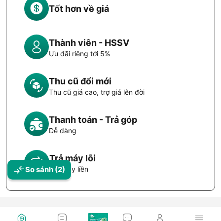
Tốt hơn về giá
Thành viên - HSSV
Ưu đãi riêng tới 5%
Thu cũ đổi mới
Thu cũ giá cao, trợ giá lên đời
Thanh toán - Trả góp
Dễ dàng
Trả máy lỗi
So sánh
(2)
Đổi máy liền