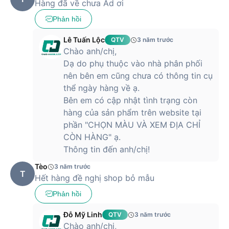
Hàng đã về chưa Ad ơi
Phản hồi
Lê Tuấn Lộc
QTV
3 năm trước
Chào anh/chị,
Dạ do phụ thuộc vào nhà phân phối
nên bên em cũng chưa có thông tin cụ
thể ngày hàng về ạ.
Bên em có cập nhật tình trạng còn
hàng của sản phẩm trên website tại
phần "CHỌN MÀU VÀ XEM ĐỊA CHỈ
CÒN HÀNG" ạ.
Thông tin đến anh/chị!
Tèo
3 năm trước
T
Hết hàng đề nghị shop bỏ mẫu
Phản hồi
Đỗ Mỹ Linh
QTV
3 năm trước
Chào anh/chị,