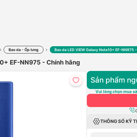
Bao da - Ốp lưng
Bao da LED VIEW Galaxy Note10+ EF-NN975 -
10+ EF-NN975 - Chính hãng
Sản phẩm ng
Vui lòng chọn mua sả
THÔNG SỐ KỸ 