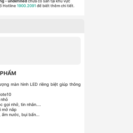
ãng
- undefined
chưa có sẵn tại khu vực
ố Hotline
1900.2091
để biết thêm chi tiết.
 PHẨM
ợng màn hình LED riêng biệt giúp thông
Note10
 nhỏ
 gọi nhở, tin nhắn....
ải mở nắp
 ẩm nước, bụi bẩn...