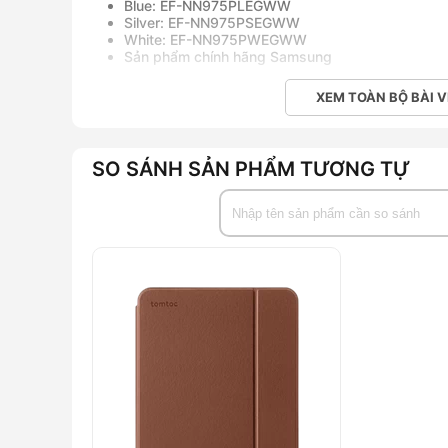
Blue: EF-NN975PLEGWW
Silver: EF-NN975PSEGWW
White: EF-NN975PWEGWW
Sản phẩm chính hãng Samsung
XEM TOÀN BỘ BÀI V
SO SÁNH SẢN PHẨM TƯƠNG TỰ