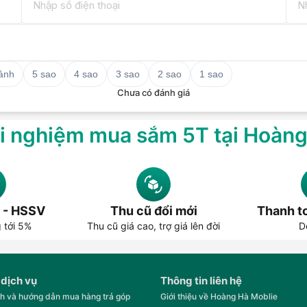
 ảnh
5 sao
4 sao
3 sao
2 sao
1 sao
Chưa có đánh giá
i nghiệm mua sắm 5T tại Hoàn
 - HSSV
Thu cũ đổi mới
Thanh to
g tới 5%
Thu cũ giá cao, trợ giá lên đời
D
 dịch vụ
Thông tin liên hệ
h và hướng dẫn mua hàng trả góp
Giới thiệu về Hoàng Hà Moblie