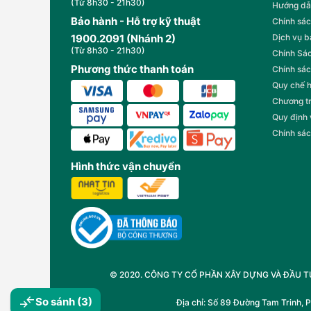
(Từ 8h30 - 21h30)
Hướng dẫ
Bảo hành - Hỗ trợ kỹ thuật
Chính sác
1900.2091 (Nhánh 2)
Dịch vụ 
(Từ 8h30 - 21h30)
Chính Sác
Phương thức thanh toán
Chính sác
Quy chế 
Chương t
Quy định
Chính sác
Hình thức vận chuyển
© 2020. CÔNG TY CỔ PHẦN XÂY DỰNG VÀ ĐẦU TƯ T
So sánh
(3)
Địa chỉ: Số 89 Đường Tam Trinh, 