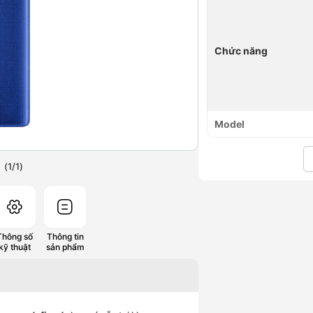
Chức năng
Model
(
1
/
1
)
Thông số
Thông tin
kỹ thuật
sản phẩm