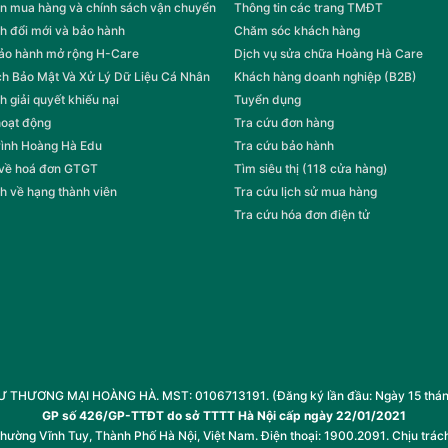
n mua hàng và chính sách vận chuyển
Thông tin các trang TMĐT
h đổi mới và bảo hành
Chăm sóc khách hàng
bảo hành mở rộng H-Care
Dịch vụ sửa chữa Hoàng Hà Care
h Bảo Mật Và Xử Lý Dữ Liệu Cá Nhân
Khách hàng doanh nghiệp (B2B)
h giải quyết khiếu nại
Tuyển dụng
hoạt động
Tra cứu đơn hàng
rình Hoàng Hà Edu
Tra cứu bảo hành
 về hoá đơn GTGT
Tìm siêu thị (118 cửa hàng)
h về hạng thành viên
Tra cứu lịch sử mua hàng
Tra cứu hóa đơn điện tử
HƯƠNG MẠI HOÀNG HÀ. MST: 0106713191. (Đăng ký lần đầu: Ngày 15 tháng 1
GP số 426/GP-TTĐT do sở TTTT Hà Nội cấp ngày 22/01/2021
Phường Vĩnh Tuy, Thành Phố Hà Nội, Việt Nam. Điện thoại: 1900.2091. Chịu trác