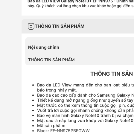
Bao da LED VIEW Galaxy Note10+ EF-NN975 - Chính h
này. Quý khách vui lòng chọn khu vực khác hoặc gọi đến s
THÔNG TIN SẢN PHẨM
Nội dung chính
THÔNG TIN SẢN PHẨM
THÔNG TIN SẢN
Bao da LED View mang đến cho bạn loạt biểu tư
báo trong nháy mắt.
Bao da cao cao cấp dành cho Samsung Galaxy 
Thiết kế dạng mở ngang giống như quyển sổ tay
Mặt trước có thể xem thông tin cuộc gọi, pin, cuộc
Vuốt trả lời cuộc gọi nhanh chóng không cần ph
Bảo vệ màn hình Galaxy Note10 tránh bị va chạm,
Mặt sau là nắp lưng vừa khớp với Galaxy Note10
Mã sản phẩm:
Black: EF-NN975PBEGWW