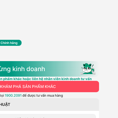
 Chính hãng
ừng kinh doanh
n phẩm khác hoặc liên hệ nhân viên kinh doanh tư vấn
KHÁM PHÁ SẢN PHẨM KHÁC
Gọi
1900.2091
để được tư vấn mua hàng
THUẬT