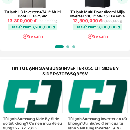
Tủ lạnh LG Inverter 474 lít Multi
Tủ lạnh Multi Door Xiaomi Mijia
Door LFB47SVM
Inverter 510 lít MRC51HMPAVN
13,390,000 ₫
13,890,000 ₫
20,590,000 ₫
16,990,000 ₫
Đã tiết kiệm
7,200,000 ₫
Đã tiết kiệm
3,100,000 ₫
So sánh
So sánh
TIN TỦ LẠNH SAMSUNG INVERTER 655 LÍT SIDE BY
SIDE RS70F65Q3FSV
Tủ lạnh Samsung Side By Side
Tủ lạnh Samsung Inverter có tốt
có tốt không? Có nên mua để sử
không? Ưu nhược điểm của tủ
dụng?
27-12-2025
lạnh Samsung Inverter
19-03-