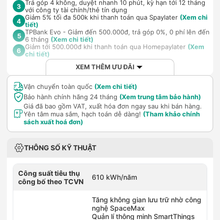
Trả góp 4 không, duyệt nhanh 10 phút, kỳ hạn tới 12 tháng
3
với công ty tài chính/thẻ tín dụng
Giảm 5% tối đa 500k khi thanh toán qua Spaylater
(Xem chi
4
tiết)
TPBank Evo - Giảm đến 500.000đ, trả góp 0%, 0 phí lên đến
5
6 tháng
(Xem chi tiết)
Giảm tới 500.000đ khi thanh toán qua Homepaylater
(Xem
6
chi tiết)
XEM THÊM ƯU ĐÃI
Vận chuyển toàn quốc
(Xem chi tiết)
Bảo hành chính hãng 24 tháng
(Xem trung tâm bảo hành)
Giá đã bao gồm VAT, xuất hóa đơn ngay sau khi bán hàng.
Yên tâm mua sắm, hạch toán dễ dàng!
(Tham khảo chính
sách xuất hoá đơn)
THÔNG SỐ KỸ THUẬT
Công suất tiêu thụ
610 kWh/năm
công bố theo TCVN
Tăng không gian lưu trữ nhờ công
nghệ SpaceMax
Quản lí thông minh SmartThings