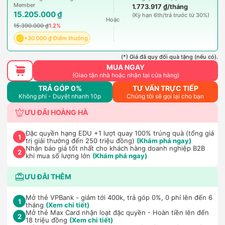
Member
1.773.917 ₫/tháng
15.205.000 ₫
(Kỳ hạn 6th/trả trước từ 30%)
Hoặc
15.390.000 ₫
1.2%
+30.000 ₫ Điểm thưởng
(*) Giá đã quy đổi quà tặng (nếu có).
MUA NGAY
(Giao tận nhà hoặc nhận tại cửa hàng)
TRẢ GÓP 0%
TƯ VẤN TRỰC TIẾP
Không phí - Duyệt nhanh 10p
Chúng tôi sẽ gọi lại cho bạn
ƯU ĐÃI HOÀNG HÀ
Đặc quyền hạng EDU +1 lượt quay 100% trúng quà (tổng giá
1
trị giải thưởng đến 250 triệu đồng)
(Khám phá ngay)
Nhận báo giá tốt nhất cho khách hàng doanh nghiệp B2B
2
khi mua số lượng lớn
(Khám phá ngay)
ƯU ĐÃI THÊM
Mở thẻ VPBank - giảm tới 400k, trả góp 0%, 0 phí lên đến 6
1
tháng
(Xem chi tiết)
Mở thẻ Max Card nhận loạt đặc quyền - Hoàn tiền lên đến
2
18 triệu đồng
(Xem chi tiết)