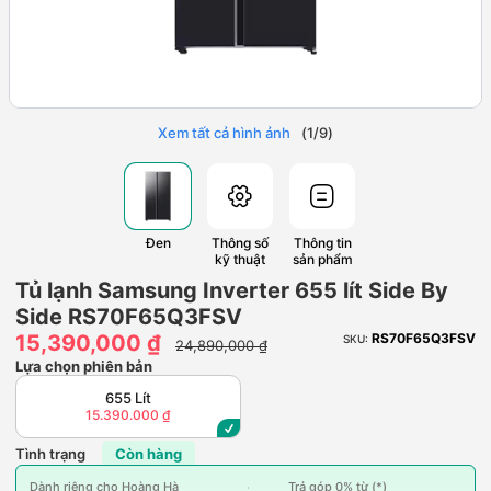
Xem tất cả hình ảnh
(
1
/
9
)
Đen
Thông số
Thông tin
kỹ thuật
sản phẩm
Tủ lạnh Samsung Inverter 655 lít Side By
Side RS70F65Q3FSV
15,390,000 ₫
RS70F65Q3FSV
SKU:
24,890,000 ₫
Lựa chọn phiên bản
655 Lít
15.390.000 ₫
Tình trạng
Còn hàng
Dành riêng cho Hoàng Hà
Trả góp 0% từ (*)