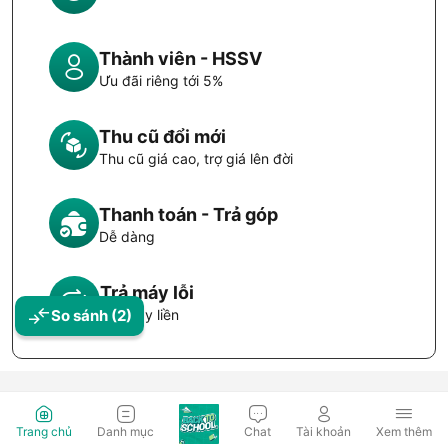
Thành viên - HSSV
Ưu đãi riêng tới 5%
Thu cũ đổi mới
Thu cũ giá cao, trợ giá lên đời
Thanh toán - Trả góp
Dễ dàng
Trả máy lỗi
So sánh
(2)
Đổi máy liền
Trang chủ
Danh mục
Chat
Tài khoản
Xem thêm