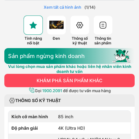
Xem tất cả hình ảnh
(
1
/
14
)
Tính năng
Đen
Thông số
Thông tin
nổi bật
kỹ thuật
sản phẩm
Sản phẩm ngừng kinh doanh
Vui lòng chọn mua sản phẩm khác hoặc liên hệ nhân viên kinh
doanh tư vấn
KHÁM PHÁ SẢN PHẨM KHÁC
Gọi
1900.2091
để được tư vấn mua hàng
THÔNG SỐ KỸ THUẬT
Kích cỡ màn hình
85 inch
Độ phân giải
4K (Ultra HD)