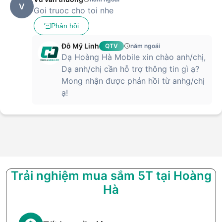
V
Goi truoc cho toi nhe
Phản hồi
Đỗ Mỹ Linh
QTV
năm ngoái
Dạ Hoàng Hà Mobile xin chào anh/chị,
Dạ anh/chị cần hỗ trợ thông tin gì ạ?
Mong nhận được phản hồi từ anhg/chị
ạ!
Trải nghiệm mua sắm 5T tại Hoàng
Hà