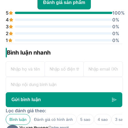
Đánh giá sản phẩm
5
100%
4
0%
3
0%
2
0%
1
0%
Bình luận nhanh
Gửi bình luận
Lọc đánh giá theo:
Bình luận
Đánh giá có hình ảnh
5 sao
4 sao
3 sao
Vu van thuong
năm ngoái