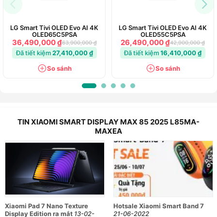
LG Smart Tivi OLED Evo AI 4K
LG Smart Tivi OLED Evo AI 4K
OLED65C5PSA
OLED55C5PSA
36,490,000 ₫
26,490,000 ₫
63,900,000 ₫
42,900,000 ₫
Đã tiết kiệm
27,410,000 ₫
Đã tiết kiệm
16,410,000 ₫
So sánh
So sánh
TIN XIAOMI SMART DISPLAY MAX 85 2025 L85MA-
MAXEA
Xiaomi Pad 7 Nano Texture
Hotsale Xiaomi Smart Band 7
Display Edition ra mắt
13-02-
21-06-2022