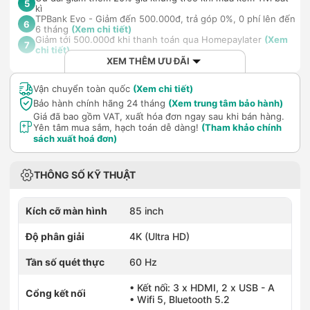
5
kì
TPBank Evo - Giảm đến 500.000đ, trả góp 0%, 0 phí lên đến
6
6 tháng
(Xem chi tiết)
Giảm tới 500.000đ khi thanh toán qua Homepaylater
(Xem
7
chi tiết)
XEM THÊM ƯU ĐÃI
Vận chuyển toàn quốc
(Xem chi tiết)
Bảo hành chính hãng 24 tháng
(Xem trung tâm bảo hành)
Giá đã bao gồm VAT, xuất hóa đơn ngay sau khi bán hàng.
Yên tâm mua sắm, hạch toán dễ dàng!
(Tham khảo chính
sách xuất hoá đơn)
THÔNG SỐ KỸ THUẬT
Kích cỡ màn hình
85 inch
Độ phân giải
4K (Ultra HD)
Tần số quét thực
60 Hz
• Kết nối: 3 x HDMI, 2 x USB - A
Cổng kết nối
• Wifi 5, Bluetooth 5.2