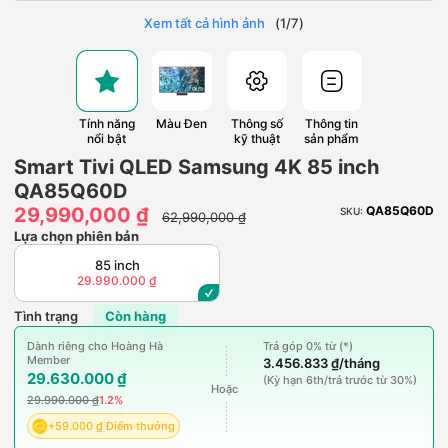
Xem tất cả hình ảnh
(
1
/
7
)
Tính năng
Màu Đen
Thông số
Thông tin
nổi bật
kỹ thuật
sản phẩm
Smart Tivi QLED Samsung 4K 85 inch
QA85Q60D
29,990,000 ₫
QA85Q60D
SKU:
62,990,000 ₫
Lựa chọn phiên bản
85 inch
29.990.000 ₫
Tình trạng
Còn hàng
Dành riêng cho Hoàng Hà
Trả góp 0% từ (*)
Member
3.456.833 ₫/tháng
29.630.000 ₫
(Kỳ hạn 6th/trả trước từ 30%)
Hoặc
29.990.000 ₫
1.2%
+59.000 ₫ Điểm thưởng