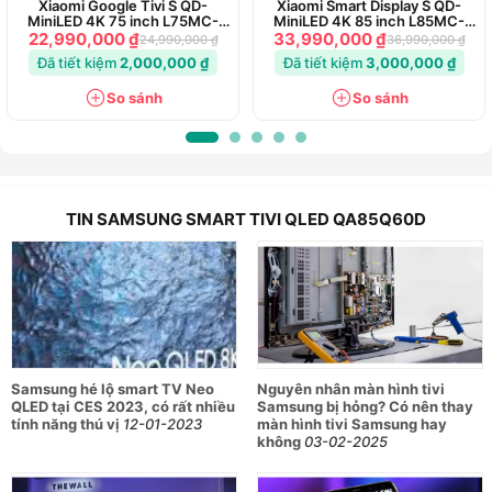
Xiaomi Google Tivi S QD-
Xiaomi Smart Display S QD-
MiniLED 4K 75 inch L75MC-
MiniLED 4K 85 inch L85MC-
SSEA
STWN
22,990,000 ₫
33,990,000 ₫
24,990,000 ₫
36,990,000 ₫
Đã tiết kiệm
2,000,000 ₫
Đã tiết kiệm
3,000,000 ₫
So sánh
So sánh
TIN SAMSUNG SMART TIVI QLED QA85Q60D
Samsung hé lộ smart TV Neo
Nguyên nhân màn hình tivi
QLED tại CES 2023, có rất nhiều
Samsung bị hỏng? Có nên thay
tính năng thú vị
12-01-2023
màn hình tivi Samsung hay
không
03-02-2025