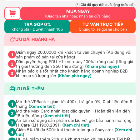
(*) Giá đã quy đổi quà tặng (nếu có).
MUA NGAY
(Giao tận nhà hoặc nhận tại cửa hàng)
TRẢ GÓP 0%
TƯ VẤN TRỰC TIẾP
Không phí - Duyệt nhanh 10p
Chúng tôi sẽ gọi lại cho bạn
ƯU ĐÃI HOÀNG HÀ
Giảm ngay 200.000đ khi khách tự vận chuyển (Áp dụng với
1
sản phẩm có sẵn tại cửa hàng)
Đặc quyền hạng EDU +1 lượt quay 100% trúng quà (tổng giá
2
trị giải thưởng đến 250 triệu đồng)
(Khám phá ngay)
Nhận báo giá tốt nhất cho khách hàng doanh nghiệp B2B
3
khi mua số lượng lớn
(Khám phá ngay)
ƯU ĐÃI THÊM
Mở thẻ VPBank - giảm tới 400k, trả góp 0%, 0 phí lên đến 6
1
tháng
(Xem chi tiết)
Mở thẻ Max Card nhận loạt đặc quyền - Hoàn tiền lên đến
2
18 triệu đồng
(Xem chi tiết)
An tâm sử dụng sản phẩm dài lâu với gói bảo hành mở rộng
3
H-Care (LH 1900.2091)
(Xem chi tiết)
Giảm 5% tối đa 500k khi thanh toán qua Spaylater
(Xem chi
4
tiết)
Ưu đãi giảm thêm 20% giá khung treo khi mua kèm Tivi bất